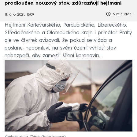
prodloužen nouzový stav, zdůrazňují hejtmani
6 min čtení
11. úno 2021, 18:09
Hejtmani Karlovarského, Pardubického, Libereckého,
Středočeského a Olomouckého kraje i primátor Prahy
ale ve čtvrtek avizovali, že pokud se vláda a
poslanci nedomluví, na svém území vyhlásí stav
nebezpečí, aby zamezili šíření koronaviru.