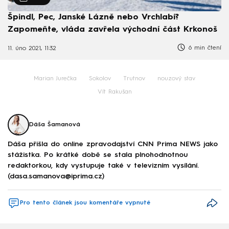
Špindl, Pec, Janské Lázně nebo Vrchlabí?
Zapomeňte, vláda zavřela východní část Krkonoš
6 min čtení
11. úno 2021, 11:32
Marian Jurečka
Sokolov
Trutnov
nouzový stav
Vít Rakušan
Dáša Šamanová
Dáša přišla do online zpravodajství CNN Prima NEWS jako
stážistka. Po krátké době se stala plnohodnotnou
redaktorkou, kdy vystupuje také v televizním vysílání.
(dasa.samanova@iprima.cz)
Pro tento článek jsou komentáře vypnuté