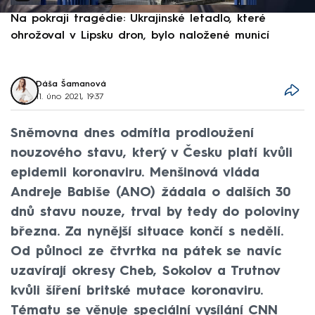
Na pokraji tragédie: Ukrajinské letadlo, které
P
ohrožoval v Lipsku dron, bylo naložené municí
e
Dáša Šamanová
11. úno 2021, 19:37
Sněmovna dnes odmítla prodloužení
nouzového stavu, který v Česku platí kvůli
epidemii koronaviru. Menšinová vláda
Andreje Babiše (ANO) žádala o dalších 30
dnů stavu nouze, trval by tedy do poloviny
března. Za nynější situace končí s nedělí.
Od půlnoci ze čtvrtka na pátek se navíc
uzavírají okresy Cheb, Sokolov a Trutnov
kvůli šíření britské mutace koronaviru.
Tématu se věnuje speciální vysílání CNN