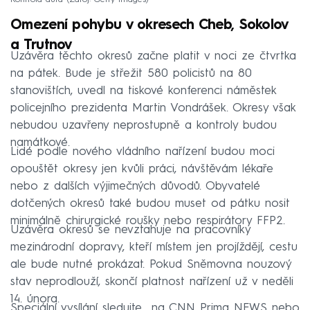
Kontrola auta
Zdroj: Getty Images
Omezení pohybu v okresech Cheb, Sokolov
a Trutnov
Uzávěra těchto okresů začne platit v noci ze čtvrtka
na pátek. Bude je střežit 580 policistů na 80
stanovištích, uvedl na tiskové konferenci náměstek
policejního prezidenta Martin Vondrášek. Okresy však
nebudou uzavřeny neprostupně a kontroly budou
namátkové.
Lidé podle nového vládního nařízení budou moci
opouštět okresy jen kvůli práci, návštěvám lékaře
nebo z dalších výjimečných důvodů. Obyvatelé
dotčených okresů také budou muset od pátku nosit
minimálně chirurgické roušky nebo respirátory FFP2.
Uzávěra okresů se nevztahuje na pracovníky
mezinárodní dopravy, kteří místem jen projíždějí, cestu
ale bude nutné prokázat. Pokud Sněmovna nouzový
stav neprodlouží, skončí platnost nařízení už v neděli
14. února.
Speciální vysílání sledujte na CNN Prima NEWS nebo