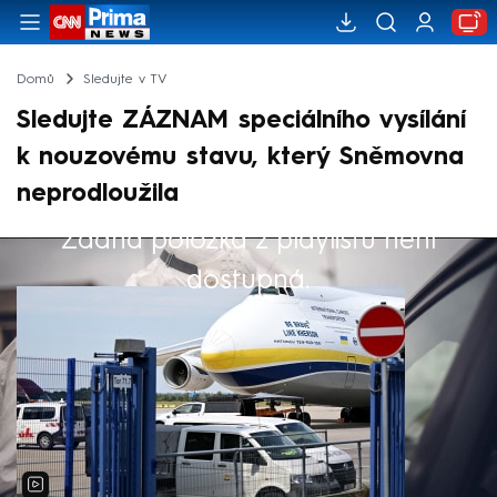
Domů
Sledujte v TV
Sledujte ZÁZNAM speciálního vysílání
k nouzovému stavu, který Sněmovna
neprodloužila
Žádná položka z playlistu není
Výběr redakce
dostupná.