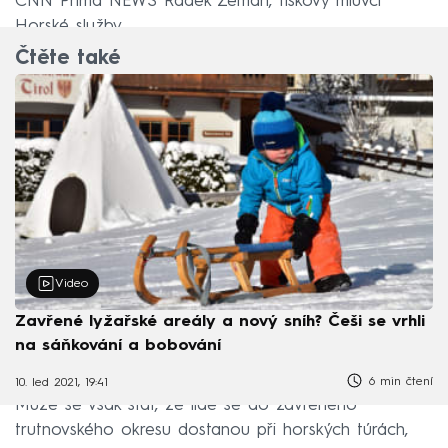
CNN Prima NEWS Radek Zeman, tiskový mluvčí
Horské služby.
Čtěte také
Video
Zavřené lyžařské areály a nový sníh? Češi se vrhli
na sáňkování a bobování
6 min čtení
10. led 2021, 19:41
Může se však stát, že lidé se do zavřeného
trutnovského okresu dostanou při horských túrách,