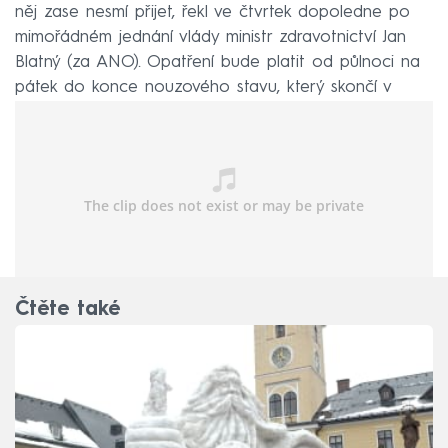
něj zase nesmí přijet, řekl ve čtvrtek dopoledne po
mimořádném jednání vlády ministr zdravotnictví Jan
Blatný (za ANO). Opatření bude platit od půlnoci na
pátek do konce nouzového stavu, který skončí v
neděli 14. února, pokud jej Sněmovna neprodlouží.
Čtěte také