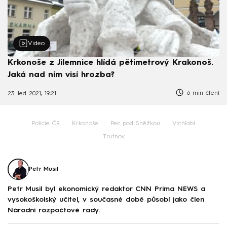
Video
Krkonoše z Jilemnice hlídá pětimetrový Krakonoš.
Jaká nad ním visí hrozba?
6 min čtení
23. led 2021, 19:21
Policie ČR
Krkonoše
Pec pod Sněžkou
Vrchlabí
Trutnov
Petr Musil
Petr Musil byl ekonomický redaktor CNN Prima NEWS a
vysokoškolský učitel, v současné době působí jako člen
Národní rozpočtové rady.