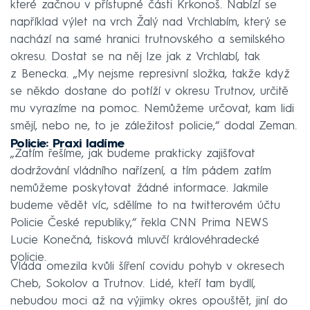
které začnou v přístupné části Krkonoš. Nabízí se
například výlet na vrch Žalý nad Vrchlabím, který se
nachází na samé hranici trutnovského a semilského
okresu. Dostat se na něj lze jak z Vrchlabí, tak
z Benecka. „My nejsme represivní složka, takže když
se někdo dostane do potíží v okresu Trutnov, určitě
mu vyrazíme na pomoc. Nemůžeme určovat, kam lidi
smějí, nebo ne, to je záležitost policie,“ dodal Zeman.
Policie: Praxi ladíme
„Zatím řešíme, jak budeme prakticky zajišťovat
dodržování vládního nařízení, a tím pádem zatím
nemůžeme poskytovat žádné informace. Jakmile
budeme vědět víc, sdělíme to na twitterovém účtu
Policie České republiky,“ řekla CNN Prima NEWS
Lucie Konečná, tisková mluvčí královéhradecké
policie.
Vláda omezila kvůli šíření covidu pohyb v okresech
Cheb, Sokolov a Trutnov. Lidé, kteří tam bydlí,
nebudou moci až na výjimky okres opouštět, jiní do