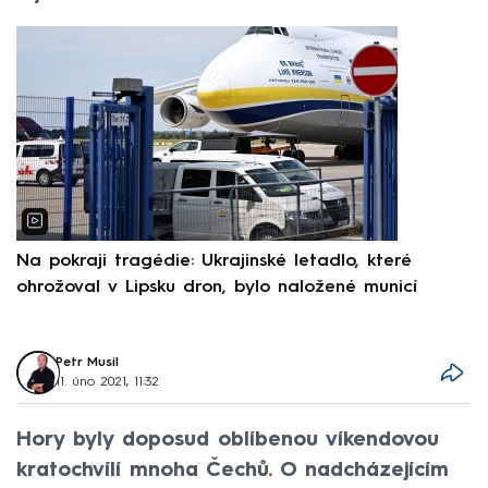
Na pokraji tragédie: Ukrajinské letadlo, které
P
ohrožoval v Lipsku dron, bylo naložené municí
e
Petr Musil
11. úno 2021, 11:32
Hory byly doposud oblíbenou víkendovou
kratochvílí mnoha Čechů. O nadcházejícím