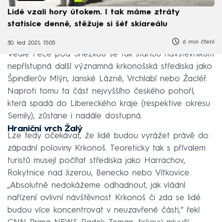
Lidé vzali hory útokem. I tak máme ztráty
statisíce denně, stěžuje si šéf skiareálu
6 min čtení
30. led 2021, 15:05
Vedle Pece pod Sněžkou se tak stanou návštěvníkům
nepřístupná další významná krkonošská střediska jako
Špindlerův Mlýn, Janské Lázně, Vrchlabí nebo Žacléř.
Naproti tomu ta část nejvyššího českého pohoří,
která spadá do Libereckého kraje (respektive okresu
Semily), zůstane i nadále dostupná.
Hraniční vrch Žalý
Lze tedy očekávat, že lidé budou vyrážet právě do
západní poloviny Krkonoš. Teoreticky tak s přívalem
turistů musejí počítat střediska jako Harrachov,
Rokytnice nad Jizerou, Benecko nebo Vítkovice.
„Absolutně nedokážeme odhadnout, jak vládní
nařízení ovlivní návštěvnost Krkonoš či zda se lidé
budou více koncentrovat v neuzavřené části,“ řekl