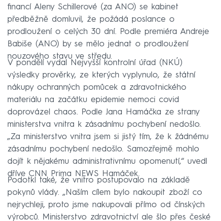
financí Aleny Schillerové (za ANO) se kabinet
předběžně domluvil, že požádá poslance o
prodloužení o celých 30 dní. Podle premiéra Andreje
Babiše (ANO) by se mělo jednat o prodloužení
nouzového stavu ve středu.
V pondělí vydal Nejvyšší kontrolní úřad (NKÚ)
výsledky prověrky, ze kterých vyplynulo, že státní
nákupy ochranných pomůcek a zdravotnického
materiálu na začátku epidemie nemoci covid
doprovázel chaos. Podle Jana Hamáčka ze strany
ministerstva vnitra k zásadnímu pochybení nedošlo.
„Za ministerstvo vnitra jsem si jistý tím, že k žádnému
zásadnímu pochybení nedošlo. Samozřejmě mohlo
dojít k nějakému administrativnímu opomenutí,“ uvedl
dříve CNN Prima NEWS Hamáček.
Podotkl také, že vnitro postupovalo na základě
pokynů vlády. „Naším cílem bylo nakoupit zboží co
nejrychleji, proto jsme nakupovali přímo od čínských
výrobců. Ministerstvo zdravotnictví ale šlo přes české