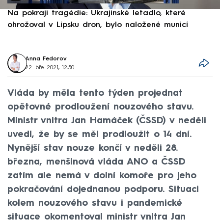
Na pokraji tragédie: Ukrajinské letadlo, které
P
ohrožoval v Lipsku dron, bylo naložené municí
e
Anna Fedorov
22. bře 2021, 12:50
Vláda by měla tento týden projednat
opětovné prodloužení nouzového stavu.
Ministr vnitra Jan Hamáček (ČSSD) v neděli
uvedl, že by se měl prodloužit o 14 dní.
Nynější stav nouze končí v neděli 28.
března, menšinová vláda ANO a ČSSD
zatím ale nemá v dolní komoře pro jeho
pokračování dojednanou podporu. Situaci
kolem nouzového stavu i pandemické
situace okomentoval ministr vnitra Jan