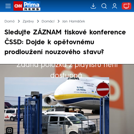
Domů
Zprávy
Domácí
Jan Hamáček
Sledujte ZÁZNAM tiskové konference
ČSSD: Dojde k opětovnému
prodloužení nouzového stavu?
Žádná položka z playlistu není
Výběr redakce
dostupná.