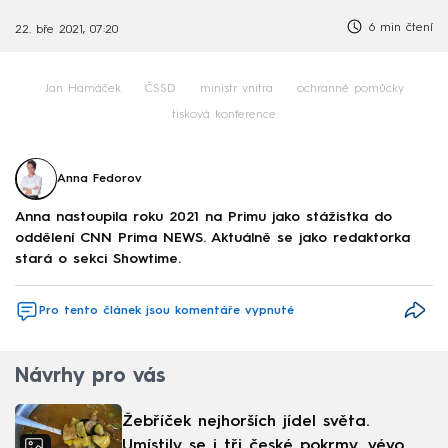
6 min čtení
22. bře 2021, 07:20
Jan Hamáček
ČSSD
ministr vnitra
ochranné pomůcky
tisková konference
Anna Fedorov
Anna nastoupila roku 2021 na Primu jako stážistka do
oddělení CNN Prima NEWS. Aktuálně se jako redaktorka
stará o sekci Showtime.
Pro tento článek jsou komentáře vypnuté
Návrhy pro vás
Žebříček nejhorších jídel světa.
Umístily se i tři české pokrmy, vévodí