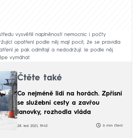
středu vysvětlil naplněností nemocnic i počty
jící opatření podle něj mají pocit, že se pravidla
ření je pak odmítají a nedodržují. Je podle něj
 lépe vymáhat.
Čtěte také
Co nejméně lidí na horách. Zpřísní
se služební cesty a zavřou
lanovky, rozhodla vláda
6 min čtení
28. led 2021, 19:45