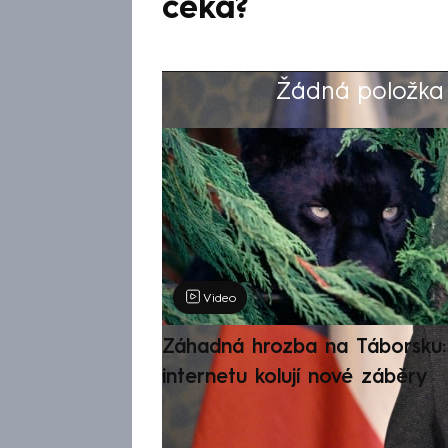
čeká?
Žádná položka z
Výběr redakce
Video
Záhadná hrozba na Táborsku: 
internetu kolují nové záběry