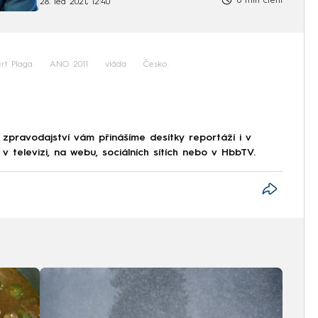
6 min čtení
28. led 2021, 12:40
rt Plaga
ANO 2011
vláda
Česko
 zpravodajství vám přinášíme desítky reportáží i v
 televizi, na webu, sociálních sítích nebo v HbbTV.