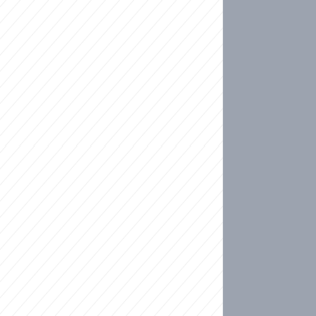
ideo
ní plné slz po 50 letech: Matku donutili dát d
ět spojil test DNA