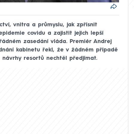
tví, vnitra a průmyslu, jak zpřísnit
epidemie covidu a zajistit jejich lepší
řádném zasedání vláda. Premiér Andrej
dnání kabinetu řekl, že v žádném případě
, návrhy resortů nechtěl předjímat.