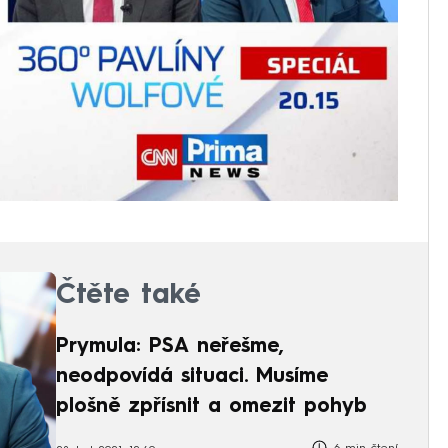
Čtěte také
Prymula: PSA neřešme,
neodpovídá situaci. Musíme
plošně zpřísnit a omezit pohyb