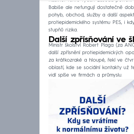
Kabinet tento týden zasedá potřetí.
Babiše ale nefungují dostatečně dobř
pohyb, obchod, služby a další aspekt
protiepidemického systému PES, i kd
stupňů rizika.
Další zpřísňování ve š
Ministr školství Robert Plaga (za AN
další zpřísnění protiepidemických opat
za krátkozraké a hloupé, řekl ve čtv
oblastí, kde se sociální kontakty už 
vidí spíše ve firmách a průmyslu.