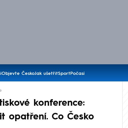
í
Objevte Česko
Jak ušetřit
Sport
Počasí
a
iskové konference:
it opatření. Co Česko