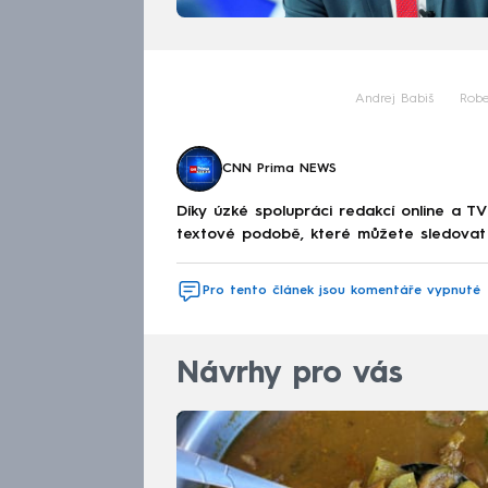
Andrej Babiš
Robe
CNN Prima NEWS
Díky úzké spolupráci redakcí online a TV
textové podobě, které můžete sledovat v
Pro tento článek jsou komentáře vypnuté
Návrhy pro vás