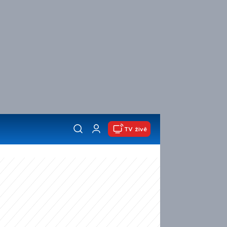
TV živě