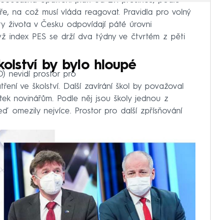
 Současná opatření platí od 27. prosince, podle
e, na což musí vláda reagovat. Pravidla pro volný
y života v Česku odpovídají páté úrovni
yž index PES se drží dva týdny ve čtvrtém z pěti
kolství by bylo hloupé
O) nevidí prostor pro
ření ve školství. Další zavírání škol by považoval
rtek novinářům. Podle něj jsou školy jednou z
teď omezily nejvíce. Prostor pro další zpřísňování