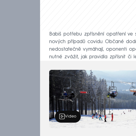
Babiš potřebu zpřísnění opatření ve 
nových případů covidu. Občané dodržu
nedostatečně vymáhají, oponenti opat
nutné zvážit, jak pravidla zpřísnit či
Video