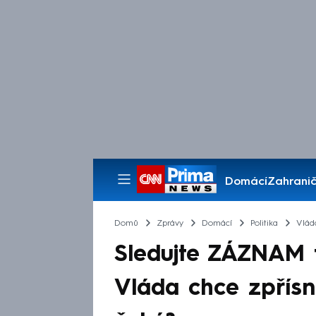
Domácí
Zahranič
Pořady
Domů
Zprávy
Domácí
Politika
Vlád
Sledujte ZÁZNAM t
Vláda chce zpřísn