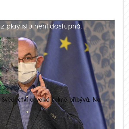
 playlistu není dostupná.
V
Svědectví o velké šelmě přibývá. Na
Setká
je op