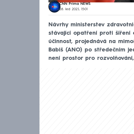
CNN Prima NEWS
28. led 2021, 15:01
Návrhy ministerstev zdravotnic
stávající opatření proti šíření 
účinnost, projednává na mimo
Babiš (ANO) po středečním je
není prostor pro rozvolňování