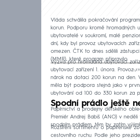
Vláda schválila pokračování program
korun. Podporu kromě hromadných ubyto
ubytovatelé v soukromí, malé penzi
dní, kdy byl provoz ubytovacích zaří
omezen. ČTK to dnes sdělili zástupci
(MMR), které program připravilo.
Výzva pro hromadná ubytovací zaříze
Fa
ubytovací zařízení 1. února. Provozov
nárok na dotaci 200 korun na den. 
měla být podpora stejná jako v první
ubytování od 100 do 330 korun za p
Spodní prádlo ještě n
Papírnictví a prodejny dětského obl
Premiér Andrej Babiš (ANO) v neděli 
spodním prádlem, těm by zatím výjim
Rozšíření sortimentu o papírenské 
cestovního ruchu. Podle jeho prezid