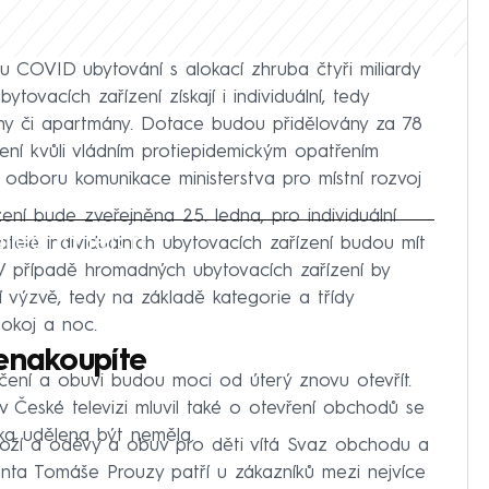
u COVID ubytování s alokací zhruba čtyři miliardy
vacích zařízení získají i individuální, tedy
ony či apartmány. Dotace budou přidělovány za 78
zení kvůli vládním protiepidemickým opatřením
 odboru komunikace ministerstva pro místní rozvoj
ní bude zveřejněna 25. ledna, pro individuální
iled to fetch
atelé individuálních ubytovacích zařízení budou mít
V případě hromadných ubytovacích zařízení by
 výzvě, tedy na základě kategorie a třídy
okoj a noc.
enakoupíte
ečení a obuvi budou moci od úterý znovu otevřít.
v České televizi mluvil také o otevření obchodů se
ka udělena být neměla.
zboží a oděvy a obuv pro děti vítá Svaz obchodu a
enta Tomáše Prouzy patří u zákazníků mezi nejvíce