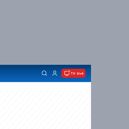
TV živě