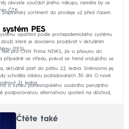
něj obvykle součástí jiného nákupu, neměla by se
dnes ČTK.
o papírenský sortiment do prodeje už před časem
i systém PES
 systému opatření podle protiepidemického systému
 zboží, které je dovoleno prodávat v aktuálním
tému (PES).
O) řekl pro CNN Prima NEWS, že o přesunu do
 případně ve středu, pokud se trend snižujícího se
na, aktuálně platí do pátku 22. ledna. Sněmovna jej
 kdy schválila vládou požadovaných 30 dní. O nové
hodnout 21. ledna.
na o vzniku panevropského osobního penzijního
ově podporovanou alternativou spoření na důchod,
Čtěte také