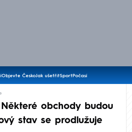
í
Objevte Česko
Jak ušetřit
Sport
Počasí
a
 Některé obchody budou
ový stav se prodlužuje