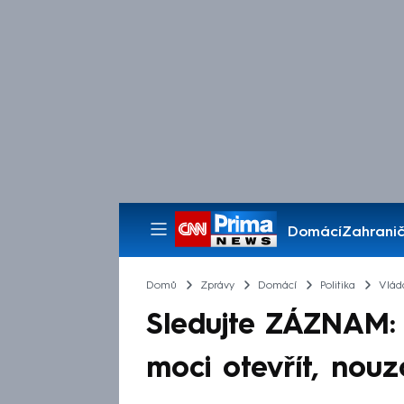
Domácí
Zahranič
Pořady
Domů
Zprávy
Domácí
Politika
Vlád
Sledujte ZÁZNAM:
moci otevřít, nouz