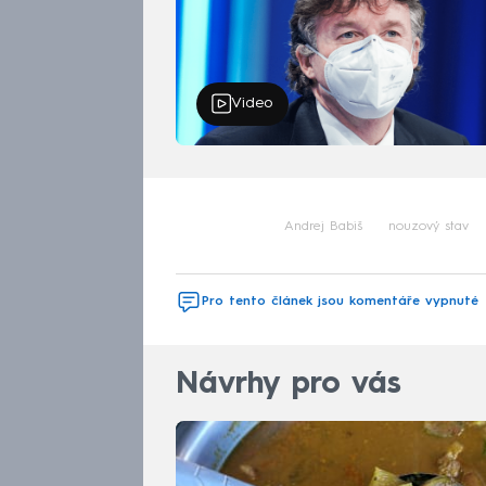
Video
Andrej Babiš
nouzový stav
Pro tento článek jsou komentáře vypnuté
Návrhy pro vás