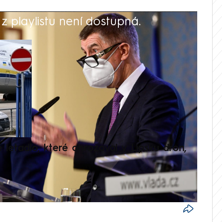
 playlistu není dostupná.
V
é letadlo, které ohrožoval v Lipsku dron,
Přilá
polit