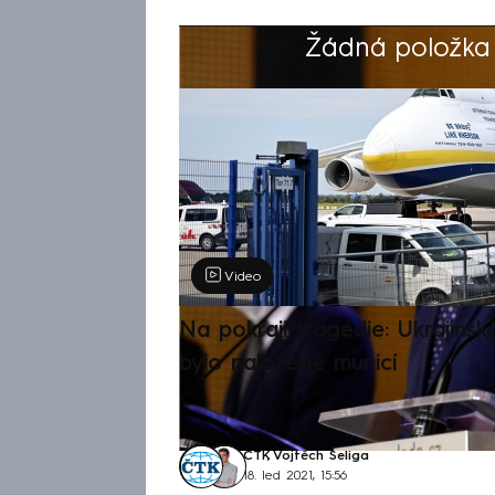
Žádná položka z
Výběr redakce
Video
Na pokraji tragédie: Ukrajinsk
bylo naložené municí
ČTK
,
Vojtěch Šeliga
18. led 2021, 15:56