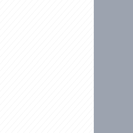
ideo
kat migranty do Česka? Sami by odešli, tvrdí exp
ické sebevraždě