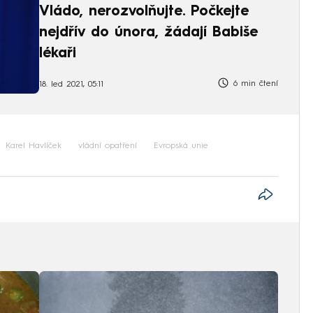
Vládo, nerozvolňujte. Počkejte
nejdřív do února, žádají Babiše
lékaři
6 min čtení
18. led 2021, 05:11
Karel Havlíček
vládní opatření
Evropská unie