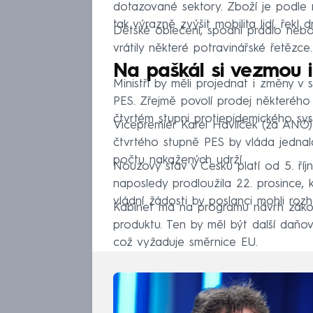
dotazované sektory. Zboží je podle 
tak výrazně zvýšit mobilita lidí, řekl 
Dětské oblečení, spodní prádlo neb
vrátily některé potravinářské řetězce.
Na paškál si vezmou 
Ministři by měli projednat i změny v
PES. Zřejmě povolí prodej některého
čtvrtém stupni protiepidemického sys
Vicepremiér Karel Havlíček (za AN
čtvrtého stupně PES by vláda jednala
počtu nakažených udrží.
Nouzový stav v Česku platí od 5. říj
naposledy prodloužila 22. prosince,
vládní žádosti by poslanci mohli roz
Kabinet má na programu návrh záko
produktu. Ten by měl být další daň
což vyžaduje směrnice EU.