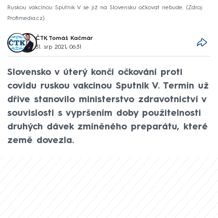
Ruskou vakcínou Sputnik V se již na Slovensku očkovat nebude.
Zdroj:
Profimedia.cz
ČTK
,
Tomáš Kačmár
31. srp 2021, 06:31
Slovensko v úterý končí očkování proti
covidu ruskou vakcínou Sputnik V. Termín už
dříve stanovilo ministerstvo zdravotnictví v
souvislosti s vypršením doby použitelnosti
druhých dávek zmíněného preparátu, které
země dovezla.