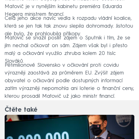
Matovič je v nynějším kabinetu premiéra Eduarda
Hegera ministrem financí.
Celá jeho akce navíc vedla k rozpadu vládní koalice,
která se jen tak tak znovu slepila dohromady. Jistotou
ale bylo, že prohloubila příkopy.
Matovič se snažil posílit zájem o Sputnik i tím, že se
jím nechal očkovat on sám. Zájem však byl i přesto
malý a očkování využilo zhruba kolem 20 tisíc
Slováků.
Pětimilionové Slovensko v očkování proti covidu
výrazněji zaostává za průměrem EU. Zvýšit zájem
obyvatel o očkování podle dostupných informací
zatím výrazněji nepomohla ani loterie o finanční ceny,
kterou prosadil Matovič už jako ministr financí.
Čtěte také