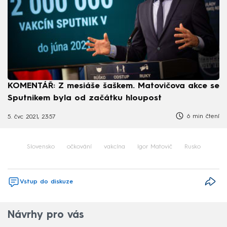
KOMENTÁŘ: Z mesiáše šaškem. Matovičova akce se
Sputnikem byla od začátku hloupost
6 min čtení
5. čvc 2021, 23:57
Slovensko
očkování
vakcína
Igor Matovič
Rusko
Vstup do diskuze
Návrhy pro vás