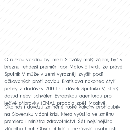
O ruskou vakcínu byl mezi Slováky malý zájem, byť v
březnu tehdejší premiér Igor Matovič tvrdil, že právě
Sputnik V může v zemi výrazněji zvýšit podíl
očkovaných proti covidu. Bratislava nakonec čtyři
pětiny z dodávky 200 tisíc dávek Sputniku V, který
dosud nebyl schválen Evropskou agenturou pro
léčivé přípravky (EMA), prodala zpět Moskvě.
Okolnosti dovozu zmíněné ruské vakcíny prohloubily
na Slovensku vládní krizi, která vyústila ve změnu
premiéra i ministra zdravotnictví. Šéf nejsilnějšího
vládního hnutí Obyčejní lidé a nezávislé osobnosti