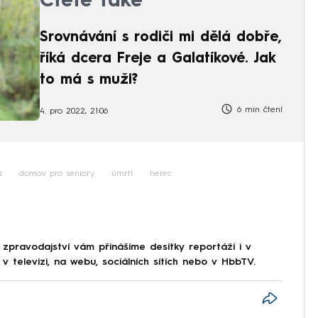
Čtěte také
Srovnávání s rodiči mi dělá dobře,
říká dcera Freje a Galatíkové. Jak
to má s muži?
6 min čtení
4. pro 2022, 21:06
a
domov pro seniory
úmrtí
herec
 zpravodajství vám přinášíme desítky reportáží i v
 televizi, na webu, sociálních sítích nebo v HbbTV.