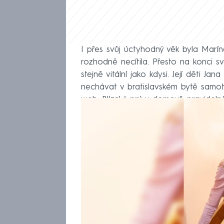
I přes svůj úctyhodný věk byla Marín
rozhodně necítila. Přesto na konci s
stejně vitální jako kdysi. Její děti Ja
nechávat v bratislavském bytě sam
web. Blízcí ji prý v domově pravideln