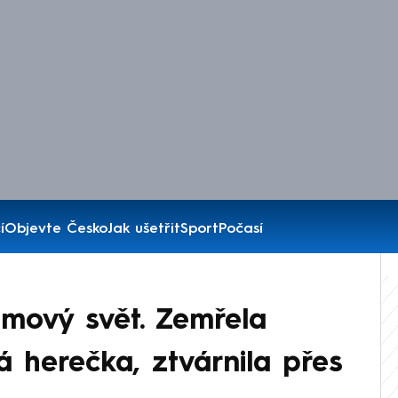
í
Objevte Česko
Jak ušetřit
Sport
Počasí
ilmový svět. Zemřela
á herečka, ztvárnila přes