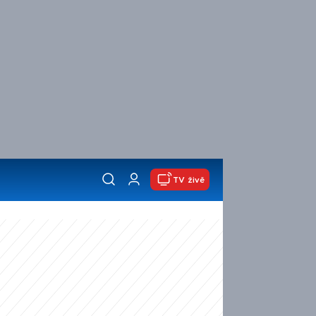
TV živě