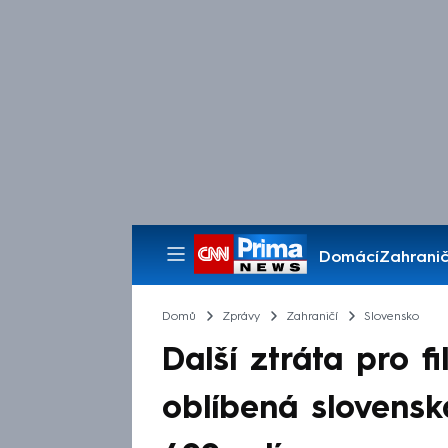
Domácí
Zahranič
Pořady
Domů
Zprávy
Zahraničí
Slovensko
Další ztráta pro f
oblíbená slovensk