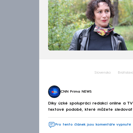
Slovensko
Bratislav
CNN Prima NEWS
Díky úzké spolupráci redakcí online a TV
textové podobě, které můžete sledovat v
Pro tento článek jsou komentáře vypnuté