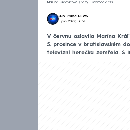
Marína Kráovičová
Zdroj: Profimedia.cz
CNN Prima NEWS
6. pro 2022, 08:51
V červnu oslavila Marína Kráľo
5. prosince v bratislavském d
televizní herečka zemřela. S 