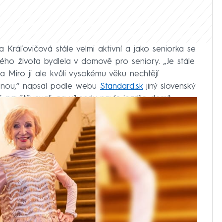
a Kráľovičová stále velmi aktivní a jako seniorka se
vého života bydlela v domově pro seniory. „Je stále
na a Miro ji ale kvůli vysokému věku nechtějí
otnou,“ napsal podle webu
Standard.sk
jiný slovenský
ě navštěvovali, na víkendy navíc jezdila domů.