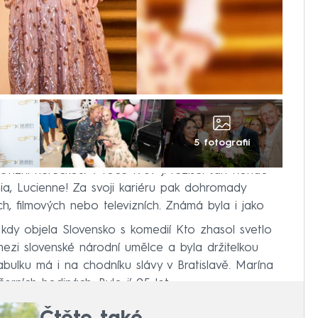
5 fotografií
evizní herečkou. V roce 1957 ji režisér Ján Roháč
nia, Lucienne! Za svoji kariéru pak dohromady
ích, filmových nebo televizních. Známá byla i jako
, kdy objela Slovensko s komedií Kto zhasol svetlo
 mezi slovenské národní umělce a byla držitelkou
abulku má i na chodníku slávy v Bratislavě. Marína
rních hodinách. Bylo jí 95 let.