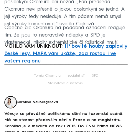
poslankyni Okamura ani nezná. „Pan předseda
Okamura neví přesně o jakou poslankyni se jedná. A
její výroky tedy nesleduje. A tím pádem nemá smysl
její výroky komentovat,“ uvedla Čejková.
Obecně ale Okamura na podobná označení reaguje
tím, že jsou to nepravdivé nálepky a SPD je
vlastenecké, nikoliv extrémistické či fašistické hnutí.
MOHLO VÁM UNIKNOUT:
Hřibovité houby zaplavily
české lesy. MAPA vám ukáže, zda rostou i ve
vašem regionu
Failed to fetch
Tomio Okamura
sociální síť
SPD
Starostové a nezávislí
Karolína Neubergerová
Věnuje se převážně politickému dění na tuzemské scéně.
Má na starost především dění v Praze a na magistrátu.
Karolína je v médiích od roku 2015. Do CNN Prima NEWS