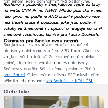
tam jenom jeden dominantní,“ říká poslankyně.
Rozhovor s poslankyní Smejkalovou vyjde už brzy
na webu CNN Prima NEWS. Mladá politička v něm
říká, proč má podle ní ANO stabilní podporu více
než třiceti procent populace, jaké jsou podle ní
vztahy ve Sněmovně i v opozici a reaguje na vznik
sněmovní vyšetřovací komise pro kauzu Dozimetr.
Okamura prý Smejkalovou nezná
Smejkalová se v rozhovoru vrací i k označení
předsedy dolní komory a šéfa SPD Tomia Okamury
za „komerčního fašistu“. Smejkalová není zdaleka
jediná, která tento výrok na adresu předsedy
Sněmovny použila. Sáhl k němu i poslanec Pirátů
Ivan Bartoš
. O komerčním fašismu SPD mluvil i před
několika lety poslanec
Jan Bartošek z KDU-ČSL
.
Čtěte také