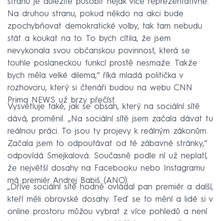
stranu je důležité působit nějak více reprezentativně.
Na druhou stranu, pokud někdo na akci bude
zpochybňovat demokratické volby, tak tam nebudu
stát a koukat na to. To bych cítila, že jsem
nevykonala svou občanskou povinnost, která se
touhle poslaneckou funkcí prostě nesmaže. Takže
bych měla velké dilema,“ říká mladá politička v
rozhovoru, který si čtenáři budou na webu CNN
Prima NEWS už brzy přečíst.
Vysvětluje také, jak se obsah, který na sociální sítě
dává, proměnil. „Na sociální sítě jsem začala dávat tu
reálnou práci. To jsou ty projevy k reálným zákonům.
Začala jsem to odpoutávat od té zábavné stránky,“
odpovídá Smejkalová. Současně podle ní už neplatí,
že největší dosahy na Facebooku nebo Instagramu
má premiér Andrej Babiš (ANO).
„Dříve sociální sítě hodně ovládal pan premiér a další,
kteří měli obrovské dosahy. Teď se to mění a lidé si v
online prostoru můžou vybrat z více pohledů a není