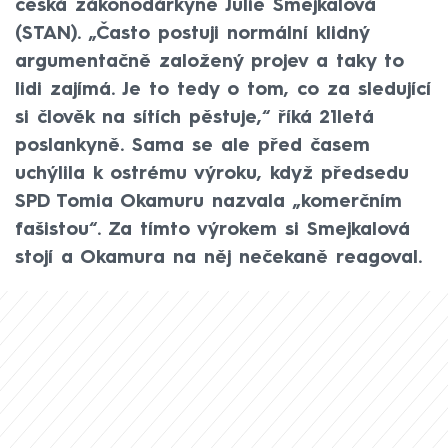
česká zákonodárkyně Julie Smejkalová
(STAN). „Často postuji normální klidný
argumentačně založený projev a taky to
lidi zajímá. Je to tedy o tom, co za sledující
si člověk na sítích pěstuje,“ říká 21letá
poslankyně. Sama se ale před časem
uchýlila k ostrému výroku, když předsedu
SPD Tomia Okamuru nazvala „komerčním
fašistou“. Za tímto výrokem si Smejkalová
stojí a Okamura na něj nečekaně reagoval.