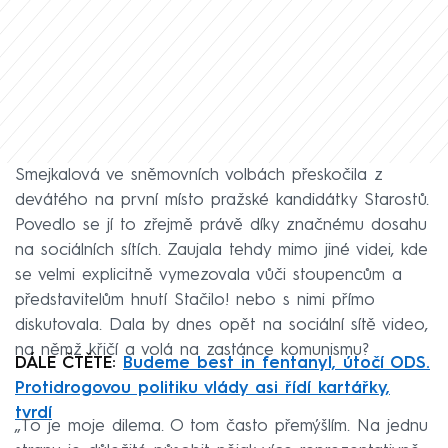
Smejkalová ve sněmovních volbách přeskočila z
devátého na první místo pražské kandidátky Starostů.
Povedlo se jí to zřejmě právě díky značnému dosahu
na sociálních sítích. Zaujala tehdy mimo jiné videi, kde
se velmi explicitně vymezovala vůči stoupencům a
představitelům hnutí Stačilo! nebo s nimi přímo
diskutovala. Dala by dnes opět na sociální sítě video,
na němž křičí a volá na zastánce komunismu?
DÁLE ČTĚTE:
Budeme best in fentanyl, útočí ODS.
Protidrogovou politiku vlády asi řídí kartářky,
tvrdí
„To je moje dilema. O tom často přemýšlím. Na jednu