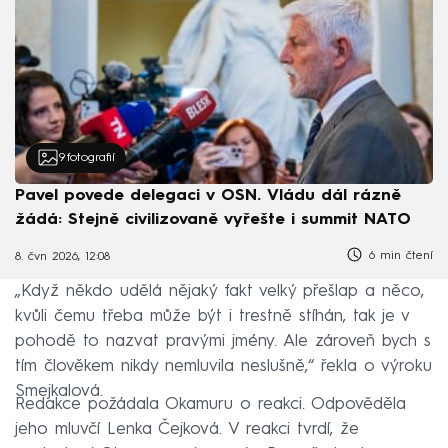
9
fotografií
Pavel povede delegaci v OSN. Vládu dál rázně
žádá: Stejně civilizovaně vyřešte i summit NATO
6 min čtení
8. čvn 2026, 12:08
„Když někdo udělá nějaký fakt velký přešlap a něco,
kvůli čemu třeba může být i trestně stíhán, tak je v
pohodě to nazvat pravými jmény. Ale zároveň bych s
tím člověkem nikdy nemluvila neslušně,“ řekla o výroku
Smejkalová.
Redakce požádala Okamuru o reakci. Odpověděla
jeho mluvčí Lenka Čejková. V reakci tvrdí, že