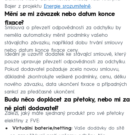
Bajer z projektu
Energie srozumitelně
.
Mění se mi závazek nebo datum konce
fixace?
Smlouva o převzetí odpovědnosti za odchylku by
neměla automaticky měnit podmínky vašeho
stávajícího závazku, například dobu trvání smlouvy
nebo datum konce fixace ceny.
Ideální je uzavřít dodatek ke stávající smlouvě, který
pouze upravuje převzetí odpovědnosti za odchylku.
Pokud dodavatel požaduje zcela novou smlouvu,
důkladně zkontrolujte veškeré podmínky, cenu, délku
nového závazku, data ukončení fixace a případných
sankcí za předčasné ukončení.
Budu něco doplácet za přetoky, nebo mi za
ně platí dodavatel?
Záleží, jaký máte sjednaný produkt pro své přetoky
elektřiny z FVE:
Virtuální baterie/netting:
Vaše dodávky do sítě