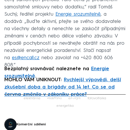
samostatné smlouvy nebo dodatku,“ radí Tomáš
Suchý, ředitel projektu
Energie srozumitelně
, a
dodává: „Buďte aktivní, ptejte se svého dodavatele
na všechny detaily a nenechte se zaskočit případnými
změnami v cenách nebo délce vašeho závazku. V
případě pochybností se neváhejte obrátit na nás pro
nezávislé energetické poradenství. Stačí napsat
na
es@encall.cz
nebo zavolat na +420 800 606
808.“
Bezplatný srovnávač naleznete na
Energie
srozumitelně
.
MOHLO VÁM UNIKNOUT:
Rychlejší výpovědi, delší
zkušební doba a brigády od 14 let. Co se od
června změnilo v zákoníku práce?
Failed to fetch
elektrárna
elektřina
energie
fotovoltaika
energetika
Komerční sdělení