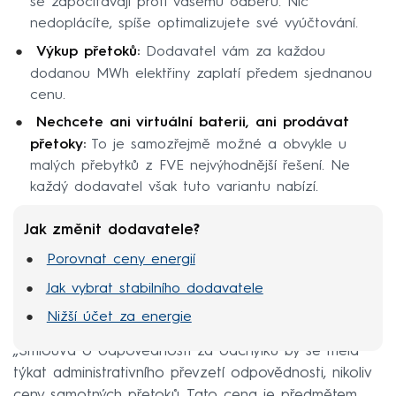
se započítávají proti vašemu odběru. Nic
nedoplácíte, spíše optimalizujete své vyúčtování.
Výkup přetoků:
Dodavatel vám za každou
dodanou MWh elektřiny zaplatí předem sjednanou
cenu.
Nechcete ani virtuální baterii, ani prodávat
přetoky:
To je samozřejmě možné a obvykle u
malých přebytků z FVE nejvýhodnější řešení. Ne
každý dodavatel však tuto variantu nabízí.
Jak změnit dodavatele?
Porovnat ceny energií
Jak vybrat stabilního dodavatele
Nižší účet za energie
„Smlouva o odpovědnosti za odchylku by se měla
týkat administrativního převzetí odpovědnosti, nikoliv
ceny samotných přetoků. Tato cena je předmětem