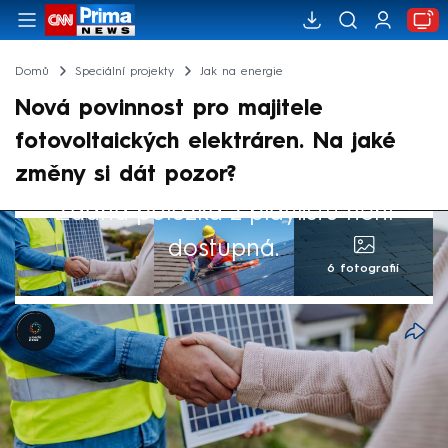
Domů
Speciální projekty
Jak na energie
Nová povinnost pro majitele
fotovoltaických elektráren. Na jaké
změny si dát pozor?
Žádná položka z playlistu není
dostupná.
6 fotografií
Komerční sdělení
25. čvc 2025, 07:18
První červenec letošního roku přinesl
majitelům fotovoltaických elektráren novou