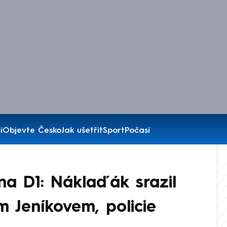
í
Objevte Česko
Jak ušetřit
Sport
Počasí
a D1: Náklaďák srazil
 Jeníkovem, policie