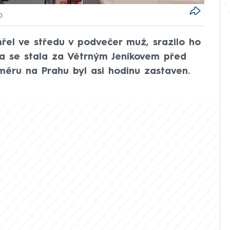
0
řel ve středu v podvečer muž, srazilo ho
da se stala za Větrným Jeníkovem před
měru na Prahu byl asi hodinu zastaven.