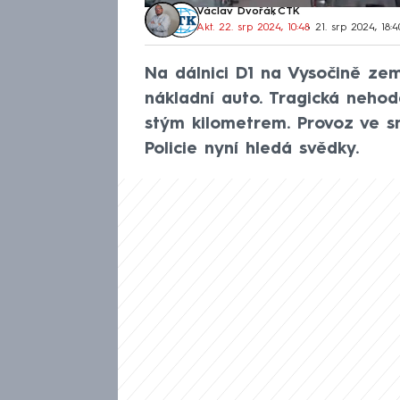
Václav Dvořák
,
ČTK
Akt. 22. srp 2024, 10:48
• 21. srp 2024, 18:4
Na dálnici D1 na Vysočině zem
nákladní auto. Tragická neho
stým kilometrem. Provoz ve s
Policie nyní hledá svědky.