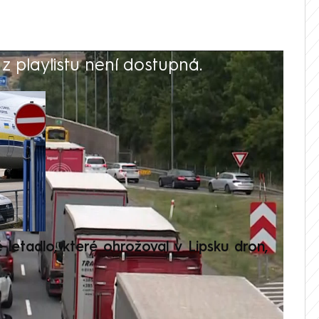
 playlistu není dostupná.
V
é letadlo, které ohrožoval v Lipsku dron,
Přilá
polit