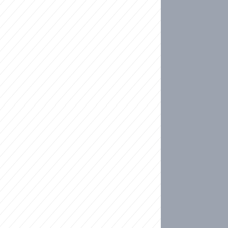
ideo
kat migranty do Česka? Sami by odešli, tvrdí exp
ické sebevraždě