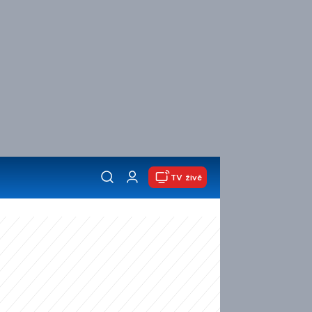
TV živě