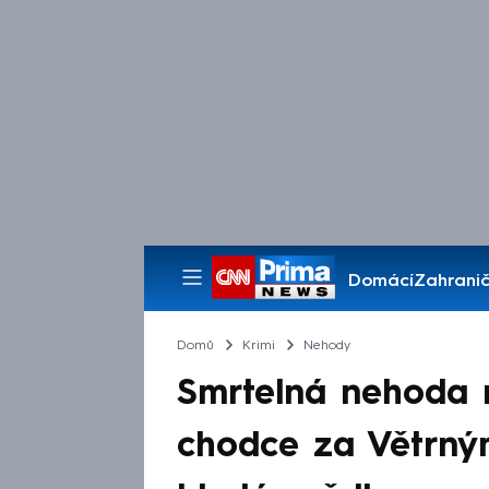
Domácí
Zahranič
Pořady
Domů
Krimi
Nehody
Smrtelná nehoda n
chodce za Větrným