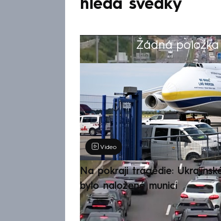
hledá svědky
Žádná položka z
Výběr redakce
Video
Na pokraji tragédie: Ukrajinsk
bylo naložené municí