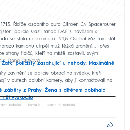
 17:15. Řidiče osobního auta Citroën C4 Spacetourer
jištění policie srazil tahač DAF s návěsem s
da se stala na kilometru 99,8. Osobní vůz tam stál
nárazu kamionu utrpěl muž těžká zranění. „I přes
trany řidičů, kteří na místě zastavili, svým
icie Dana Čírtková.
v Žatci policisty zasahující u nehody. Maximálně
íry zavinění se policie obrací na svědky, kteří
ají v autech palubní kamery, aby ji kontaktovali na
é záběry z Prahy. Žena s dítětem dobíhala
 něj vyskočilo
iled to fetch
ravní nehoda
havárie
smrtelná nehoda