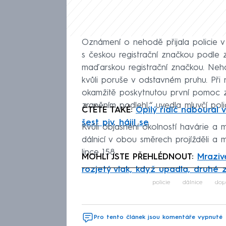
Oznámení o nehodě přijala policie v
s českou registrační značkou podle z
maďarskou registrační značkou. Neho
kvůli poruše v odstavném pruhu. Při 
okamžitě poskytnutou první pomoc ze s
zraněním podlehl,“ uvedla mluvčí pol
ČTĚTE TAKÉ:
Opilý řidič naboural 
šest piv, hájil se
Kvůli objasnění okolností havárie a m
dálnicí v obou směrech projížděli a m
lince 158.
MOHLI JSTE PŘEHLÉDNOUT:
Mraziv
rozjetý vlak, když upadla, druhé z
Fa
policie
dálnice
dop
Pro tento článek jsou komentáře vypnuté