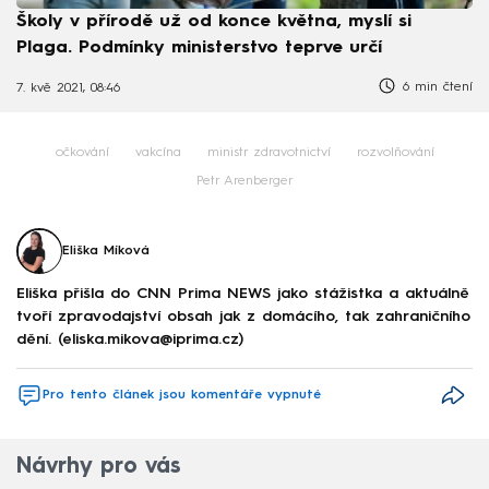
Školy v přírodě už od konce května, myslí si
Plaga. Podmínky ministerstvo teprve určí
6 min čtení
7. kvě 2021, 08:46
očkování
vakcína
ministr zdravotnictví
rozvolňování
Petr Arenberger
Eliška Míková
Eliška přišla do CNN Prima NEWS jako stážistka a aktuálně
tvoří zpravodajství obsah jak z domácího, tak zahraničního
dění. (eliska.mikova@iprima.cz)
Pro tento článek jsou komentáře vypnuté
Návrhy pro vás