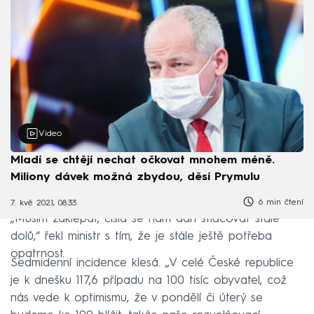
Video
Mladí se chtějí nechat očkovat mnohem méně.
Miliony dávek možná zbydou, děsí Prymulu
6 min čtení
7. kvě 2021, 08:33
„Musím zaklepat, čísla se nám daří stlačovat stále
dolů,“ řekl ministr s tím, že je stále ještě potřeba
opatrnost.
Sedmidenní incidence klesá. „V celé České republice
je k dnešku 117,6 případu na 100 tisíc obyvatel, což
nás vede k optimismu, že v pondělí či úterý se