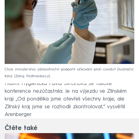
Chce ministerstvo zdravotnictví podpořit očkování proti covidu? (ilustrační
foto)
Zdroj: Profimedia.cz
Hlavní Hygienička Pavla Svrčinová se tiskové
konference nezúčastnila. Je na výjezdu ve Zlínském
kraji „Od pondělka jsme otevřeli všechny kraje, ale
Zlínský kraj jsme se rozhodli zkontrolovat,“ vysvětlil
Arenberger.
Čtěte také