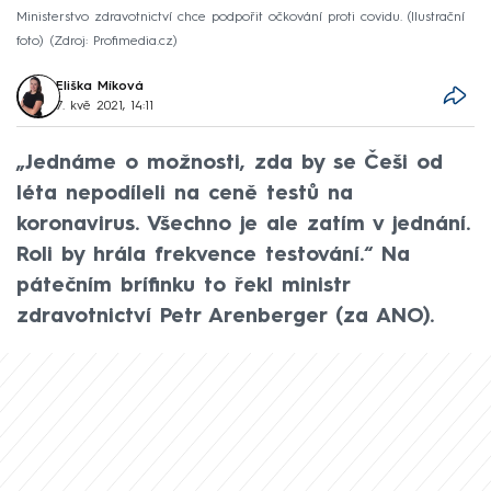
Ministerstvo zdravotnictví chce podpořit očkování proti covidu. (Ilustrační
foto)
Zdroj: Profimedia.cz
Eliška Míková
7. kvě 2021, 14:11
„Jednáme o možnosti, zda by se Češi od
léta nepodíleli na ceně testů na
koronavirus. Všechno je ale zatím v jednání.
Roli by hrála frekvence testování.“ Na
pátečním brífinku to řekl ministr
zdravotnictví Petr Arenberger (za ANO).