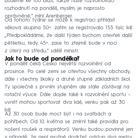
budeme ke 100 blížit, takže naše rozvolňovací
rozhodnutí na pondělí, myslím, je naprosto
oprávněné,“ míní Arenberger.
Od tohoto týdne se může k registraci přihlásit
věková skupina 50+. zatím se registrovalo 155 tisíc lidí.
„Předpokládáme, že další týden bychom otevřeli další
pětiletku, tedy 45+. zase to zřejmě bude v noci
z úterý na středu,“ sdělil ministr.
Jak to bude od pondělka?
V pondělí čeká Česko největší rozvolnění od
prosince. Po celé zemi se otevřou všechny obchody,
dále i všechny školky a druhé stupně základních škol.
Ty společně s prvním stupněm ale stále zůstávají na
rotační výuce. Dále dojde také k rozvolnění sportu –
uvnitř mohou sportovat dva lidé, venku pak až 30
lidí.
Až 30 osob bude moct být i na svatbách a
pohřbech. Od 10. května se zmírní také pravidla pro
nošení roušek a respirátorů. Venku budou povinné jen
v případě, že není možné dodržet odstup dva metry