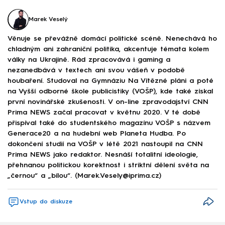
Marek Veselý
Věnuje se převážně domácí politické scéně. Nenechává ho
chladným ani zahraniční politika, akcentuje témata kolem
války na Ukrajině. Rád zpracovává i gaming a
nezanedbává v textech ani svou vášeň v podobě
houbaření. Studoval na Gymnáziu Na Vítězné pláni a poté
na Vyšší odborné škole publicistiky (VOŠP), kde také získal
první novinářské zkušenosti. V on-line zpravodajství CNN
Prima NEWS začal pracovat v květnu 2020. V té době
přispíval také do studentského magazínu VOŠP s názvem
Generace20 a na hudební web Planeta Hudba. Po
dokončení studií na VOŠP v létě 2021 nastoupil na CNN
Prima NEWS jako redaktor. Nesnáší totalitní ideologie,
přehnanou politickou korektnost i striktní dělení světa na
„černou“ a „bílou“. (Marek.Vesely@iprima.cz)
Vstup do diskuze