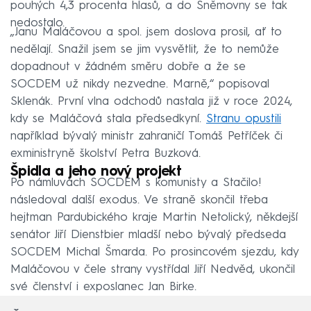
pouhých 4,3 procenta hlasů, a do Sněmovny se tak
nedostalo.
„Janu Maláčovou a spol. jsem doslova prosil, ať to
nedělají. Snažil jsem se jim vysvětlit, že to nemůže
dopadnout v žádném směru dobře a že se
SOCDEM už nikdy nezvedne. Marně,“ popisoval
Sklenák. První vlna odchodů nastala již v roce 2024,
kdy se Maláčová stala předsedkyní.
Stranu opustili
například bývalý ministr zahraničí Tomáš Petříček či
exministryně školství Petra Buzková.
Špidla a jeho nový projekt
Po námluvách SOCDEM s komunisty a Stačilo!
následoval další exodus. Ve straně skončil třeba
hejtman Pardubického kraje Martin Netolický, někdejší
senátor Jiří Dienstbier mladší nebo bývalý předseda
SOCDEM Michal Šmarda. Po prosincovém sjezdu, kdy
Maláčovou v čele strany vystřídal Jiří Nedvěd, ukončil
své členství i exposlanec Jan Birke.