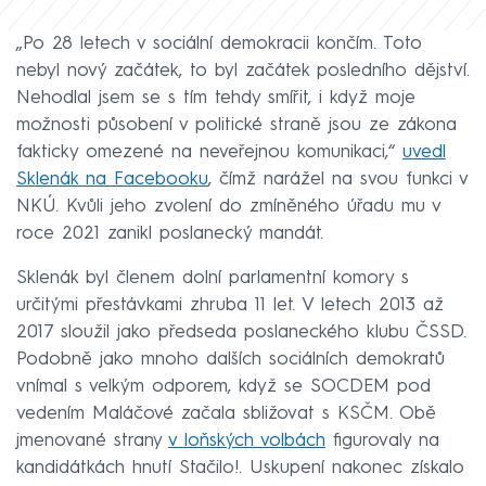
„Po 28 letech v sociální demokracii končím. Toto
nebyl nový začátek, to byl začátek posledního dějství.
Nehodlal jsem se s tím tehdy smířit, i když moje
možnosti působení v politické straně jsou ze zákona
fakticky omezené na neveřejnou komunikaci,“
uvedl
Sklenák na Facebooku
, čímž narážel na svou funkci v
NKÚ. Kvůli jeho zvolení do zmíněného úřadu mu v
roce 2021 zanikl poslanecký mandát.
Sklenák byl členem dolní parlamentní komory s
určitými přestávkami zhruba 11 let. V letech 2013 až
2017 sloužil jako předseda poslaneckého klubu ČSSD.
Podobně jako mnoho dalších sociálních demokratů
vnímal s velkým odporem, když se SOCDEM pod
vedením Maláčové začala sbližovat s KSČM. Obě
jmenované strany
v loňských volbách
figurovaly na
kandidátkách hnutí Stačilo!. Uskupení nakonec získalo