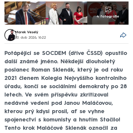
4 fotografie
Marek Veselý
30. dub 2026, 16:22
Potápějící se SOCDEM (dříve ČSSD) opustilo
další známé jméno. Někdejší dlouholetý
poslanec Roman Sklenák, který je od roku
2021 členem Kolegia Nejvyššího kontrolního
úřadu, končí se sociálními demokraty po 28
letech. Ve svém příspěvku zkritizoval
nedávné vedení pod Janou Maláčovou,
kterou prý kdysi prosil, ať se vyhne
spojenectví s komunisty a hnutím Stačilo!
Tento krok Maláčové Sklenák označil za