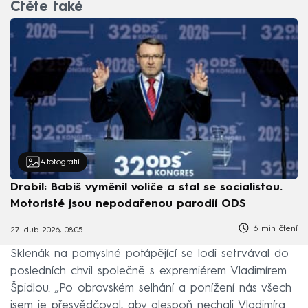
Čtěte také
4
fotografií
Drobil: Babiš vyměnil voliče a stal se socialistou.
Motoristé jsou nepodařenou parodií ODS
6 min čtení
27. dub 2026, 08:05
Sklenák na pomyslné potápějící se lodi setrvával do
posledních chvil společně s expremiérem Vladimírem
Špidlou. „Po obrovském selhání a ponížení nás všech
jsem je přesvědčoval, aby alespoň nechali Vladimíra