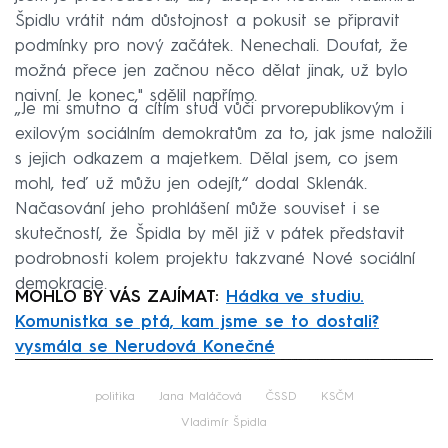
Špidlu vrátit nám důstojnost a pokusit se připravit
podmínky pro nový začátek. Nenechali. Doufat, že
možná přece jen začnou něco dělat jinak, už bylo
naivní. Je konec," sdělil napřímo.
„Je mi smutno a cítím stud vůči prvorepublikovým i
exilovým sociálním demokratům za to, jak jsme naložili
s jejich odkazem a majetkem. Dělal jsem, co jsem
mohl, teď už můžu jen odejít,“ dodal Sklenák.
Načasování jeho prohlášení může souviset i se
skutečností, že Špidla by měl již v pátek představit
podrobnosti kolem projektu takzvané Nové sociální
demokracie.
MOHLO BY VÁS ZAJÍMAT:
Hádka ve studiu.
Komunistka se ptá, kam jsme se to dostali?
vysmála se Nerudová Konečné
Failed to fetch
politika
Jana Maláčová
ČSSD
KSČM
Vladimír Špidla