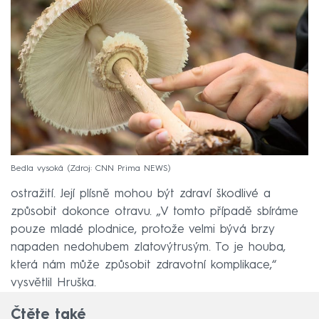
Bedla vysoká
Zdroj: CNN Prima NEWS
U hřibu žlutomasého, lidově babky, musíme být
ostražití. Její plísně mohou být zdraví škodlivé a
způsobit dokonce otravu. „V tomto případě sbíráme
pouze mladé plodnice, protože velmi bývá brzy
napaden nedohubem zlatovýtrusým. To je houba,
která nám může způsobit zdravotní komplikace,“
vysvětlil Hruška.
Čtěte také