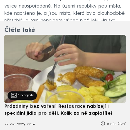
velice neuspořádané. Na území republiky jsou místa,
kde napršeno je, a jsou místa, která byla dlouhodobě
přeschlá, a tam nenajdete vůbec nic,“ řekl Hruška.
Čtěte také
7
fotografií
Prázdniny bez vaření: Restaurace nabízejí i
speciální jídla pro děti. Kolik za ně zaplatíte?
6 min čtení
22. čvc 2025, 22:54