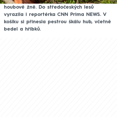
košíky. Podle odborníků by nás mohly čekat
houbové žně. Do středočeských lesů
vyrazila i reportérka CNN Prima NEWS. V
košíku si přinesla pestrou škálu hub, včetně
bedel a hříbků.