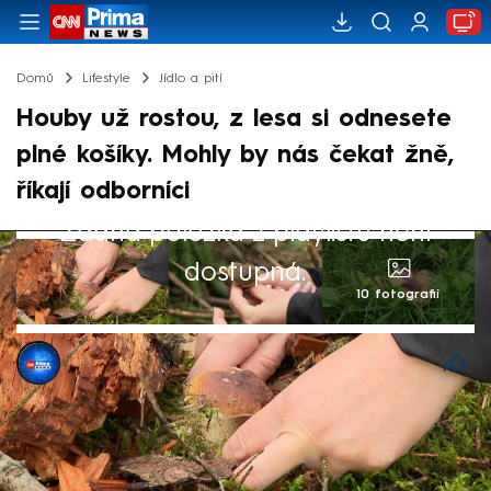
Domů
Lifestyle
Jídlo a pití
Houby už rostou, z lesa si odnesete
plné košíky. Mohly by nás čekat žně,
říkají odborníci
Žádná položka z playlistu není
dostupná.
10 fotografií
Zuzana Kábelová
1. srp 2025, 08:58
Současné počasí dělá radost houbařům.
Někteří si už konečně nosí z lesů plné