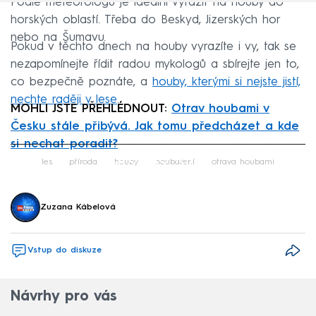
Podle meteorologů je ideální vyrazit na houby do
horských oblastí. Třeba do Beskyd, Jizerských hor
nebo na Šumavu.
Pokud v těchto dnech na houby vyrazíte i vy, tak se
nezapomínejte řídit radou mykologů a sbírejte jen to,
co bezpečně poznáte, a
houby, kterými si nejste jistí,
nechte raději v lese
.
MOHLI JSTE PŘEHLÉDNOUT:
Otrav houbami v
Česku stále přibývá. Jak tomu předcházet a kde
si nechat poradit?
Failed to fetch
les
příroda
houby
houbaření
otrava houbami
Zuzana Kábelová
Vstup do diskuze
Návrhy pro vás