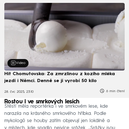
Video
Hit Chomutovska: Za zmrzlinou z kozího mléka
jezdí i Němci. Denně se jí vyrobí 50 kilo
6 min čtení
28. čvc 2025, 23:10
Rostou i ve smrkových lesích
Štěstí měla reportérka i ve smrkovém lese, kde
narazila na krásného smrkového hříbka. Podle
mykologů se houby zatím objevují jen lokálně a
v místech, kde spadlo nejvíce srážek. „Srážky jsou