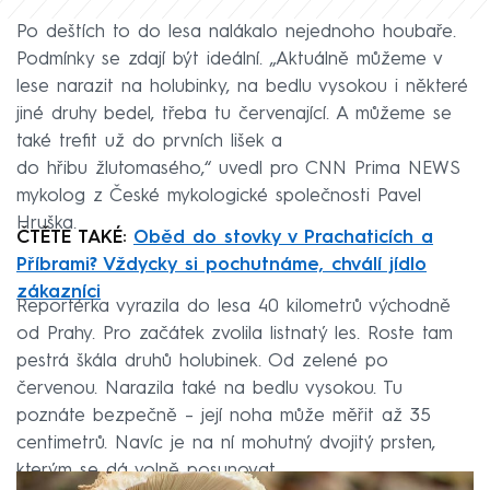
Po deštích to do lesa nalákalo nejednoho houbaře.
Podmínky se zdají být ideální. „Aktuálně můžeme v
lese narazit na holubinky, na bedlu vysokou i některé
jiné druhy bedel, třeba tu červenající. A můžeme se
také trefit už do prvních lišek a
do hřibu žlutomasého,“ uvedl pro CNN Prima NEWS
mykolog z České mykologické společnosti Pavel
Hruška.
ČTĚTE TAKÉ:
Oběd do stovky v Prachaticích a
Příbrami? Vždycky si pochutnáme, chválí jídlo
zákazníci
Reportérka vyrazila do lesa 40 kilometrů východně
od Prahy. Pro začátek zvolila listnatý les. Roste tam
pestrá škála druhů holubinek. Od zelené po
červenou. Narazila také na bedlu vysokou. Tu
poznáte bezpečně – její noha může měřit až 35
centimetrů. Navíc je na ní mohutný dvojitý prsten,
kterým se dá volně posunovat.