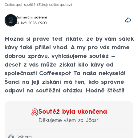
Coffeespot soutěž
Zdroj: coffeespot.cz
Komerční sdělení
10. kvě 2026, 09:00
Možná si právě teď říkáte, že by vám šálek
kávy také přišel vhod. A my pro vás máme
dobrou zprávu, vyhlašujeme soutěž —
deset z vás může získat kilo kávy od
společnosti Coffeespot Ta naša nekyselá!
Šanci na její získání má ten, kdo správně
odpoví na soutěžní otázku. Hodně štěstí!
Soutěž byla ukončena
Děkujeme všem za účast!
Výherci