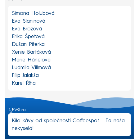
Simona Holubová
Eva Slaninová
Eva Brožová
Erika Špetová
Dušan Piterka
Xenie Bartáková
Marie Hánělová
Ludmila Vilímová
Filip Jalakša
Karel Říha
Výhra
Kilo kávy od společnosti Coffeespot - Ta naša
nekyselá!