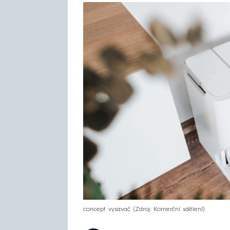
concept vysavač
Zdroj: Komerční sdělení