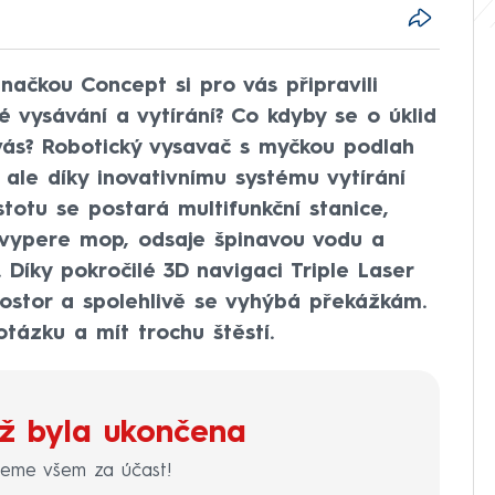
ačkou Concept si pro vás připravili
é vysávání a vytírání? Co kdyby se o úklid
vás? Robotický vysavač s myčkou podlah
ale díky inovativnímu systému vytírání
stotu se postará multifunkční stanice,
 vypere mop, odsaje špinavou vodu a
íky pokročilé 3D navigaci Triple Laser
stor a spolehlivě se vyhýbá překážkám.
tázku a mít trochu štěstí.
ž byla ukončena
jeme všem za účast!