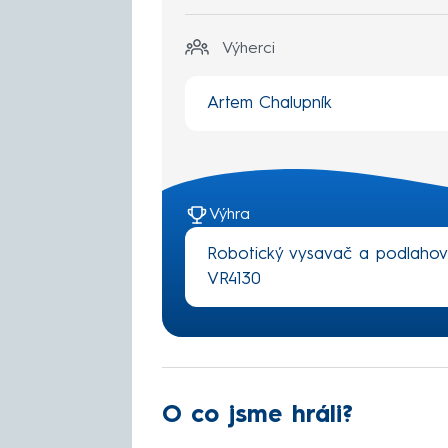
Výherci
Artem Chalupník
Výhra
Robotický vysavač a podlaho
VR4130
O co jsme hráli?