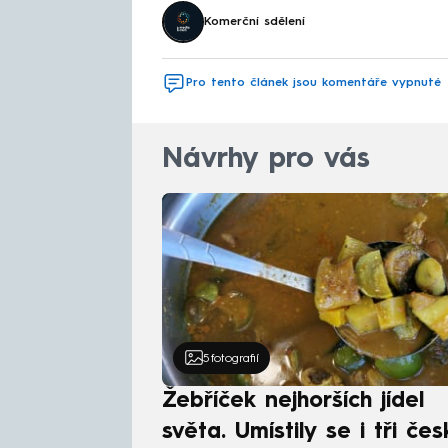
Komerční sdělení
Pro tento článek jsou komentáře vypnuté
Návrhy pro vás
5
fotografií
Žebříček nejhorších jídel
světa. Umístily se i tři čes