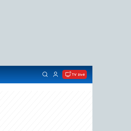
TV živě