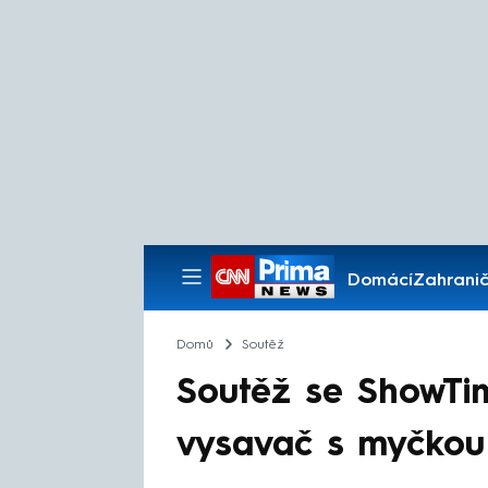
Domácí
Zahranič
Pořady
Domů
Soutěž
Soutěž se ShowTi
vysavač s myčkou