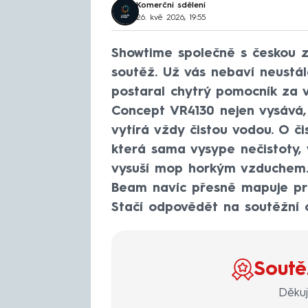
Komerční sdělení
26. kvě 2026, 19:55
Showtime společně s českou zn
soutěž. Už vás nebaví neustál
postaral chytrý pomocník za 
Concept VR4130 nejen vysává, 
vytírá vždy čistou vodou. O či
která sama vysype nečistoty,
vysuší mop horkým vzduchem. D
Beam navíc přesně mapuje pro
Stačí odpovědět na soutěžní o
Soutě
Děku