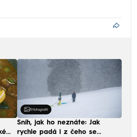
31
fotografií
Sníh, jak ho neznáte: Jak
ké
rychle padá i z čeho se