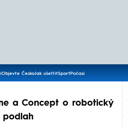
í
Objevte Česko
Jak ušetřit
Sport
Počasí
me a Concept o robotický
 podlah