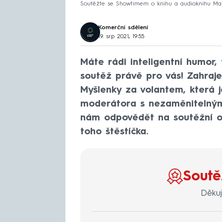
Soutěžte se Showtimem o knihu a audioknihu Ma
Komerční sdělení
19. srp 2021, 19:55
Máte rádi inteligentní humor,
soutěž právě pro vás! Zahraj
Myšlenky za volantem, která 
moderátora s nezaměnitelným 
nám odpovědět na soutěžní ot
toho štěstíčka.
Soutě
Děku