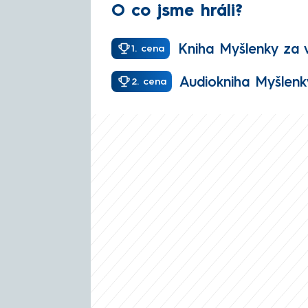
O co jsme hráli?
Kniha Myšlenky za 
1. cena
Audiokniha Myšlenk
2. cena