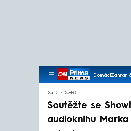
Domácí
Zahranič
Pořady
Domů
Soutěž
Soutěžte se Show
audioknihu Marka