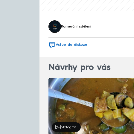
Komerční sdělení
Vstup do diskuze
Návrhy pro vás
5
fotografií