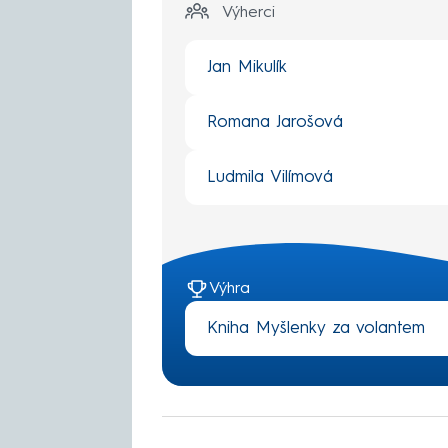
Výherci
Jan Mikulík
Romana Jarošová
Ludmila Vilímová
Výhra
Kniha Myšlenky za volantem