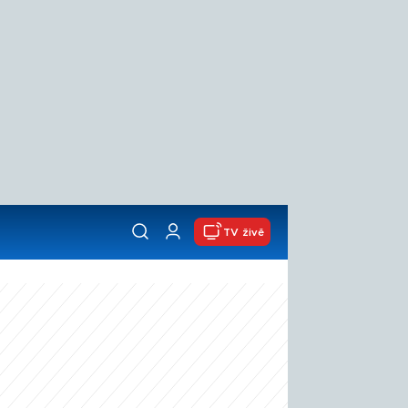
TV živě