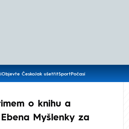
í
Objevte Česko
Jak ušetřit
Sport
Počasí
timem o knihu a
 Ebena Myšlenky za