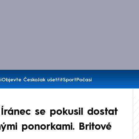
í
Objevte Česko
Jak ušetřit
Sport
Počasí
Íránec se pokusil dostat
nými ponorkami. Britové