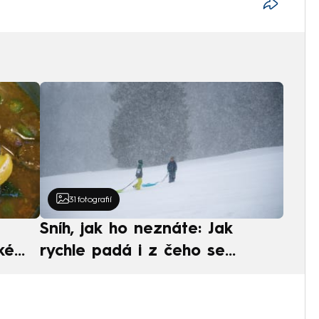
31
fotografií
Sníh, jak ho neznáte: Jak
ké
rychle padá i z čeho se
ská
skládá. A vločky nejsou bílé