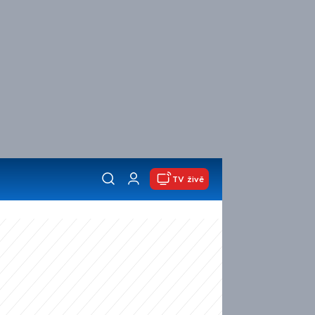
TV živě