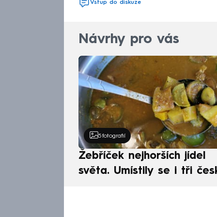
Vstup do diskuze
Návrhy pro vás
5
fotografií
Žebříček nejhorších jídel
světa. Umístily se i tři čes
pokrmy, vévodí skandináv
kuchyně