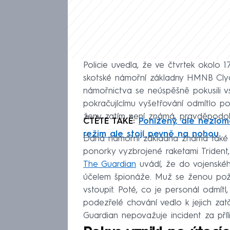
Policie uvedla, že ve čtvrtek okolo 1
skotské námořní základny HMNB Clyd
námořnictva se neúspěšně pokusili v
pokračujícímu vyšetřování odmítlo p
ženy zatím není známá, pravděpodob
ČTĚTE TAKÉ:
Ponížený, ale nezlome
režim ale stojí pevně na nohou
Daná námořní základna známá také 
ponorky vyzbrojené raketami Trident,
The Guardian
uvádí, že do vojenskéh
účelem špionáže. Muž se ženou požá
vstoupit. Poté, co je personál odmítl
podezřelé chování vedlo k jejich zat
Guardian nepovažuje incident za příl