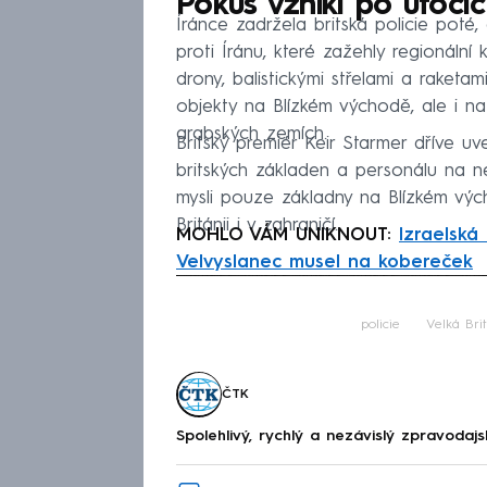
Pokus vznikl po útocíc
Íránce zadržela britská policie poté,
proti Íránu, které zažehly regionální 
drony, balistickými střelami a raketa
objekty na Blízkém východě, ale i na c
arabských zemích.
Britský premiér Keir Starmer dříve uv
britských základen a personálu na ne
mysli pouze základny na Blízkém výc
Británii i v zahraničí.
MOHLO VÁM UNIKNOUT:
Izraelská
Velvyslanec musel na kobereček
Fa
policie
Velká Bri
ČTK
Spolehlivý, rychlý a nezávislý zpravodajs