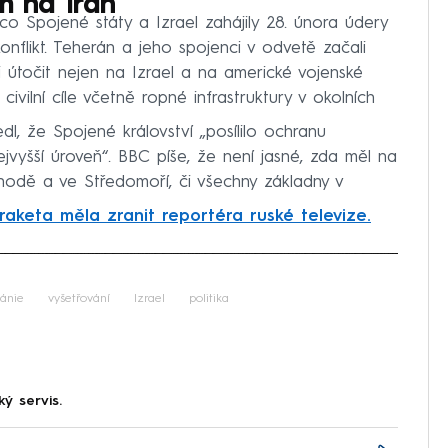
h na Írán
 co Spojené státy a Izrael zahájily 28. února údery
konflikt. Teherán a jeho spojenci v odvetě začali
mi útočit nejen na Izrael a na americké vojenské
ivilní cíle včetně ropné infrastruktury v okolních
edl, že Spojené království „posílilo ochranu
jvyšší úroveň“. BBC píše, že není jasné, zda měl na
hodě a ve Středomoří, či všechny základny v
 raketa měla zranit reportéra ruské televize.
iled to fetch
tánie
vyšetřování
Izrael
politika
ký servis.