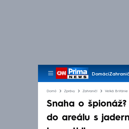
Domácí
Zahranič
Pořady
Domů
Zprávy
Zahraničí
Velká Británie
Snaha o špionáž? 
do areálu s jader