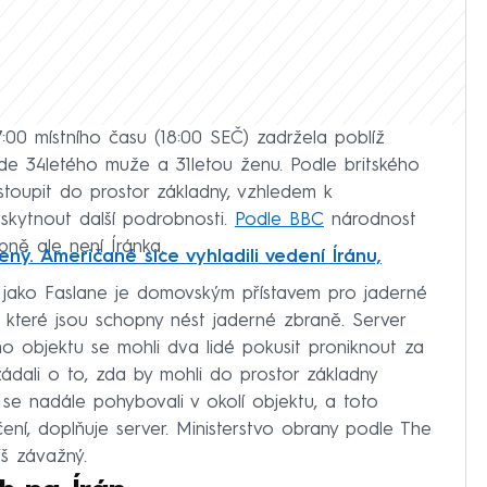
7:00 místního času (18:00 SEČ) zadržela poblíž
e 34letého muže a 31letou ženu. Podle britského
stoupit do prostor základny, vzhledem k
oskytnout další podrobnosti.
Podle BBC
národnost
ně ale není Íránka.
ný. Američané sice vyhladili vedení Íránu,
jako Faslane je domovským přístavem pro jaderné
 které jsou schopny nést jaderné zbraně. Server
o objektu se mohli dva lidé pokusit proniknout za
dali o to, zda by mohli do prostor základny
, se nadále pohybovali v okolí objektu, a toto
čení, doplňuje server. Ministerstvo obrany podle The
iš závažný.