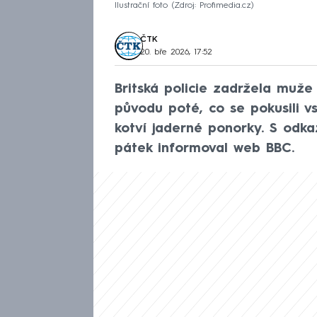
Ilustrační foto
Zdroj: Profimedia.cz
ČTK
20. bře 2026, 17:52
Britská policie zadržela muž
původu poté, co se pokusili vs
kotví jaderné ponorky. S odk
pátek informoval web BBC.