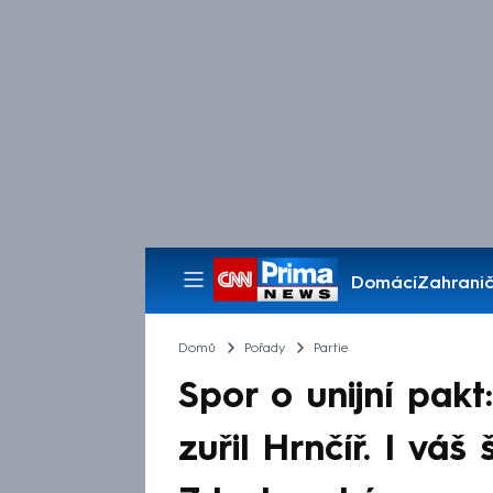
Domácí
Zahranič
Pořady
Domů
Pořady
Partie
Spor o unijní pakt
zuřil Hrnčíř. I váš 