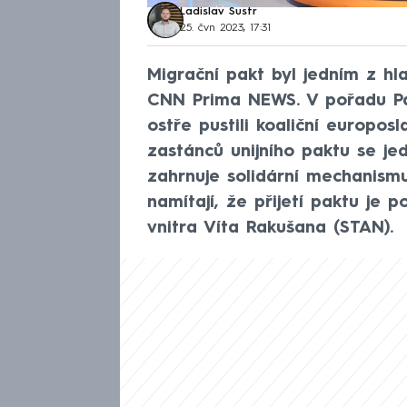
Ladislav Šustr
25. čvn 2023, 17:31
Migrační pakt byl jedním z hl
CNN Prima NEWS. V pořadu Pa
ostře pustili koaliční europos
zastánců unijního paktu se je
zahrnuje solidární mechanism
namítají, že přijetí paktu je 
vnitra Víta Rakušana (STAN).