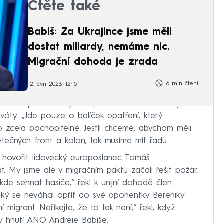
Čtěte také
Babiš: Za Ukrajince jsme měli
dostat miliardy, nemáme nic.
Migrační dohoda je zrada
6 min čtení
12. čvn 2023, 12:15
iční zástupci. Pirátský europoslanec Marcel Kolaja
vóty. „Jde pouze o balíček opatření, který
o zcela pochopitelné. Jestli chceme, abychom měli
ytečných front a kolon, tak musíme mít řadu
 hovořit lidovecký europoslanec Tomáš
. My jsme ale v migračním paktu začali řešit požár.
de sehnat hasiče,“ řekl k unijní dohodě člen
ský se neváhal opřít do své oponentky Bereniky
 migrant. Neříkejte, že to tak není,“ řekl, když
y hnutí ANO Andreje Babiše.