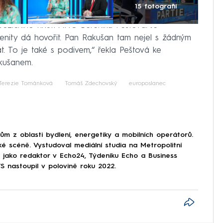
15 fotografií
opozičního hnutí ANO Berenika Peštová. Je
enity dá hovořit. Pan Rakušan tam nejel s žádným
 To je také s podivem,“ řekla Peštová ke
akušanem.
Terezie Tománková
Tomáš Zdechovský
europoslanec
 z oblasti bydlení, energetiky a mobilních operátorů.
ké scéně. Vystudoval mediální studia na Metropolitní
l jako redaktor v Echo24, Týdeníku Echo a Business
nastoupil v polovině roku 2022.