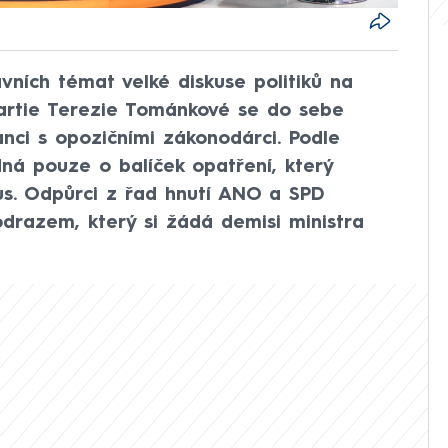
avních témat velké diskuse politiků na
rtie Terezie Tománkové se do sebe
lanci s opozičními zákonodárci. Podle
dná pouze o balíček opatření, který
us. Odpůrci z řad hnutí ANO a SPD
podrazem, který si žádá demisi ministra