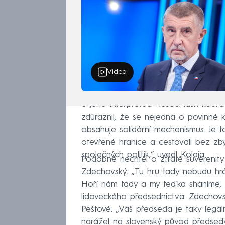
Video
S jeho interpretací nesouhlasili koal
zdůraznil, že se nejedná o povinné k
obsahuje solidární mechanismus. Je t
otevřené hranice a cestovali bez zb
společných politik,“ uvedl Kolaja.
Podobně nechtěl o ztrátě suverenity
Zdechovský. „Tu hru tady nebudu hrát
Hoří nám tady a my teďka sháníme, k
lidoveckého předsednictva. Zdechov
Peštové. „Váš předseda je taky legální
narážel na slovenský původ předsed