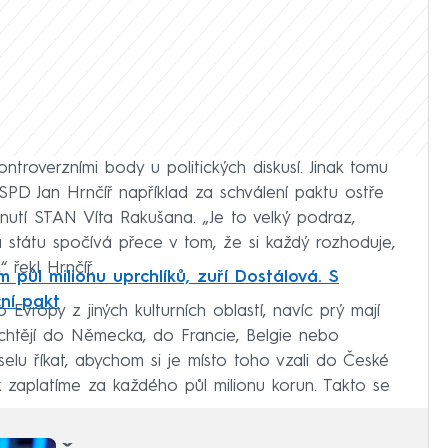
ntroverzními body u politických diskusí. Jinak tomu
 SPD Jan Hrnčíř například za schválení paktu ostře
hnutí STAN Víta Rakušana. „Je to velký podraz,
ta státu spočívá přece v tom, že si každý rozhoduje,
 řekl Hrnčíř.
 půl milionu uprchlíků, zuří Dostálová. S
ní pakt
 Evropy z jiných kulturních oblastí, navíc prý mají
 chtějí do Německa, do Francie, Belgie nebo
u říkat, abychom si je místo toho vzali do České
k zaplatíme za každého půl milionu korun. Takto se