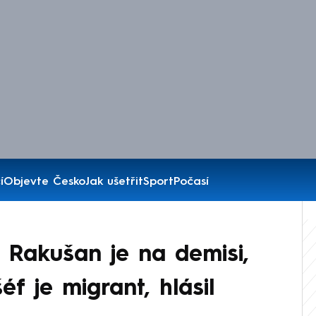
í
Objevte Česko
Jak ušetřit
Sport
Počasí
: Rakušan je na demisi,
šéf je migrant, hlásil