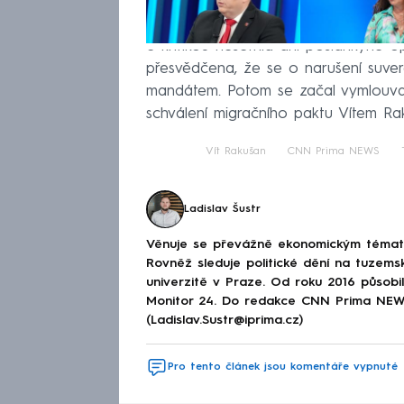
S kritikou nešetřila ani poslankyně 
přesvědčena, že se o narušení suver
mandátem. Potom se začal vymlouvat.
schválení migračního paktu Vítem R
Vít Rakušan
CNN Prima NEWS
Ladislav Šustr
Věnuje se převážně ekonomickým tématům
Rovněž sleduje politické dění na tuzems
univerzitě v Praze. Od roku 2016 působi
Monitor 24. Do redakce CNN Prima NEWS 
(Ladislav.Sustr@iprima.cz)
Pro tento článek jsou komentáře vypnuté