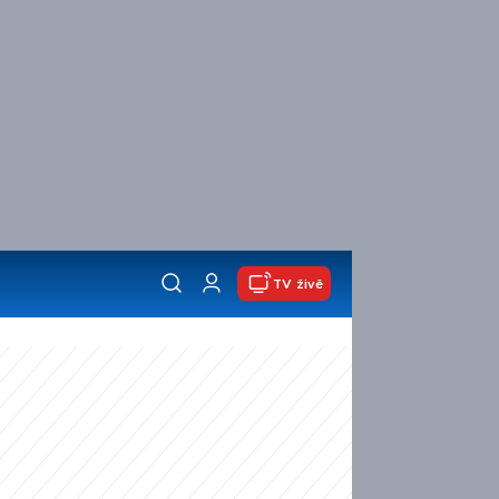
TV živě