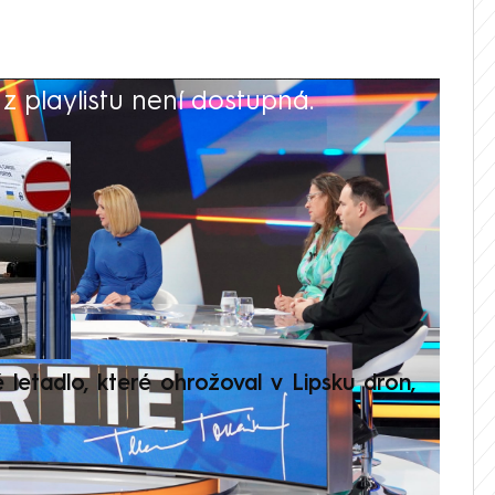
 playlistu není dostupná.
V
é letadlo, které ohrožoval v Lipsku dron,
Přilá
polit