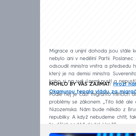
Migrace a unijní dohoda jsou stále ko
nebylo ani v nedělní Partii. Poslanec
odsoudil ministra vnitra a předsedu 
který je na demisi ministra. Suvereni
koho si na své území pustí a nepustí,“
MOHLO BY VÁS ZAJÍMAT:
Hrozí nám
Okamurou tepala vládu za migrač
Podle něj je část migrantů mířících do
problémy se zákonem. „Tito lidé ale
Nizozemska. Nám bude někdo z Brusel
republiky. A když nebudeme chtít, ta
to dělat nedá,“ dodal Hrnčíř.