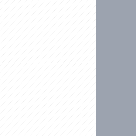
ideo
kat migranty do Česka? Sami by odešli, tvrdí exp
ické sebevraždě