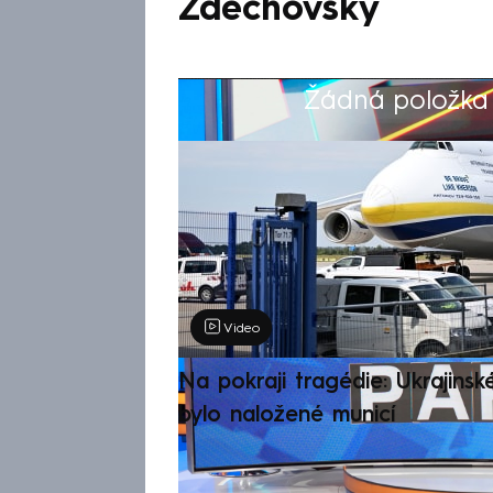
Zdechovský
Žádná položka z
Výběr redakce
Video
Na pokraji tragédie: Ukrajinsk
bylo naložené municí