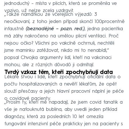
jednoduchý – místa v plicích, která se proměnila ve
vazivo, už nelze zcela uzdravit.
„Takže namátkou ze včerejších výjezdů: 3
neočkovaní, z toho jeden případ skončí 100procentně
infaustně
(beznadějně – pozn. red.)
, jedna pacientka
má záhy nakročeno na umělou plicní ventilaci. Proč
nejsou očko? Všichni po vakcíně ochrnuli, nechtěli
jsme maminku zatěžovat, nikdo mi to nenabídl,“
popsal Chvojka argumenty lidí, kteří na vakcinaci
mohou, ale z různých důvodů ji odmítají.
Tvrdý vzkaz těm, kteří zpochybňují data
Lékaře štvou i lidé, kteří zpochybňují oficiální data o
počtu hospitalizovaných a nevěří lékařům, že opět
slouží přesčasy a jejich hlavní pracovní náplní je péče
o covidové pacienty.
„Prosím ty, kteří mě napadají, že jsem covid fanatik a
vše je nafouknutá bublina, aby uvedli jeden příklad
diagnózy, která za posledních 10 let omezila
fungování intenzivní péče prakticky jen na pacienty s