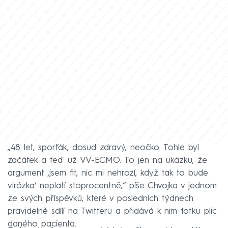
„48 let, sporťák, dosud zdravý, neočko. Tohle byl
začátek a teď už VV-ECMO. To jen na ukázku, že
argument ‚jsem fit, nic mi nehrozí, když tak to bude
virózka‘ neplatí stoprocentně,“ píše Chvojka v jednom
ze svých příspěvků, které v posledních týdnech
pravidelně sdílí na Twitteru a přidává k nim fotku plic
daného pacienta.