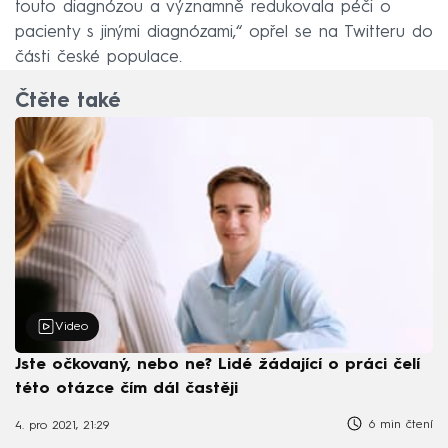
touto diagnózou a významně redukovala péči o
pacienty s jinými diagnózami,“ opřel se na Twitteru do
části české populace.
Čtěte také
Video
Jste očkovaný, nebo ne? Lidé žádající o práci čelí
této otázce čím dál častěji
6 min čtení
4. pro 2021, 21:29