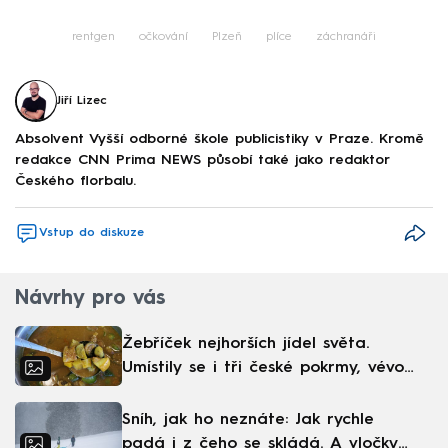
rentgen
očkování
Plzeň
plíce
záchranáři
Jiří Lizec
Absolvent Vyšší odborné škole publicistiky v Praze. Kromě
redakce CNN Prima NEWS působí také jako redaktor
Českého florbalu.
Vstup do diskuze
Návrhy pro vás
Žebříček nejhorších jídel světa.
Umístily se i tři české pokrmy, vévodí
skandinávská kuchyně
Sníh, jak ho neznáte: Jak rychle
padá i z čeho se skládá. A vločky