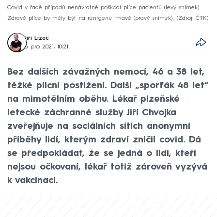
Covid v řadě případů nenávratně poškodí plíce pacientů (levý snímek).
Zdravé plíce by měly být na rentgenu tmavé (pravý snímek).
Zdroj: ČTK
Jiří Lizec
5. pro 2021, 10:21
Bez dalších závažných nemocí, 46 a 38 let,
těžké plicní postižení. Další „sporťák 48 let“
na mimotělním oběhu. Lékař plzeňské
letecké záchranné služby Jiří Chvojka
zveřejňuje na sociálních sítích anonymní
příběhy lidí, kterým zdraví zničil covid. Dá
se předpokládat, že se jedná o lidi, kteří
nejsou očkovaní, lékař totiž zároveň vyzývá
k vakcinaci.