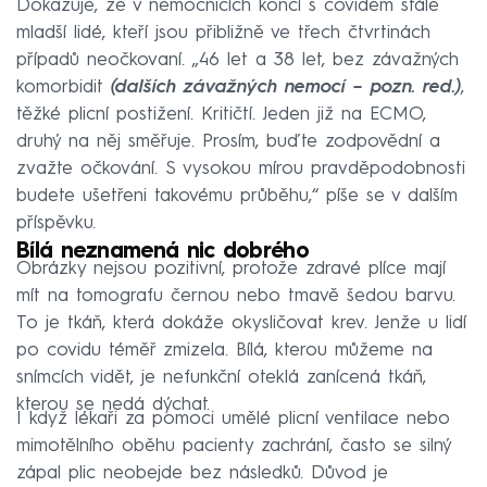
Dokazuje, že v nemocnicích končí s covidem stále
mladší lidé, kteří jsou přibližně ve třech čtvrtinách
případů neočkovaní. „46 let a 38 let, bez závažných
komorbidit
(dalších závažných nemocí – pozn. red.)
,
těžké plicní postižení. Kritičtí. Jeden již na ECMO,
druhý na něj směřuje. Prosím, buďte zodpovědní a
zvažte očkování. S vysokou mírou pravděpodobnosti
budete ušetřeni takovému průběhu,“ píše se v dalším
příspěvku.
Bílá neznamená nic dobrého
Obrázky nejsou pozitivní, protože zdravé plíce mají
mít na tomografu černou nebo tmavě šedou barvu.
To je tkáň, která dokáže okysličovat krev. Jenže u lidí
po covidu téměř zmizela. Bílá, kterou můžeme na
snímcích vidět, je nefunkční oteklá zanícená tkáň,
kterou se nedá dýchat.
I když lékaři za pomoci umělé plicní ventilace nebo
mimotělního oběhu pacienty zachrání, často se silný
zápal plic neobejde bez následků. Důvod je