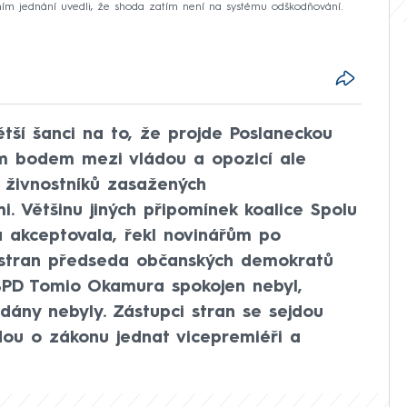
ním jednání uvedli, že shoda zatím není na systému odškodňování.
tší šanci na to, že projde Poslaneckou
 bodem mezi vládou a opozicí ale
 živnostníků zasažených
i. Většinu jiných připomínek koalice Spolu
 akceptovala, řekl novinářům po
h stran předseda občanských demokratů
SPD Tomio Okamura spokojen nebyl,
dány nebyly. Zástupci stran se sejdou
dou o zákonu jednat vicepremiéři a