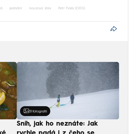
iš
jednání
nouzový stav
Petr Fiala (ODS)
31
fotografií
Sníh, jak ho neznáte: Jak
ké
rychle padá i z čeho se