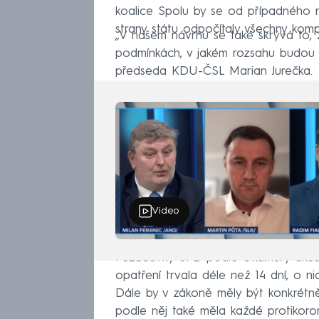
koalice Spolu by se od případného
strany státu odpočítaly všechny kom
„V našem návrhu se také skrývá to, ž
podmínkách, v jakém rozsahu budou t
předseda KDU-ČSL Marian Jurečka.
Video
Požadavky SPD podle Okamury akcept
opatření trvala déle než 14 dní, o 
Dále by v zákoně měly být konkrétn
podle něj také měla každé protikoro