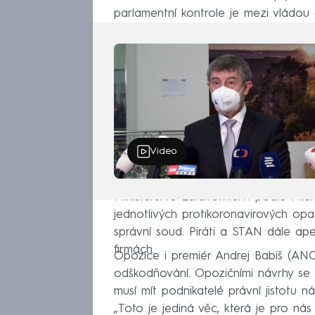
parlamentní kontrole je mezi vládou
Video
Ministerstvo zdravotnictví podle Michá
jednotlivých protikoronavirových opatř
správní soud. Piráti a STAN dále ape
firmách.
Opozice i premiér Andrej Babiš (ANO
odškodňování. Opozičními návrhy se z
musí mít podnikatelé právní jistotu n
„Toto je jediná věc, která je pro nás