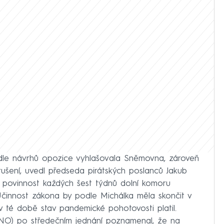
dle návrhů opozice vyhlašovala Sněmovna, zároveň
šení, uvedl předseda pirátských poslanců Jakub
 povinnost každých šest týdnů dolní komoru
Účinnost zákona by podle Michálka měla skončit v
v té době stav pandemické pohotovosti platil.
a ANO) po středečním jednání poznamenal, že na