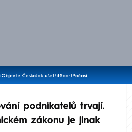
í
Objevte Česko
Jak ušetřit
Sport
Počasí
ání podnikatelů trvají.
ickém zákonu je jinak