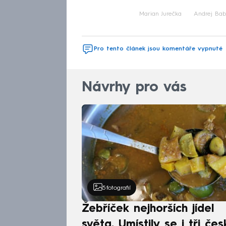
Marian Jurečka
Andrej Bab
Pro tento článek jsou komentáře vypnuté
Návrhy pro vás
5
fotografií
Žebříček nejhorších jídel
světa. Umístily se i tři čes