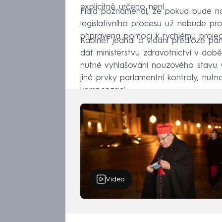
explicitně určeno není.
Fiala poznamenal, že pokud bude nale
legislativního procesu už nebude p
připravena pomoci k rychlému projed
Kabinet jednal o vládní předloze pa
dát ministerstvu zdravotnictví v dob
nutné vyhlašování nouzového stavu. 
jiné prvky parlamentní kontroly, nut
kompenzací.
Video