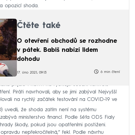
 a opozicí shoda.
Čtěte také
O otevření obchodů se rozhodne
v pátek. Babiš nabízí lidem
dohodu
6 min čtení
17. úno 2021, 09:13
lka přijalo i návrh na rychlejší soudní kontrolu
ení. Piráti navrhovali, aby se jimi zabýval Nejvyšší
lovali na rychlý začátek testování na COVID-19 ve
) uvedli, že shoda zatím není na systému
abývá ministerstvo financí. Podle šéfa ODS Fialy
áhrady škody, pokud jsou opatřeními postiženi.
 opravdu nepřekročitelná,“ řekl. Podle návrhu