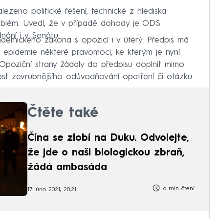
zeno politické řešení, technické z hlediska
roblém. Uvedl, že v případě dohody je ODS
nání i v Senátu.
ndemického zákona s opozicí i v úterý. Předpis má
ě epidemie některé pravomoci, ke kterým je nyní
Opoziční strany žádaly do předpisu doplnit mimo
nost zevrubnějšího odůvodňování opatření či otázku
Čtěte také
Čína se zlobí na Duku. Odvolejte,
že jde o naši biologickou zbraň,
žádá ambasáda
6 min čtení
17. úno 2021, 20:21