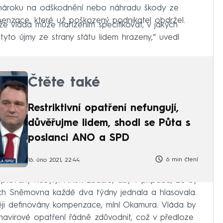
 nároku na odškodnění nebo náhradu škody ze
penzace, které už poškozený podnikatel obdržel.
e vláda může nařízením specifikovat, v jakých
yto újmy ze strany státu lidem hrazeny,“ uvedl
Čtěte také
Restriktivní opatření nefungují,
důvěřujme lidem, shodl se Půta s
poslanci ANO a SPD
6 min čtení
16. úno 2021, 22:44
ovány nebyly. Hnutí žádalo, aby v případě, že by
nich Sněmovna každé dva týdny jednala a hlasovala.
ěji definovány kompenzace, míní Okamura. Vláda by
navirové opatření řádně zdůvodnit, což v předloze