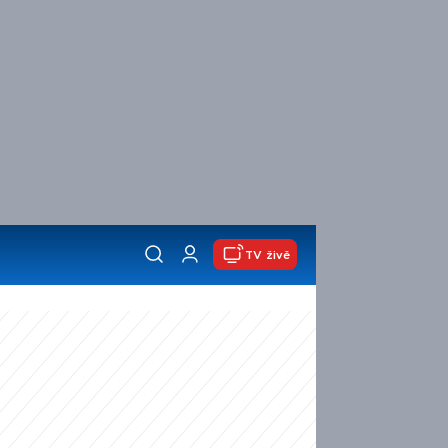
TV živě