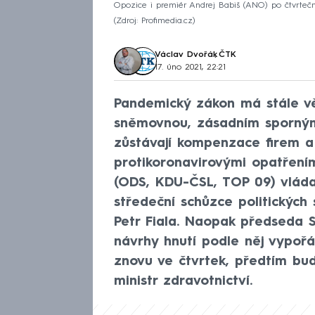
Opozice i premiér Andrej Babiš (ANO) po čtvrteč
Zdroj: Profimedia.cz
Václav Dvořák
,
ČTK
17. úno 2021, 22:21
Pandemický zákon má stále vě
sněmovnou, zásadním sporným
zůstávají kompenzace firem a
protikoronavirovými opatřením
(ODS, KDU-ČSL, TOP 09) vláda
středeční schůzce politickýc
Petr Fiala. Naopak předseda 
návrhy hnutí podle něj vypořá
znovu ve čtvrtek, předtím bu
ministr zdravotnictví.