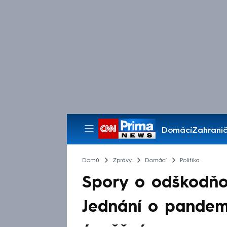
Domácí
Zahranič
Pořady
Domů
Zprávy
Domácí
Politika
Spory o odškodňov
Jednání o pandem