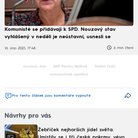
Komunisté se přidávají k SPD. Nouzový stav
vyhlášený v neděli je neústavní, usnesli se
6 min čtení
16. úno 2021, 17:48
nouzový stav
360⁰ Pavlíny Wolfové
Radim Fiala
koronavirová opatření
Pro tento článek jsou komentáře vypnuté
Návrhy pro vás
Žebříček nejhorších jídel světa.
Umístily se i tři české pokrmy, vévodí