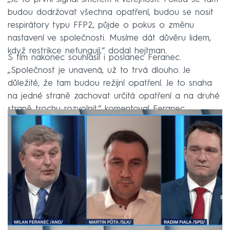
budou dodržovat všechna opatření, budou se nosit
respirátory typu FFP2, půjde o pokus o změnu
nastavení ve společnosti. Musíme dát důvěru lidem,
když restrikce nefungují,“ dodal hejtman.
S tím nakonec souhlasil i poslanec Feranec.
„Společnost je unavená, už to trvá dlouho. Je
důležité, že tam budou režijní opatření. Je to snaha
na jedné straně zachovat určitá opatření a na druhé
straně trochu rozvolnit,“ komentoval Feranec.