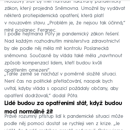
Nouzový stav by měl nahradit takzvaný pandemický
zákon, který projedná Sněmovna. Umožnil by vydávat
některá protiepidemická opatření, která platí
v nouzovém stavu. „Problém je, že nejsou tak účinná,“
mínil poslanec Feranec.
I podle hejtmana Půty je pandemický zákon řešení.
Nad každým rozhodnutím ministerstva zdravotnictví
by ale podle něj měla mít kontrolu Poslanecká
sněmovna. Současně by vláda také měla „navrhnout
způsob kompenzací lidem, kteří budou kvůli
opatřením omezeni“.
„Tahle země se nachází v poměrně složité situaci.
Není čas na politické přetlačování, naopak bych
uvítal, kdyby vláda s opozicí požádaly občany, aby
opatření dodržovali,“ dodal Půta.
Lidé budou za opatřeními stát, když budou
moci normálně žít
Právě rozumný přístup lidí k pandemické situaci může
podle něj pomoci dostat se rychleji ven z krize. „Je