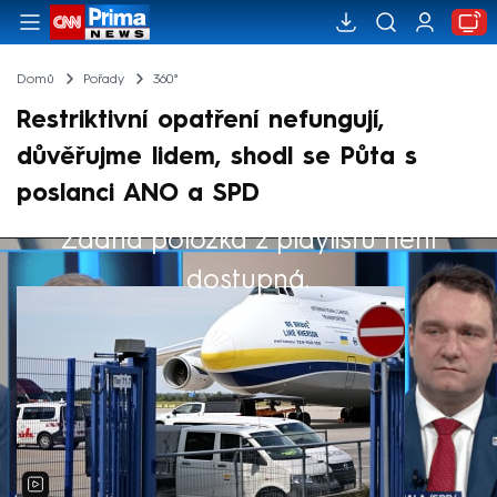
Domů
Pořady
360°
Restriktivní opatření nefungují,
důvěřujme lidem, shodl se Půta s
poslanci ANO a SPD
Žádná položka z playlistu není
Výběr redakce
dostupná.