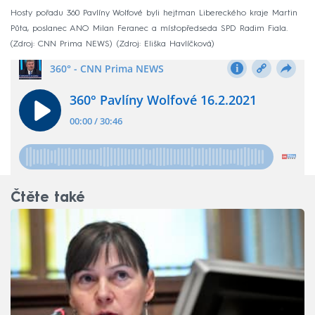
Hosty pořadu 360 Pavlíny Wolfové byli hejtman Libereckého kraje Martin
Půta, poslanec ANO Milan Feranec a místopředseda SPD Radim Fiala.
(Zdroj: CNN Prima NEWS)
Zdroj: Eliška Havlíčková
Čtěte také