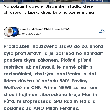
Na pokraji tragédie: Ukrajinské letadlo, které
P
ohrožoval v Lipsku dron, bylo naložené municí
e
Eliška Havlíčková
,
CNN Prima NEWS
16. úno 2021, 22:44
Prodloužení nouzového stavu do 28. února
bylo protiústavní a je potřeba ho nahradit
pandemickým zákonem. Plošné přísné
restrikce už nefungují, je nutné přijít s
racionálními, chytrými opatřeními a dát
lidem důvěru. V pořadu 360° Pavlíny
Wolfové na CNN Prima NEWS se na tom
shodli hejtman Libereckého kraje Martin
Půta, místopředseda SPD Radim Fiala a
poslanec za ANO Milan Feranec.