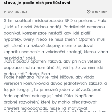
stavu, je podle nich protiústavní
6 min čtení
15. úno 2021, 09:41
S tím souhlasil i místopředseda SPD a poslanec Fiala.
„Lidé už nevidí žádnou naději. Podnikatelé nemohou
podnikat, kompenzace nestačí, aby lidé platili
hypotéky, úvěry. Něco se musí změnit. Opatření musí
být cílená na rizikové skupiny, musíme budovat
kapacitu nemocnic a vakcinační strategii, kterou vláda
nezvládla,“ sdělil.
„Když budou opatření taková, aby při nich většina
populace mohla normálně žít, věřím, že za nimi lidé
budou stát,“ dodal Fiala.
Podle hejtmana Půty je také klíčové, aby vláda
veřejnosti komunikovala důvod jednotlivých zákazů, a
to, jak fungují. „To je možná jeden z důvodů, proč
řada opatření nefunguje,“ mínil Půta. Například
drobné rozvolnění, které by mohlo představovat
otevření maloobchodů, může lidi motivovat.
„Je to první signál směrem k veřejnosti. Pokud se tam