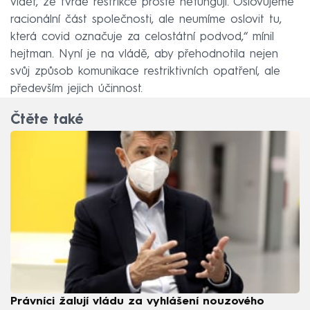
vidět, že tvrdé restrikce prostě nefungují. Oslovujeme
racionální část společnosti, ale neumíme oslovit tu,
která covid označuje za celostátní podvod,“ mínil
hejtman. Nyní je na vládě, aby přehodnotila nejen
svůj způsob komunikace restriktivních opatření, ale
především jejich účinnost.
Čtěte také
Právníci žalují vládu za vyhlášení nouzového