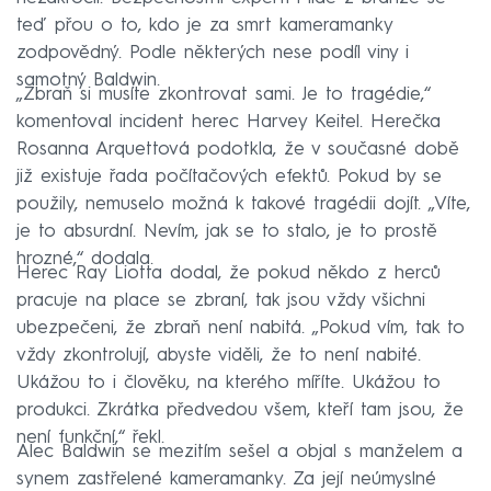
teď přou o to, kdo je za smrt kameramanky
zodpovědný. Podle některých nese podíl viny i
samotný Baldwin.
„Zbraň si musíte zkontrovat sami. Je to tragédie,“
komentoval incident herec Harvey Keitel. Herečka
Rosanna Arquettová podotkla, že v současné době
již existuje řada počítačových efektů. Pokud by se
použily, nemuselo možná k takové tragédii dojít. „Víte,
je to absurdní. Nevím, jak se to stalo, je to prostě
hrozné,“ dodala.
Herec Ray Liotta dodal, že pokud někdo z herců
pracuje na place se zbraní, tak jsou vždy všichni
ubezpečeni, že zbraň není nabitá. „Pokud vím, tak to
vždy zkontrolují, abyste viděli, že to není nabité.
Ukážou to i člověku, na kterého míříte. Ukážou to
produkci. Zkrátka předvedou všem, kteří tam jsou, že
není funkční,“ řekl.
Alec Baldwin se mezitím sešel a objal s manželem a
synem zastřelené kameramanky. Za její neúmyslné