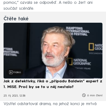
pomoc,“ ozvala se odpověď. A nešlo o žert ani
součást scénáře.
Čtěte také
Video
Jak z detektivky, říká o „případu Baldwin“ expert z
1. MISE. Proč by se to u něj nestalo?
6 min čtení
25. říj 2021, 12:38
Výstřel odstartoval drama, na jehož konci je mrtvá