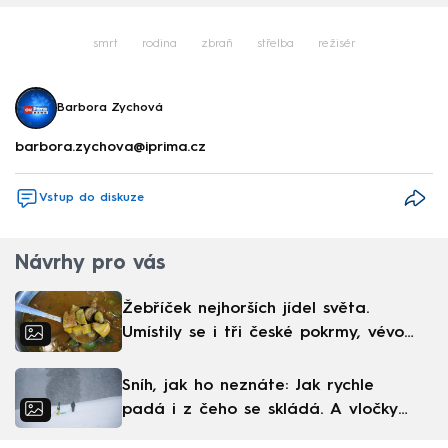
smrt
rodina
zbraň
střelba
režisér
Barbora Zychová
barbora.zychova@iprima.cz
Vstup do diskuze
Návrhy pro vás
Žebříček nejhorších jídel světa.
Umístily se i tři české pokrmy, vévodí
skandinávská kuchyně
Sníh, jak ho neznáte: Jak rychle
padá i z čeho se skládá. A vločky
nejsou bílé