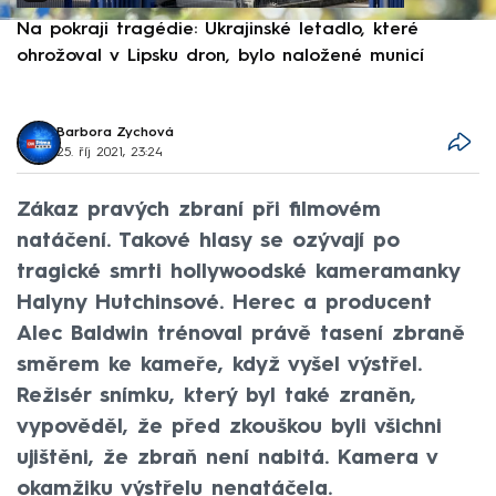
Na pokraji tragédie: Ukrajinské letadlo, které
P
ohrožoval v Lipsku dron, bylo naložené municí
e
Barbora Zychová
25. říj 2021, 23:24
Zákaz pravých zbraní při filmovém
natáčení. Takové hlasy se ozývají po
tragické smrti hollywoodské kameramanky
Halyny Hutchinsové. Herec a producent
Alec Baldwin trénoval právě tasení zbraně
směrem ke kameře, když vyšel výstřel.
Režisér snímku, který byl také zraněn,
vypověděl, že před zkouškou byli všichni
ujištěni, že zbraň není nabitá. Kamera v
okamžiku výstřelu nenatáčela.