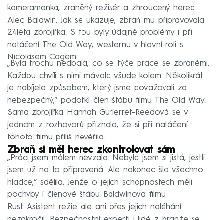
kameramanka, zraněný režisér a zhroucený herec
Alec Baldwin. Jak se ukazuje, zbraň mu připravovala
24letá zbrojířka. S tou byly údajně problémy i při
natáčení The Old Way, westernu v hlavní roli s
Nicolasem Cagem.
„Byla trochu nedbalá, co se týče práce se zbraněmi.
Každou chvíli s nimi mávala všude kolem. Několikrát
je nabíjela způsobem, který jsme považovali za
nebezpečný,“ podotkl člen štábu filmu The Old Way.
Sama zbrojířka Hannah Gurierret-Reedová se v
jednom z rozhovorů přiznala, že si při natáčení
tohoto filmu příliš nevěřila.
Zbraň si měl herec zkontrolovat sám
„Práci jsem málem nevzala. Nebyla jsem si jistá, jestli
jsem už na to připravená. Ale nakonec šlo všechno
hladce,“ sdělila. Jenže o jejích schopnostech měli
pochyby i členové štábu Baldwinova filmu
Rust. Asistent režie ale ani přes jejich naléhání
nezakročil. Bezpečnostní experti i lidé z branže se