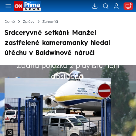
Domů
Zprávy
Zahraničí
Srdceryvné setkání: Manžel
zastřelené kameramanky hledal
útěchu v Baldwinově náruči
Žádná položka z playlistu není
Výběr redakce
dostupná.