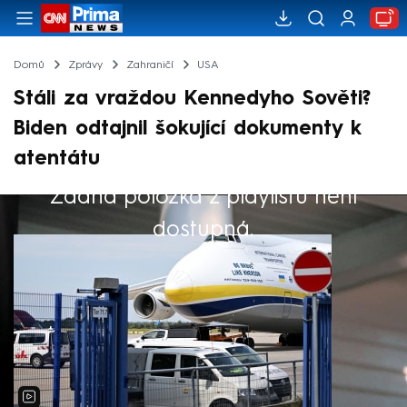
Domů
Zprávy
Zahraničí
USA
Stáli za vraždou Kennedyho Sověti?
Biden odtajnil šokující dokumenty k
atentátu
Žádná položka z playlistu není
Výběr redakce
dostupná.