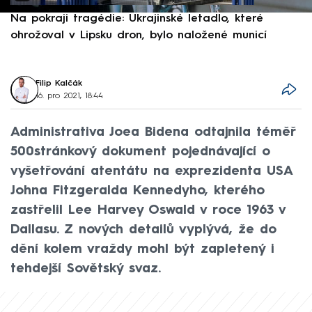
Na pokraji tragédie: Ukrajinské letadlo, které
P
ohrožoval v Lipsku dron, bylo naložené municí
e
Filip Kalčák
16. pro 2021, 18:44
Administrativa Joea Bidena odtajnila téměř
500stránkový dokument pojednávající o
vyšetřování atentátu na exprezidenta USA
Johna Fitzgeralda Kennedyho, kterého
zastřelil Lee Harvey Oswald v roce 1963 v
Dallasu. Z nových detailů vyplývá, že do
dění kolem vraždy mohl být zapletený i
tehdejší Sovětský svaz.