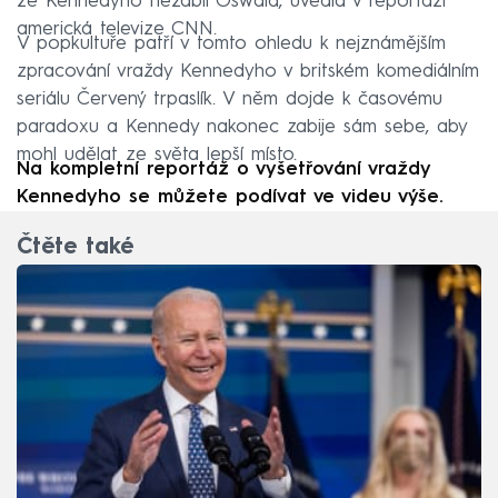
že Kennedyho nezabil Oswald, uvedla v reportáži
americká televize CNN.
V popkultuře patří v tomto ohledu k nejznámějším
zpracování vraždy Kennedyho v britském komediálním
seriálu Červený trpaslík. V něm dojde k časovému
paradoxu a Kennedy nakonec zabije sám sebe, aby
mohl udělat ze světa lepší místo.
Na kompletní reportáž o vyšetřování vraždy
Kennedyho se můžete podívat ve videu výše.
Čtěte také