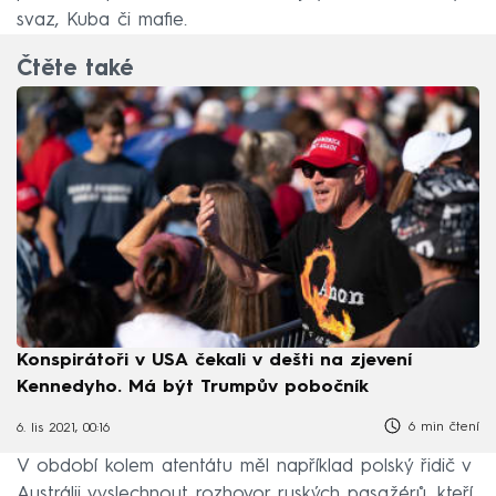
svaz, Kuba či mafie.
Čtěte také
Konspirátoři v USA čekali v dešti na zjevení
Kennedyho. Má být Trumpův pobočník
6 min čtení
6. lis 2021, 00:16
V období kolem atentátu měl například polský řidič v
Austrálii vyslechnout rozhovor ruských pasažérů, kteří