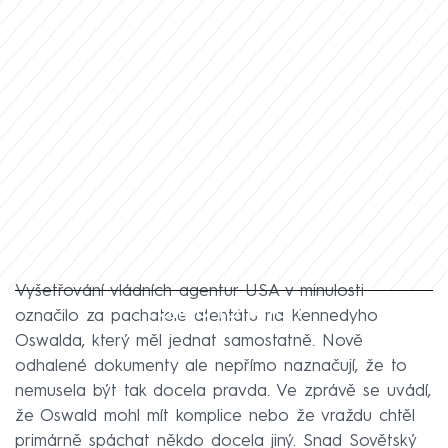
Vyšetřování vládních agentur USA v minulosti
Failed to fetch
označilo za pachatele atentátu na Kennedyho
Oswalda, který měl jednat samostatně. Nově
odhalené dokumenty ale nepřímo naznačují, že to
nemusela být tak docela pravda. Ve zprávě se uvádí,
že Oswald mohl mít komplice nebo že vraždu chtěl
primárně spáchat někdo docela jiný. Snad Sovětský