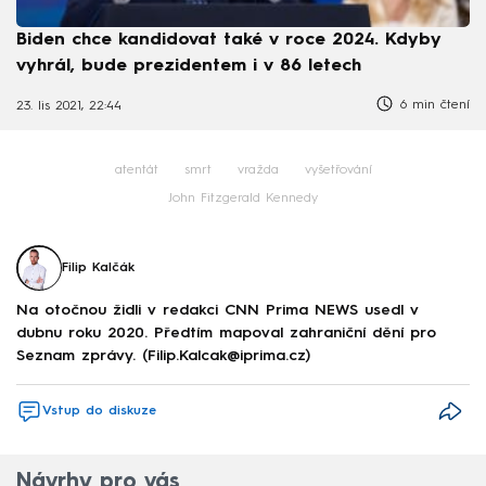
Biden chce kandidovat také v roce 2024. Kdyby
vyhrál, bude prezidentem i v 86 letech
6 min čtení
23. lis 2021, 22:44
atentát
smrt
vražda
vyšetřování
John Fitzgerald Kennedy
Filip Kalčák
Na otočnou židli v redakci CNN Prima NEWS usedl v
dubnu roku 2020. Předtím mapoval zahraniční dění pro
Seznam zprávy. (Filip.Kalcak@iprima.cz)
Vstup do diskuze
Návrhy pro vás