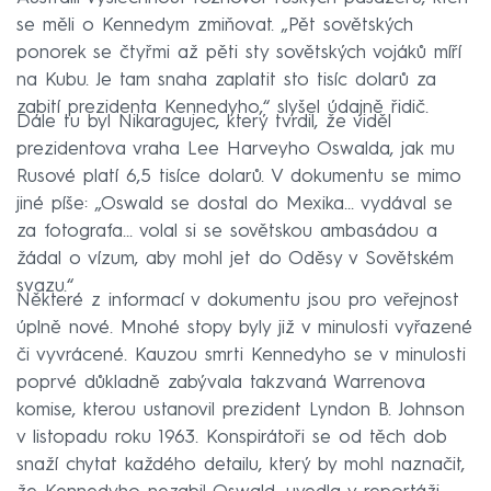
se měli o Kennedym zmiňovat. „Pět sovětských
ponorek se čtyřmi až pěti sty sovětských vojáků míří
na Kubu. Je tam snaha zaplatit sto tisíc dolarů za
zabití prezidenta Kennedyho,“ slyšel údajně řidič.
Dále tu byl Nikaragujec, který tvrdil, že viděl
prezidentova vraha Lee Harveyho Oswalda, jak mu
Rusové platí 6,5 tisíce dolarů. V dokumentu se mimo
jiné píše: „Oswald se dostal do Mexika… vydával se
za fotografa… volal si se sovětskou ambasádou a
žádal o vízum, aby mohl jet do Oděsy v Sovětském
svazu.“
Některé z informací v dokumentu jsou pro veřejnost
úplně nové. Mnohé stopy byly již v minulosti vyřazené
či vyvrácené. Kauzou smrti Kennedyho se v minulosti
poprvé důkladně zabývala takzvaná Warrenova
komise, kterou ustanovil prezident Lyndon B. Johnson
v listopadu roku 1963. Konspirátoři se od těch dob
snaží chytat každého detailu, který by mohl naznačit,