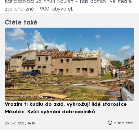
Kandidovala za hnutí Kouřim – náš domov. Ve městě
žije přibližně 1 900 obyvatel.
Čtěte také
Vrazím ti kudlu do zad, vyhrožují lidé starostce
Mikulčic. Kvůli vyhnání dobrovolníků
6 min čtení
28. čvc 2021, 14:18