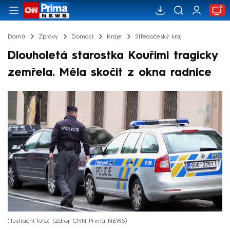
Domů
Zprávy
Domácí
Kraje
Středočeský kraj
Dlouholetá starostka Kouřimi tragicky
zemřela. Měla skočit z okna radnice
(Ilustrační foto)
Zdroj: CNN Prima NEWS