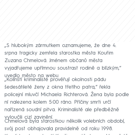
„S hlubokým zármutkem oznamujeme, že dne 4.
srpna tragicky zemřela starostka města Kouřim
Zuzana Chmelová. Jménem občanů města
vyjadřujeme upřímnou soustrast rodině a blízkým,“
uvedlo město na webu.
„Kolínští kriminalisté prověřují okolnosti pádu
šedesátileté ženy z okna třetího patra,“ řekla
policejní mluvčí Michaela Richterová. Žena byla podle
ní nalezena kolem 5:00 ráno. Příčiny smrti určí
nařízená soudní pitva. Kriminalisté ale předběžně
vyloučili cizí zavinění.
Chmelová byla starostkou několik volebních období,
svůj post obhajovala pravidelně od roku 1998.