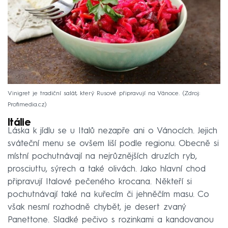
Vinigret je tradiční salát, který Rusové připravují na Vánoce.
Zdroj:
Profimedia.cz
Itálie
Láska k jídlu se u Italů nezapře ani o Vánocích. Jejich
sváteční menu se ovšem liší podle regionu. Obecně si
místní pochutnávají na nejrůznějších druzích ryb,
prosciuttu, sýrech a také olivách. Jako hlavní chod
připravují Italové pečeného krocana. Někteří si
pochutnávají také na kuřecím či jehněčím masu. Co
však nesmí rozhodně chybět, je desert zvaný
Panettone. Sladké pečivo s rozinkami a kandovanou