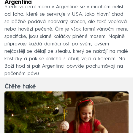
Argentina
Štědrovečerní menu v Argentině se v mnohém neliší
od toho, které se servíruje v USA. Jako hlavní chod
se běžně podává nadívaný krocan, ale také vepřová
nebo hovězí pečeně. Čím je však tamní vánoční menu
specifické, jsou slané koláčky plněné masem. Náplně
připravuje každá domácnost po svém, ovšem
nejčastěji se dělají ze steaku, který se nakrájí na malé
kostičky a pak se smíchá s cibulí, vejci a kořením. Na
Boží hod si pak Argentinci obvykle pochutnávají na
pečeném pávu.
Čtěte také