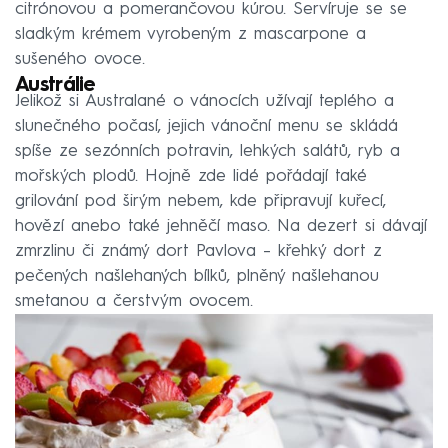
citrónovou a pomerančovou kúrou. Servíruje se se
sladkým krémem vyrobeným z mascarpone a
sušeného ovoce.
Austrálie
Jelikož si Australané o vánocích užívají teplého a
slunečného počasí, jejich vánoční menu se skládá
spíše ze sezónních potravin, lehkých salátů, ryb a
mořských plodů. Hojně zde lidé pořádají také
grilování pod širým nebem, kde připravují kuřecí,
hovězí anebo také jehněčí maso. Na dezert si dávají
zmrzlinu či známý dort Pavlova – křehký dort z
pečených našlehaných bílků, plněný našlehanou
smetanou a čerstvým ovocem.