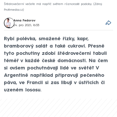
Štědrovečerní večeře má napříč světem různorodé podoby.
Zdroj:
Profimedia.cz
Anna Fedorov
24. pro 2021, 16:33
Rybí polévka, smažené řízky, kapr,
bramborový salát a také cukroví. Přesně
tyto pochutiny zdobí štědrovečerní tabuli
téměř v každé české domácnosti. Na čem
si ovšem pochutnávají lidé ve světě? V
Argentině například připravují pečeného
páva, ve Francii si zas libují v ústřicích či
uzeném lososu.