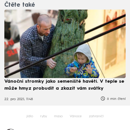
Čtěte také
Vánoční stromky jako semeniště havěti. V teple se
může hmyz probudit a zkazit vám svátky
6 min čtení
22. pro 2021, 11:48
jídlo
ryby
maso
Vánoce
zahraničí