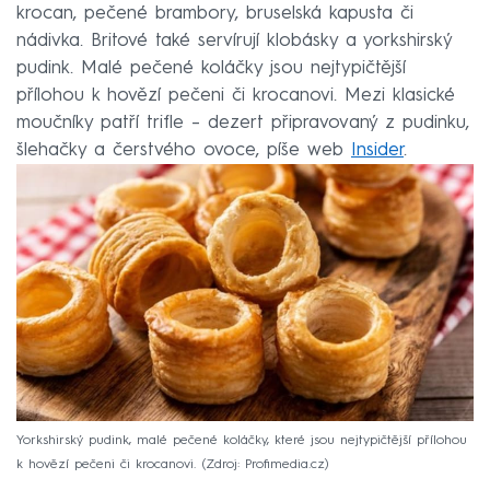
krocan, pečené brambory, bruselská kapusta či
nádivka. Britové také servírují klobásky a yorkshirský
pudink. Malé pečené koláčky jsou nejtypičtější
přílohou k hovězí pečeni či krocanovi. Mezi klasické
moučníky patří trifle – dezert připravovaný z pudinku,
šlehačky a čerstvého ovoce, píše web
Insider
.
Yorkshirský pudink, malé pečené koláčky, které jsou nejtypičtější přílohou
k hovězí pečeni či krocanovi.
Zdroj: Profimedia.cz