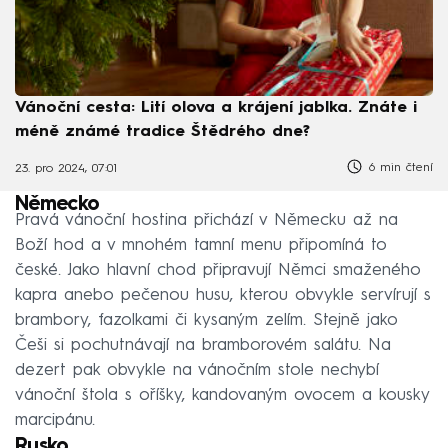
Vánoční cesta: Lití olova a krájení jablka. Znáte i
méně známé tradice Štědrého dne?
6 min čtení
23. pro 2024, 07:01
Německo
Pravá vánoční hostina přichází v Německu až na
Boží hod a v mnohém tamní menu připomíná to
české. Jako hlavní chod připravují Němci smaženého
kapra anebo pečenou husu, kterou obvykle servírují s
brambory, fazolkami či kysaným zelím. Stejně jako
Češi si pochutnávají na bramborovém salátu. Na
dezert pak obvykle na vánočním stole nechybí
vánoční štola s oříšky, kandovaným ovocem a kousky
marcipánu.
Rusko