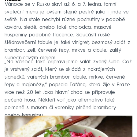
Vánoce se v Rusku slaví až 6. a 7. ledna, tamní
sváteční menu je ovšem stejně pestré jako i jinde ve
světě. Na stole nechybí různé pochutiny v podobě
kaviáru, sledě, anebo také cholodca, masové
huspeniny podobné tlačence. Součástí ruské
štědrovečerní tabule je také vinigret, bezmasý salát z
brambor, zelí, červené řepy, mrkve a cibule, zalitý
slunečnicovým olejem.
„Na Vánoce také připravujeme salát zvaný šuba. Což
je vrstvený salát, který se skládá z nakrájených
slanečků, vařených brambor, cibule, mrkve, červené
řepy a majonézy,“ popsala Taťána, která žije v Praze
více než 20 let. Jako hlavní chod se připravuje
pečená husa. Někteří volí jako alternativu také
pelmeně s masem či vareniky plněné brambory
anebo kapustou.