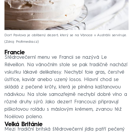
Dort Pavlova je oblíbený dezert, který se na Vánoce v Austrálii servíruje.
Zdroj: Profimedia.cz
Francie
Štědrovečerní menu ve Francii se nazývá Le
Réveillon. Na vánočním stole se pak tradičně nachází
vskutku lákavé delikatesy. Nechybí foie gras, čerstvé
ústřice, kaviár anebo uzený losos. Hlavní chod se
skládá z pečené krůty, která je plněna kaštanovou
nádivkou. Na stole samozřejmě nechybí dobré víno a
různé druhy sýrů. Jako dezert Francouzi připravují
piškotovou roládu s máslovým krémem, zvanou též
Noëlovo poleno.
Velká Británie
Mezi tradiční britská štědrovečerní jídla patří pečený