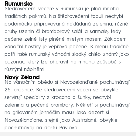
Rumunsko
Štědrovečerní večeře v Rumunsku je plná mnoha
tradičních pokrmů. Na štědrovečerní tabuli nechybí
podomácku připravovaná nakládaná zelenina, různé
druhy uzenin či bramborový salát a sarmale, tedy
pečené zelné listy plněné mletým masem. Základem
vánoční hostiny je vepřová pečeně. K menu tradičně
patří také rumunský vánoční sladký chléb známý jako
cozonac, který lze připravit na mnoho způsobů s
různými náplněmi.
Nový Zéland
Na vánočním obědu si Novozélanďané pochutnávají
25. prosince. Ke štědrovečerní večeři se obvykle
servírují speciality z krocana a šunky, nechybí
zelenina a pečené brambory. Někteří si pochutnávají
na grilovaném jehněčím masu. Jako dezert si
Novozélanďané, stejně jako Australané, obvykle
pochutnávají na dortu Pavlova.