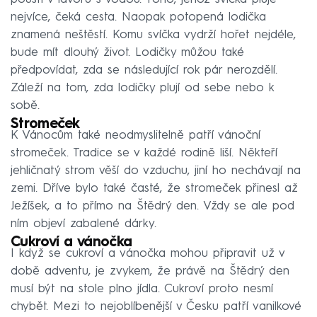
nejvíce, čeká cesta. Naopak potopená lodička
znamená neštěstí. Komu svíčka vydrží hořet nejdéle,
bude mít dlouhý život. Lodičky můžou také
předpovídat, zda se následující rok pár nerozdělí.
Záleží na tom, zda lodičky plují od sebe nebo k
sobě.
Stromeček
K Vánocům také neodmyslitelně patří vánoční
stromeček. Tradice se v každé rodině liší. Někteří
jehličnatý strom věší do vzduchu, jiní ho nechávají na
zemi. Dříve bylo také časté, že stromeček přinesl až
Ježíšek, a to přímo na Štědrý den. Vždy se ale pod
ním objeví zabalené dárky.
Cukroví a vánočka
I když se cukroví a vánočka mohou připravit už v
době adventu, je zvykem, že právě na Štědrý den
musí být na stole plno jídla. Cukroví proto nesmí
chybět. Mezi to nejoblíbenější v Česku patří vanilkové