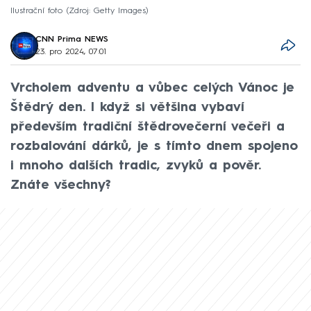
Ilustrační foto
Zdroj: Getty Images
CNN Prima NEWS
23. pro 2024, 07:01
Vrcholem adventu a vůbec celých Vánoc je
Štědrý den. I když si většina vybaví
především tradiční štědrovečerní večeři a
rozbalování dárků, je s tímto dnem spojeno
i mnoho dalších tradic, zvyků a pověr.
Znáte všechny?