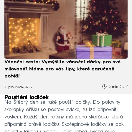
Vánoční cesta: Vymýšlíte vánoční dárky pro své
milované? Máme pro vás tipy, které zaručeně
potěší
6 min čtení
7. pro 2024, 07:17
Pouštění lodiček
Na Štědrý den se také pouští lodičky. Do poloviny
skořápky oříšku se postaví svíčka, tu lze připevnit
voskem. Každý člen rodiny má jednu skořápku, která
připomíná právě lodičku. Skořepinové lodičky se pak
pouští v lavoru s vodou. Toho, jehož svíčka pluje