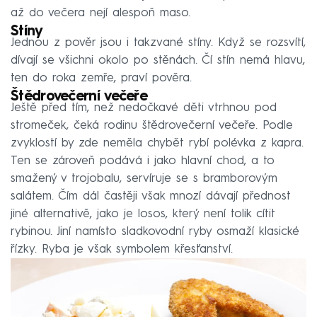
až do večera nejí alespoň maso.
Stíny
Jednou z pověr jsou i takzvané stíny. Když se rozsvítí,
dívají se všichni okolo po stěnách. Čí stín nemá hlavu,
ten do roka zemře, praví pověra.
Štědrovečerní večeře
Ještě před tím, než nedočkavé děti vtrhnou pod
stromeček, čeká rodinu štědrovečerní večeře. Podle
zvyklostí by zde neměla chybět rybí polévka z kapra.
Ten se zároveň podává i jako hlavní chod, a to
smažený v trojobalu, servíruje se s bramborovým
salátem. Čím dál častěji však mnozí dávají přednost
jiné alternativě, jako je losos, který není tolik cítit
rybinou. Jiní namísto sladkovodní ryby osmaží klasické
řízky. Ryba je však symbolem křesťanství.