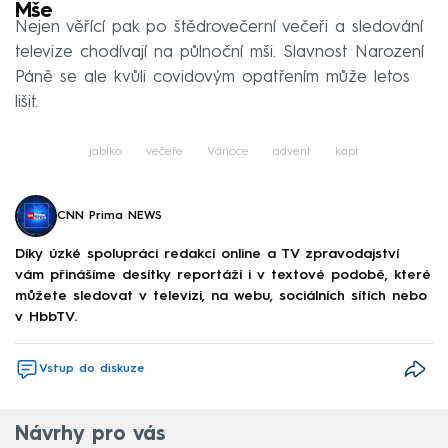
Mše
Nejen věřící pak po štědrovečerní večeři a sledování
televize chodívají na půlnoční mši. Slavnost Narození
Páně se ale kvůli covidovým opatřením může letos
lišit.
jablko
večeře
Vánoce
advent
kapr
CNN Prima NEWS
Díky úzké spolupráci redakcí online a TV zpravodajství
vám přinášíme desítky reportáží i v textové podobě, které
můžete sledovat v televizi, na webu, sociálních sítích nebo
v HbbTV.
Vstup do diskuze
Návrhy pro vás