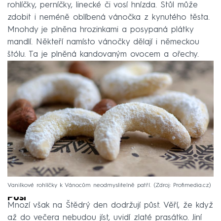
rohlíčky, perníčky, linecké či vosí hnízda. Stůl může
zdobit i neméně oblíbená vánočka z kynutého těsta.
Mnohdy je plněna hrozinkami a posypaná plátky
mandlí. Někteří namísto vánočky dělají i německou
štólu. Ta je plněná kandovaným ovocem a ořechy.
Vanilkové rohlíčky k Vánocům neodmyslitelně patří.
Zdroj: Profimedia.cz
Půst
Mnozí však na Štědrý den dodržují půst. Věří, že když
až do večera nebudou jíst, uvidí zlaté prasátko. Jiní