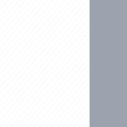
ideo
kat migranty do Česka? Sami by odešli, tvrdí exp
ické sebevraždě