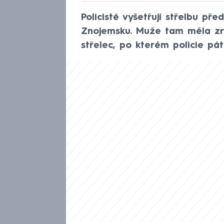
Policisté vyšetřují střelbu p
Znojemsku. Muže tam měla zra
střelec, po kterém policie pát