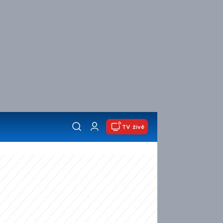
TV živě