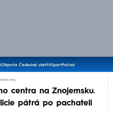
í
Objevte Česko
Jak ušetřit
Sport
Počasí
ravský kraj
ho centra na Znojemsku.
icie pátrá po pachateli