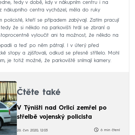
dne, tedy v době, kdy v nákupním centru i na
ý z nákupního centra vycházel, měla do ruky
 policisté, kteří se případem zabývají. Zatím pracují
 tedy že si někdo na parkovišti hrál se zbraní a
 stoprocentně vyloučit ani ta možnost, že někdo na
padli a teď po něm pátrají. I v úterý před
ké stopy a zjišťovali, odkud se přesně střílelo. Mohl
, je totiž možné, že parkoviště snímají kamery.
Čtěte také
V Týništi nad Orlicí zemřel po
střelbě vojenský policista
6 min čtení
26. čvn 2020, 12:03