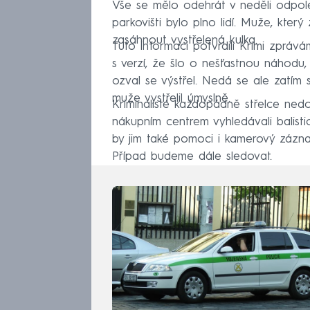
Vše se mělo odehrát v neděli odpole
parkovišti bylo plno lidí. Muže, kter
zasáhnout vystřelená kulka.
Tuto informaci potvrdili Krimi zprávám
s verzí, že šlo o nešťastnou náhodu,
ozval se výstřel. Nedá se ale zatím
muže vystřelil úmyslně.
Kriminalisté každopádně střelce nedo
nákupním centrem vyhledávali balistic
by jim také pomoci i kamerový záznam
Případ budeme dále sledovat.