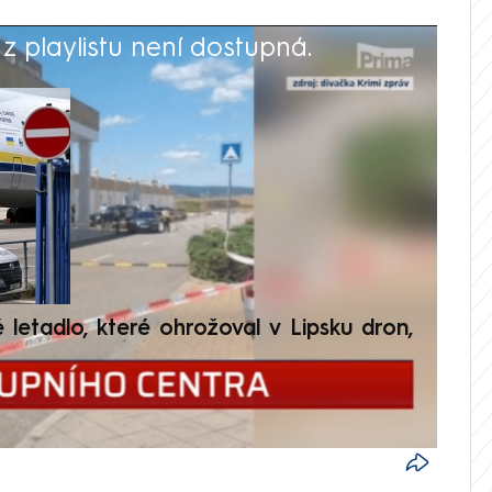
 playlistu není dostupná.
V
é letadlo, které ohrožoval v Lipsku dron,
Přilá
polit