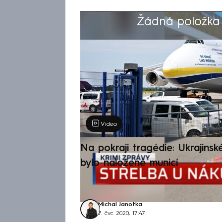
Žádná položka z
Výběr redakce
Video
Na pokraji tragédie: Ukrajinsk
bylo naložené municí
Michal Janotka
7. čvc 2020, 17:47