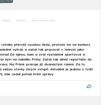
střelba
Znojmo
Jihomoravský kraj
ročníku přerušil vysokou školu, protože šel na konkurz
ásledně vyhrál, a začal tak pracovat v televizi jako
 pořad Za lajnou, kam si zval významné sportovce a
evizi kývl na nabídku Primy. Začal tak dělat reportáže do
Moravy. Na Primě pracuje již dvanáctým rokem. Za tu
a sebou stovky živých vstupů. Aktuálně je jednou z tváří
, kde uvádí pořad Krimi zprávy.