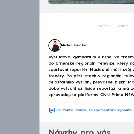
zranění
policie
Michal Janotka
Vystudoval gymnázium v Brně. Ve třetím 
do brněnské regionální televize, který n
sportovní reportér. Následně měl i svůj
trenéry. Po pěti letech v regionální tel
celostátního vysílání, převážně z jižní 
dobu vytvořil už tisíce reportáží a má z
zpravodajské platformy CNN Prima NEWS
Pro tento článek jsou komentáře vypnuté
Návrhy pro vás