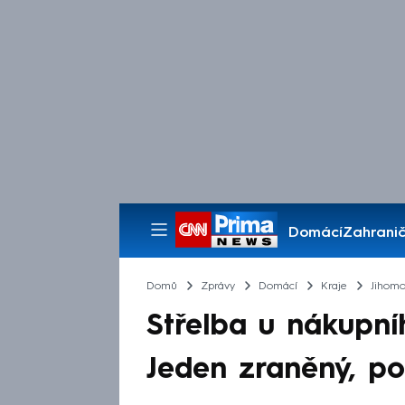
Domácí
Zahranič
Pořady
Domů
Zprávy
Domácí
Kraje
Jihomo
Střelba u nákupní
Jeden zraněný, pol