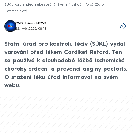
SÚKL varuje před nebezpečný lékem. (Ilustrační foto)
Zdroj:
Profimedia.cz
CNN Prima NEWS
22. kvě 2025, 08:48
Státní úřad pro kontrolu léčiv (SÚKL) vydal
varování před lékem Cardiket Retard. Ten
se používá k dlouhodobé léčbě ischemické
choroby srdeční a prevenci anginy pectoris.
O stažení léku úřad informoval na svém
webu.