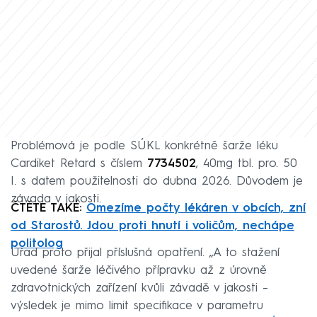
Problémová je podle SÚKL konkrétně šarže léku
Cardiket Retard s číslem
7734502
, 40mg tbl. pro. 50
I. s datem použitelnosti do dubna 2026. Důvodem je
závada v jakosti.
ČTĚTE TAKÉ:
Omezíme počty lékáren v obcích, zní
od Starostů. Jdou proti hnutí i voličům, nechápe
politolog
Úřad proto přijal příslušná opatření. „A to stažení
uvedené šarže léčivého přípravku až z úrovně
zdravotnických zařízení kvůli závadě v jakosti –
výsledek je mimo limit specifikace v parametru