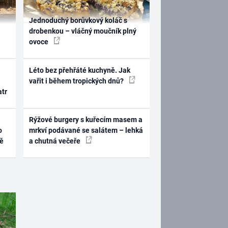
Jednoduchý borůvkový koláč s
drobenkou – vláčný moučník plný
ovoce
Léto bez přehřáté kuchyně. Jak
vařit i během tropických dnů?
atr
Rýžové burgery s kuřecím masem a
o
mrkví podávané se salátem – lehká
ně
a chutná večeře