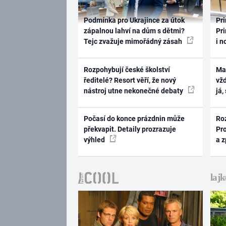
Podmínka pro Ukrajince za útok
Pri
zápalnou lahví na dům s dětmi?
Pri
Tejc zvažuje mimořádný zásah
i n
Rozpohybují české školství
Ma
ředitelé? Resort věří, že nový
vž
nástroj utne nekonečné debaty
já,
Počasí do konce prázdnin může
Ro
překvapit. Detaily prozrazuje
Pr
výhled
a 