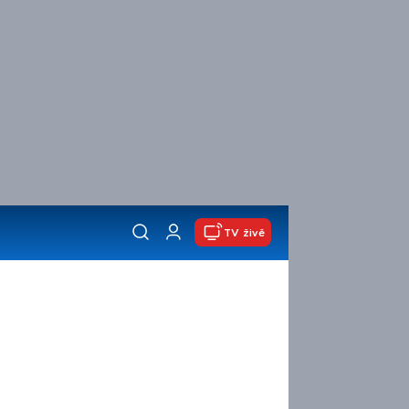
TV živě