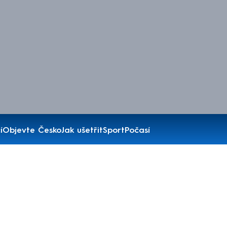
í
Objevte Česko
Jak ušetřit
Sport
Počasí