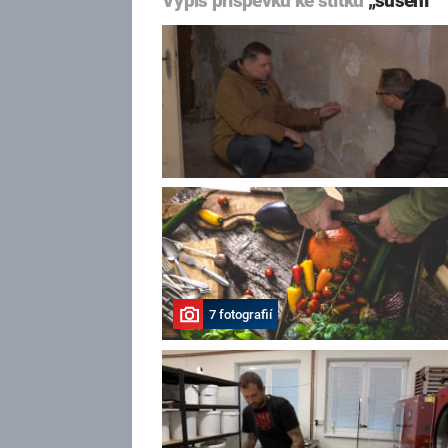
Výpis příspěvků ke štítku
„sušení“
7 fotografií