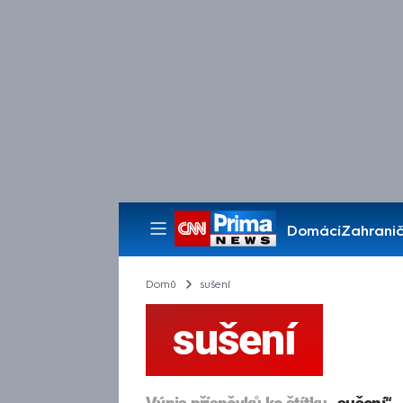
Domácí
Zahranič
Pořady
Domů
sušení
sušení