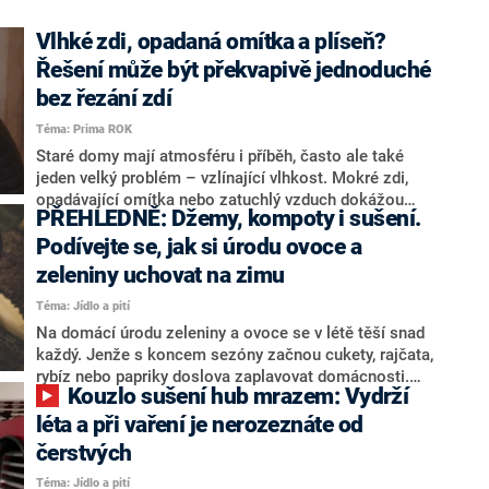
Vlhké zdi, opadaná omítka a plíseň?
Řešení může být překvapivě jednoduché
bez řezání zdí
Téma: Prima ROK
Staré domy mají atmosféru i příběh, často ale také
jeden velký problém – vzlínající vlhkost. Mokré zdi,
opadávající omítka nebo zatuchlý vzduch dokážou
PŘEHLEDNĚ: Džemy, kompoty i sušení.
proměnit vysněné bydlení v nekončící boj. Moderní
technologie dnes ale slibují řešení bez bourání a
Podívejte se, jak si úrodu ovoce a
řezání zdí. Jak funguje systém, který má vodu vracet
zeleniny uchovat na zimu
zpět do země, a proč mu začínají věřit i majitelé
Téma: Jídlo a pití
historických objektů?
Na domácí úrodu zeleniny a ovoce se v létě těší snad
každý. Jenže s koncem sezóny začnou cukety, rajčata,
rybíz nebo papriky doslova zaplavovat domácnosti.
Kouzlo sušení hub mrazem: Vydrží
Mnozí nevědí, co s nimi, a snaží se je rozdat známým.
Bohatou zásobu však není nutno spotřebovat hned.
léta a při vaření je nerozeznáte od
Redakce CNN Prima NEWS připravila tipy, jak zeleninu
čerstvých
uchovat i pro zimní měsíce.
Téma: Jídlo a pití