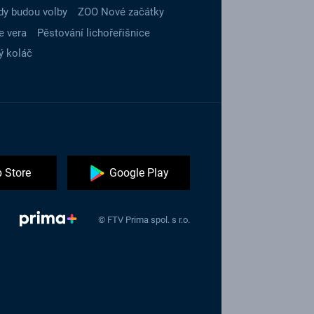
dy budou volby
ZOO Nové začátky
e vera
Pěstování lichořeřišnice
ý koláč
 Store
Google Play
© FTV Prima spol. s r.o.