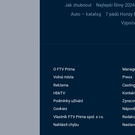
Jak zhubnout
Nejlepší filmy 2024
Auto – katalog
7 pádů Honzy 
Výpoče
O FTV Prima
Manag
Volná místa
Press
Reklama
Casting
HbbTV
Kontak
Podmínky užívání
Zpraco
Cookies
Nápov
Vlastník FTV Prima spol. s r.o.
Redak
Nahlásit chybu
Nastav