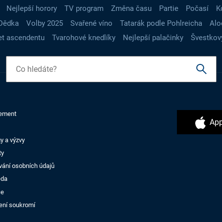
Nejlepší horory
TV program
Změna času
Partie
Počasí
K
Dědka
Volby 2025
Svařené víno
Tatarák podle Pohlreicha
Alo
t ascendentu
Tvarohové knedlíky
Nejlepší palačinky
Švestkov
ement
App
y a výzvy
ty
vání osobních údajů
ěda
ce
ení soukromí