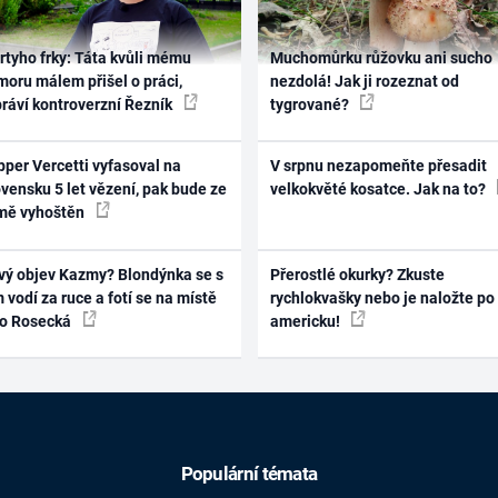
rtyho frky: Táta kvůli mému
Muchomůrku růžovku ani sucho
oru málem přišel o práci,
nezdolá! Jak ji rozeznat od
práví kontroverzní Řezník
tygrované?
per Vercetti vyfasoval na
V srpnu nezapomeňte přesadit
vensku 5 let vězení, pak bude ze
velkokvěté kosatce. Jak na to?
mě vyhoštěn
vý objev Kazmy? Blondýnka se s
Přerostlé okurky? Zkuste
 vodí za ruce a fotí se na místě
rychlokvašky nebo je naložte po
ko Rosecká
americku!
Populární témata