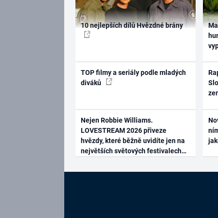
10 nejlepších dílů Hvězdné brány
Ma
hum
vy
TOP filmy a seriály podle mladých
Rap
diváků
Slo
ze
Nejen Robbie Williams.
No
LOVESTREAM 2026 přiveze
ním
hvězdy, které běžně uvidíte jen na
ja
největších světových festivalech