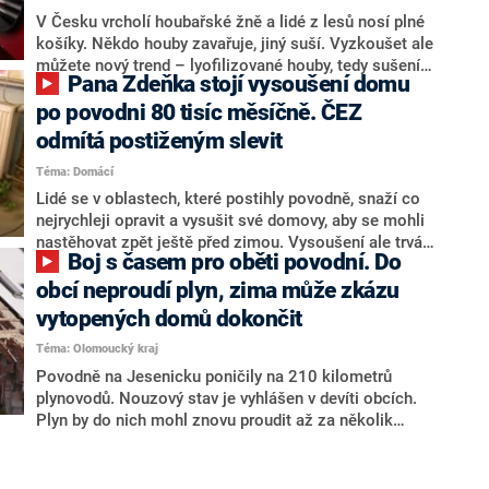
V Česku vrcholí houbařské žně a lidé z lesů nosí plné
košíky. Někdo houby zavařuje, jiný suší. Vyzkoušet ale
můžete nový trend – lyofilizované houby, tedy sušení
Pana Zdeňka stojí vysoušení domu
hub mrazem. Houby si zachovají svou barvu, chuť a
hlavně obsah vitamínů. Navíc vydrží i několik let.
po povodni 80 tisíc měsíčně. ČEZ
odmítá postiženým slevit
Téma: Domácí
Lidé se v oblastech, které postihly povodně, snaží co
nejrychleji opravit a vysušit své domovy, aby se mohli
nastěhovat zpět ještě před zimou. Vysoušení ale trvá
Boj s časem pro oběti povodní. Do
dlouho a je nákladné. Někteří majitelé domů se proto
pokusili požádat o úlevy od dodavatelů elektřiny.
obcí neproudí plyn, zima může zkázu
Například firma ČEZ ale tvrdí, že jim vyhovět nemůže.
vytopených domů dokončit
Téma: Olomoucký kraj
Povodně na Jesenicku poničily na 210 kilometrů
plynovodů. Nouzový stav je vyhlášen v devíti obcích.
Plyn by do nich mohl znovu proudit až za několik
týdnů. Jenže lidé potřebují teplo, aby mohli vysoušet
své domy.