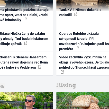
ma představila podzim: startuje
Tank KV-1 Němce dokonale
ma sport, vrací se Polabí, Zrádci
zaskočil
ové kriminálky
thiase Hložka ženy do vztahu
Operace Entebbe ukázala
dy uhnaly: Teď budu iniciátorem
schopnosti Izraele. Při
 slibuje zpěvák
osvobozování rukojmích padl br
premiéra
zloučení s Glenem Hansardem:
Video zachytilo výzkumníka na
outěná rakev, dojemná řeč Bona
okraji lávového jezera. Je to jak
zpěv Irglové s Vedderem
pohled do Slunce, hlásil vzruše