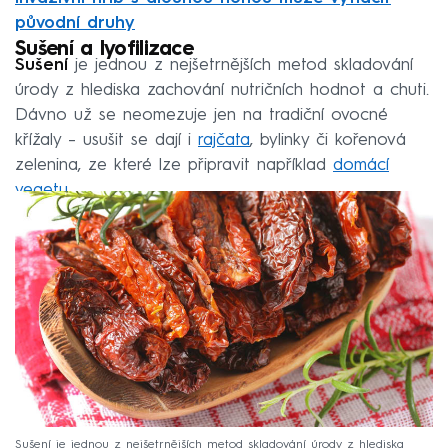
původní druhy
Sušení a lyofilizace
Sušení
je jednou z nejšetrnějších metod skladování
úrody z hlediska zachování nutričních hodnot a chuti.
Dávno už se neomezuje jen na tradiční ovocné
křížaly – usušit se dají i
rajčata
, bylinky či kořenová
zelenina, ze které lze připravit například
domácí
vegetu
.
Sušení je jednou z nejšetrnějších metod skladování úrody z hlediska