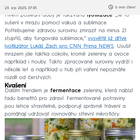
6 min čtení
23. srp 2025, 07:35
Hitem poslední doby je takzvaná
lyofilizace
. „Je to
sušení v mrazu pomocí vakua a sublimace.
Potřebujeme zdravou surovinu zmrazit na minus 21
stupňů, aby fungovala sublimace,“
vysvětlil již dříve
lyofilizátor Lukáš Zach pro CNN Prima NEWS
. Usušit
mrazem jde takřka cokoliv, kromě zeleniny a ovoce
například i houby. Takto zpracované suroviny vydrží i
několik let a například u hub při vaření nepoznáte
rozdíl od čerstvých.
Kvašení
Dalším trendem je
fermentace
zeleniny, která nabízí
řadu benefitů pro zdraví. Fermentované potraviny
jsou lehce stravitelné, podporují správné trávení a
pomáhají udržovat rovnováhu střevní mikroflóry.