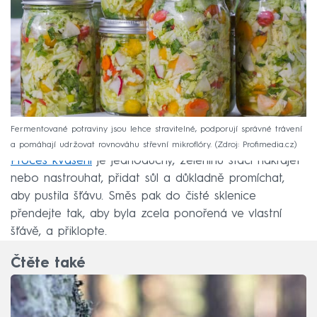
Fermentované potraviny jsou lehce stravitelné, podporují správné trávení
a pomáhají udržovat rovnováhu střevní mikroflóry.
Zdroj: Profimedia.cz
Proces kvašení
je jednoduchý, zeleninu stačí nakrájet
nebo nastrouhat, přidat sůl a důkladně promíchat,
aby pustila šťávu. Směs pak do čisté sklenice
přendejte tak, aby byla zcela ponořená ve vlastní
šťávě, a přiklopte.
Čtěte také