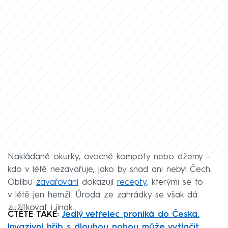
Nakládané okurky, ovocné kompoty nebo džemy –
kdo v létě nezavařuje, jako by snad ani nebyl Čech.
Oblibu
zavařování
dokazují
recepty
, kterými se to
v létě jen hemží. Úroda ze zahrádky se však dá
zužitkovat i jinak.
ČTĚTE TAKÉ:
Jedlý vetřelec proniká do Česka.
Invazivní hřib s dlouhou nohou může vytlačit