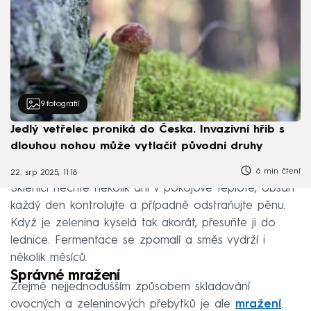
9
fotografií
Jedlý vetřelec proniká do Česka. Invazivní hřib s
dlouhou nohou může vytlačit původní druhy
6 min čtení
22. srp 2025, 11:18
Sklenici nechte několik dní v pokojové teplotě, obsah
každý den kontrolujte a případně odstraňujte pěnu.
Když je zelenina kyselá tak akorát, přesuňte ji do
lednice. Fermentace se zpomalí a směs vydrží i
několik měsíců.
Správné mražení
Zřejmě nejjednodušším způsobem skladování
ovocných a zeleninových přebytků je ale
mražení
.