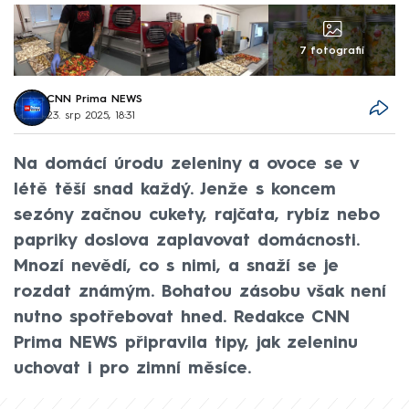
7 fotografií
CNN Prima NEWS
23. srp 2025, 18:31
Na domácí úrodu zeleniny a ovoce se v
létě těší snad každý. Jenže s koncem
sezóny začnou cukety, rajčata, rybíz nebo
papriky doslova zaplavovat domácnosti.
Mnozí nevědí, co s nimi, a snaží se je
rozdat známým. Bohatou zásobu však není
nutno spotřebovat hned. Redakce CNN
Prima NEWS připravila tipy, jak zeleninu
uchovat i pro zimní měsíce.