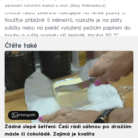
zachování nutričních hodnot a chuti.
Zdroj: Profimedia.cz
Ovoce nebo zeleninu nakrájejte na tenké plátky o
tloušťce přibližně 5 milimetrů, rozložte je na pláty
sušičky nebo na pekáč vyložený pečicím papírem do
trouby a sušte pomalu při teplotě zhruba 50 °C.
Čtěte také
6
fotografií
Žádné slepé šetření: Češi rádi sáhnou po dražším
másle či čokoládě. Zajímá je kvalita