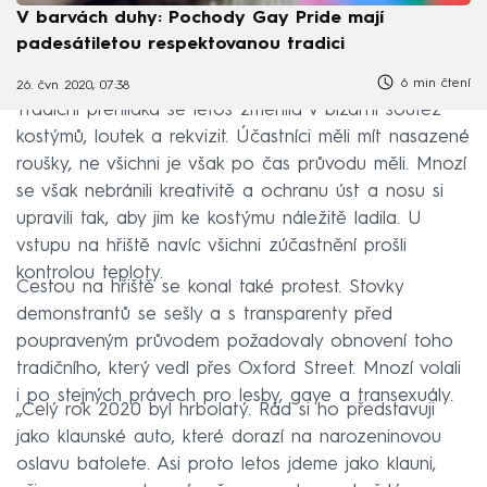
V barvách duhy: Pochody Gay Pride mají
padesátiletou respektovanou tradici
6 min čtení
26. čvn 2020, 07:38
Tradiční přehlídka se letos změnila v bizarní soutěž
kostýmů, loutek a rekvizit. Účastníci měli mít nasazené
roušky, ne všichni je však po čas průvodu měli. Mnozí
se však nebránili kreativitě a ochranu úst a nosu si
upravili tak, aby jim ke kostýmu náležitě ladila. U
vstupu na hřiště navíc všichni zúčastnění prošli
kontrolou teploty.
Cestou na hřiště se konal také protest. Stovky
demonstrantů se sešly a s transparenty před
poupraveným průvodem požadovaly obnovení toho
tradičního, který vedl přes Oxford Street. Mnozí volali
i po stejných právech pro lesby, gaye a transexuály.
„Celý rok 2020 byl hrbolatý. Rád si ho představuji
jako klaunské auto, které dorazí na narozeninovou
oslavu batolete. Asi proto letos jdeme jako klauni,