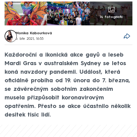
14 fotografií
Monika Kabourková
6. bře 2021, 16:55
Každoroční a ikonická akce gayů a leseb
Mardi Gras v australském Sydney se letos
koná navzdory pandemii. Událost, která
oficiálně probíha od 19. února do 7. března,
se závěrečným sobotním zakončením
musela přizpůsobit koronavirovým
opatřením. Přesto se akce účastnilo několik
desítek tisíc lidí.