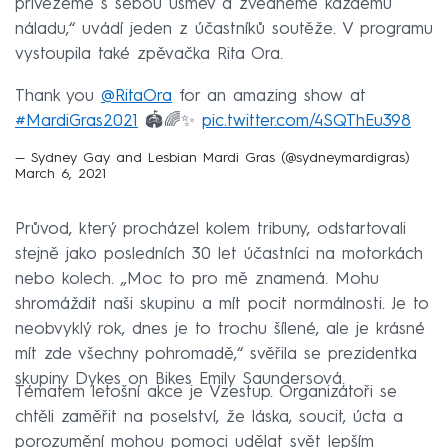
přivezeme s sebou úsměv a zvedneme každému
náladu,“ uvádí jeden z účastníků soutěže. V programu
vystoupila také zpěvačka Rita Ora.
Thank you
@RitaOra
for an amazing show at
#MardiGras2021
🏟🌈✨
pic.twitter.com/4SQThEu398
— Sydney Gay and Lesbian Mardi Gras (@sydneymardigras)
March 6, 2021
Průvod, který procházel kolem tribuny, odstartovali
stejně jako posledních 30 let účastníci na motorkách
nebo kolech. „Moc to pro mě znamená. Mohu
shromáždit naši skupinu a mít pocit normálnosti. Je to
neobvyklý rok, dnes je to trochu šílené, ale je krásné
mít zde všechny pohromadě,“ svěřila se prezidentka
skupiny Dykes on Bikes Emily Saundersová.
Tématem letošní akce je Vzestup. Organizátoři se
chtěli zaměřit na poselství, že láska, soucit, úcta a
porozumění mohou pomoci udělat svět lepším