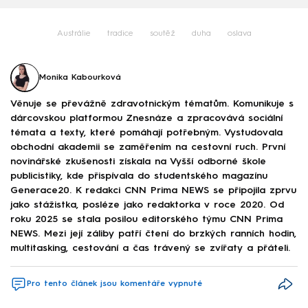
Austrálie
tradice
soutěž
duha
oslava
Monika Kabourková
Věnuje se převážně zdravotnickým tématům. Komunikuje s
dárcovskou platformou Znesnáze a zpracovává sociální
témata a texty, které pomáhají potřebným. Vystudovala
obchodní akademii se zaměřením na cestovní ruch. První
novinářské zkušenosti získala na Vyšší odborné škole
publicistiky, kde přispívala do studentského magazínu
Generace20. K redakci CNN Prima NEWS se připojila zprvu
jako stážistka, posléze jako redaktorka v roce 2020. Od
roku 2025 se stala posilou editorského týmu CNN Prima
NEWS. Mezi její záliby patří čtení do brzkých ranních hodin,
multitasking, cestování a čas trávený se zvířaty a přáteli.
Pro tento článek jsou komentáře vypnuté