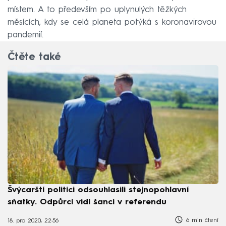
místem. A to především po uplynulých těžkých
měsících, kdy se celá planeta potýká s koronavirovou
pandemií.
Čtěte také
Švýcarští politici odsouhlasili stejnopohlavní
sňatky. Odpůrci vidí šanci v referendu
6 min čtení
18. pro 2020, 22:56