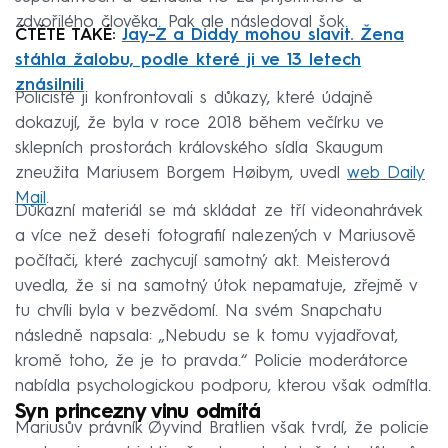
zdvořilého člověka. Pak ale následoval šok.
ČTĚTE TAKÉ:
Jay-Z a Diddy mohou slavit. Žena
stáhla žalobu, podle které ji ve 13 letech
znásilnili
Policisté ji konfrontovali s důkazy, které údajně
dokazují, že byla v roce 2018 během večírku ve
sklepních prostorách královského sídla Skaugum
zneužita Mariusem Borgem Høibym, uvedl
web Daily
Mail
.
Důkazní materiál se má skládat ze tří videonahrávek
a více než deseti fotografií nalezených v Mariusově
počítači, které zachycují samotný akt. Meisterová
uvedla, že si na samotný útok nepamatuje, zřejmě v
tu chvíli byla v bezvědomí. Na svém Snapchatu
následně napsala: „Nebudu se k tomu vyjadřovat,
kromě toho, že je to pravda.“ Policie moderátorce
nabídla psychologickou podporu, kterou však odmítla.
Syn princezny vinu odmítá
Mariusův právník Øyvind Bratlien však tvrdí, že policie