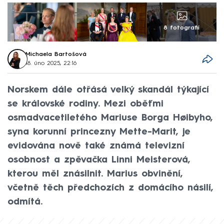
8 fotografií
Michaela Bartošová
18. úno 2025, 22:16
Norskem dále otřásá velký skandál týkající
se královské rodiny. Mezi oběťmi
osmadvacetiletého Mariuse Borga Høibyho,
syna korunní princezny Mette-Marit, je
evidována nově také známá televizní
osobnost a zpěvačka Linni Meisterová,
kterou měl znásilnit. Marius obvinění,
včetně těch předchozích z domácího násilí,
odmítá.