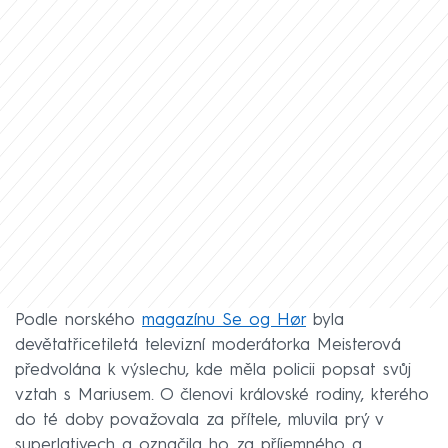
Podle norského
magazínu Se og Hør
byla
devětatřicetiletá televizní moderátorka Meisterová
předvolána k výslechu, kde měla policii popsat svůj
vztah s Mariusem. O členovi královské rodiny, kterého
do té doby považovala za přítele, mluvila prý v
superlativech a označila ho za příjemného a