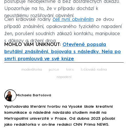
postupuje neobjektivně a bez dostatečných důkazů.
Upozorňuje na to, že v případu dochází k
neustálému rozšiřování obvinění.
Člen královské rodiny
čelí nyní obviněním
ze dvou
případů znásilnění, opakovaného fyzického napadení
žen, porušení soudních zákazů kontaktu, manipulace
s důkazy a držení drog.
MOHLO VÁM UNIKNOUT:
Otevřeně popsala
brutální znásilnění, bojovala s následky. Nela po
smrti promlouvá ve své knize
Failed to fetch
moderátorka
policie
krimi
královská rodina
napadení
Michaela Bartošová
Vystudovala literární tvorbu na Vysoké škole kreativní
komunikace a následně navázala studiem médií na
Metropolitní univerzitě v Praze. Od dubna 2023 působí
jako redaktorka v on-line redakci CNN Prima NEWS.