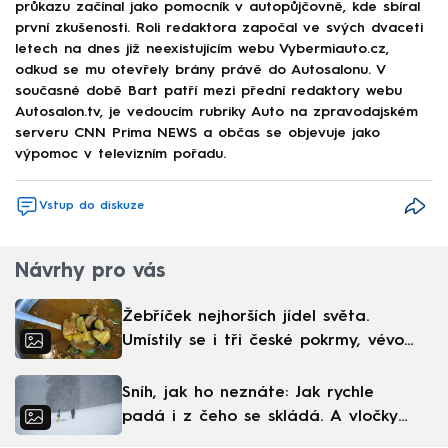
průkazu začínal jako pomocník v autopůjčovně, kde sbíral
první zkušenosti. Roli redaktora započal ve svých dvaceti
letech na dnes již neexistujícím webu Vybermiauto.cz,
odkud se mu otevřely brány právě do Autosalonu. V
současné době Bart patří mezi přední redaktory webu
Autosalon.tv, je vedoucím rubriky Auto na zpravodajském
serveru CNN Prima NEWS a občas se objevuje jako
výpomoc v televizním pořadu.
Vstup do diskuze
Návrhy pro vás
Žebříček nejhorších jídel světa.
Umístily se i tři české pokrmy, vévodí
skandinávská kuchyně
Sníh, jak ho neznáte: Jak rychle
padá i z čeho se skládá. A vločky
nejsou bílé