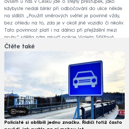
ovšem u nás v Česku jde o stejný přestupek, jako
kdybyste nedali blinkr při odbočování do ulice někde
na sídlišti. „Použití směrových světel je povinné vždy,
bez ohledu na to, zda je v okolí jiné vozidlo či nikoliv.
Tato povinnost platí i na dálnici při přejíždění mezi
pruhy,“ sdělila nám mluvčí policie Violeta Siřišťová.
Čtěte také
Video
Policisté si oblíbili jednu značku. Řidiči totiž často