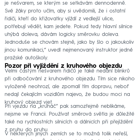
je nešvarem, se kterým se setkávám dennodenně.
Své žáky proto učím, aby si uvědomili, že i ostatní
řidiči, kteří do křižovatky vjíždí z vedlejší ulice,
potřebují vědět, kam jedete. Pokud tedy hlavní silnice
uhýbá doleva, dávám logicky směrovku doleva.
Jednoduše se chovám stejně, jako by šlo o jakoukoliv
jinou komunikaci,“ uvedl nejmenovaný instruktor jedné
pražské autoškoly.
Pozor při vyjíždění z kruhového objezdu
Velmi častým nešvarem řidičů je také nedání blinkrů
při odbočování z kruhového objezdu. Tím sice nikoho
vyloženě neohrozí, ale zpomalí tím dopravu, neboť
nedají čekajícím vozidlům najevo, že budou moci na
kruhový objezd vjet.
Při vjezdu na „kruháč“ pak samozřejmě neblikáme,
nejsme ve Francii. Používat směrová světla je důležité
také na rychlostních silnicích a dálnicích při přejíždění
z pruhu do pruhu.
V některých jiných zemích se to možná tolik neřeší,