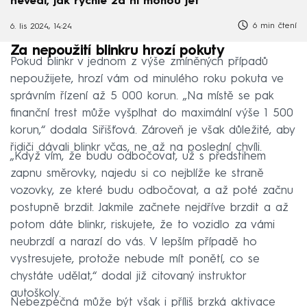
nevědí, jak rychle za ní mohou jet
6 min čtení
6. lis 2024, 14:24
Za nepoužití blinkru hrozí pokuty
Pokud blinkr v jednom z výše zmíněných případů
nepoužijete, hrozí vám od minulého roku pokuta ve
správním řízení až 5 000 korun. „Na místě se pak
finanční trest může vyšplhat do maximální výše 1 500
korun,“ dodala Siřišťová. Zároveň je však důležité, aby
řidiči dávali blinkr včas, ne až na poslední chvíli.
„Když vím, že budu odbočovat, už s předstihem
zapnu směrovky, najedu si co nejblíže ke straně
vozovky, ze které budu odbočovat, a až poté začnu
postupně brzdit. Jakmile začnete nejdříve brzdit a až
potom dáte blinkr, riskujete, že to vozidlo za vámi
neubrzdí a narazí do vás. V lepším případě ho
vystresujete, protože nebude mít ponětí, co se
chystáte udělat,“ dodal již citovaný instruktor
autoškoly.
Nebezpečná může být však i příliš brzká aktivace