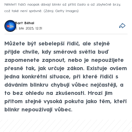
Někteří řidiči naopak dávají blinkr až příliš často a až zbytečně brzy,
což také není správně.
Zdroj: Getty Images
Bart Běhal
5. bře 2025, 12:31
Můžete být sebelepší řidič, ale stejně
přijde chvíle, kdy směrová světla buď
zapomenete zapnout, nebo je nepoužijete
přesně tak, jak určuje zákon. Existuje ovšem
jedna konkrétní situace, při které řidiči s
dáváním blinkru chybují vůbec nejčastěji, a
to bez ohledu na zkušenosti. Hrozí jim
přitom stejně vysoká pokuta jako těm, kteří
blinkr nepoužívají vůbec.