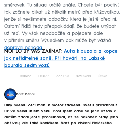
směrovek. Tu situaci určitě znáte. Chcete být poctiví,
tak začnete blikat už několik metrů před křižovatkou,
jenže si nevšimnete odbočky, která je ještě před ní.
Ostatní řidiči tedy předpokládají, že budete uhýbat
už teď. Vy však neodbočíte a pojedete dále
v přímém směru. Výsledkem pak může být vážná
dopravní nehoda
.
MOHLO BY VÁS ZAJÍMAT:
Auta klouzala z kopce
jak neřiditelné saně. Při havárii na Labské
bouralo sedm vozů
Failed to fetch
dálnice
Francie
doprava
autoškola
Česko
Bart Běhal
Díky svému otci mohl k motoristickému světu přičichnout
už ve velmi útlém věku. Postupem času se jeho vztah k
autům začal ještě prohlubovat, až se nakonec staly jeho
obživou, ale také koníčkem. Bart po získaní řidičského