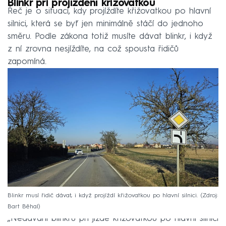
Blinkr při projíždění křižovatkou
Řeč je o situaci, kdy projíždíte křižovatkou po hlavní
silnici, která se byť jen minimálně stáčí do jednoho
směru. Podle zákona totiž musíte dávat blinkr, i když
z ní zrovna nesjíždíte, na což spousta řidičů
zapomíná.
Blinkr musí řidič dávat, i když projíždí křižovatkou po hlavní silnici.
Zdroj:
Bart Běhal
„Nedávání blinkrů při jízdě křižovatkou po hlavní silnici