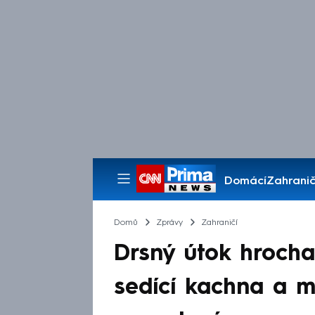
Domácí
Zahranič
Pořady
Domů
Zprávy
Zahraničí
Drsný útok hrocha
sedící kachna a my