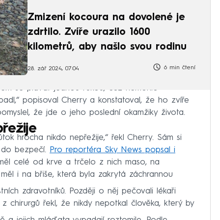
Zmizení kocoura na dovolené je
zdrtilo. Zvíře urazilo 1600
kilometrů, aby našlo svou rodinu
6 min čtení
28. zář 2024, 07:04
 jsem se plavat jednou rukou, což nemohlo
dl,“ popisoval Cherry a konstatoval, že ho zvíře
omyslel, že jde o jeho poslední okamžiky života.
řežije
útok hrocha nikdo nepřežije,“ řekl Cherry. Sám si
a do bezpečí.
Pro reportéra Sky News popsal i
y měl celé od krve a trčelo z nich maso, na
měl i na břiše, která byla zakrytá záchrannou
ích zdravotníků. Později o něj pečovali lékaři
 z chirurgů řekl, že nikdy nepotkal člověka, který by