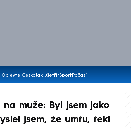
í
Objevte Česko
Jak ušetřit
Sport
Počasí
 na muže: Byl jsem jako
slel jsem, že umřu, řekl