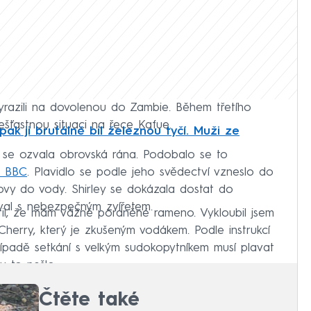
yrazili na dovolenou do Zambie. Během třetího
ešťastnou situaci na řece Kafue.
 pak ji brutálně bil železnou tyčí. Muži ze
 se ozvala obrovská rána. Podobalo se to
o BBC
. Plavidlo se podle jeho svědectví vzneslo do
ovy do vody. Shirley se dokázala dostat do
oval s nebezpečným zvířetem.
istil, že mám vážně poraněné rameno. Vykloubil jsem
Cherry, který je zkušeným vodákem. Podle instrukcí
řípadě setkání s velkým sudokopytníkem musí plavat
 to nešlo.
Čtěte také