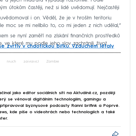
 a jejich mláďata vypadají roztomile. Podle
m útokům častěji, než si lidé uvědomují. Nejčastěji
 uvědomoval i on. Věděl, že je v hroším teritoriu.
e moc se mi nelíbilo to, co mi jeden z nich udělal,“
kem se nyní zaměří na získání finančních prostředků
 ve které mu podle jeho slov zachránili život.
se zvrtly v chaotickou bitku. Vzduchem létaly
iled to fetch
hroch
zahraničí
Zambie
nal jako editor sociálních sítí na Aktuálně.cz, později
erý se věnoval digitálním technologiím, gamingu a
 připravoval byznysové podcasty Ranní brífink a Poprvé.
s, kde píše o videohrách nebo technologiích a také
ter.