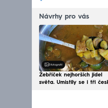
Návrhy pro vás
5
fotografií
Žebříček nejhorších jídel
světa. Umístily se i tři čes
pokrmy, vévodí skandináv
kuchyně