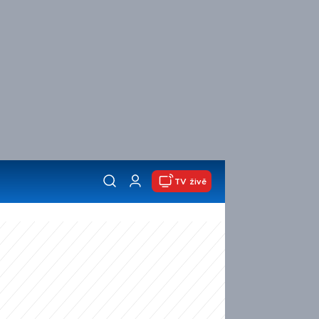
TV živě