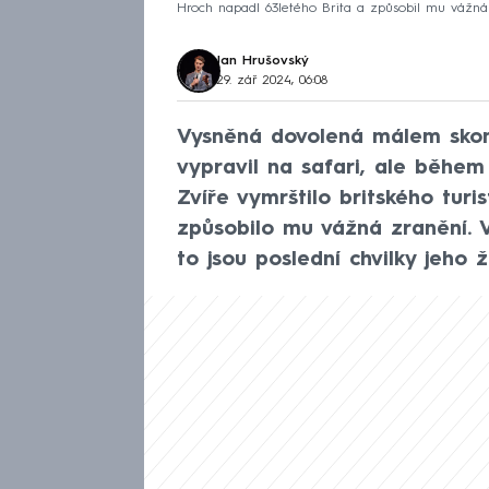
Hroch napadl 63letého Brita a způsobil mu vážná zr
Jan Hrušovský
29. zář 2024, 06:08
Vysněná dovolená málem skonč
vypravil na safari, ale během
Zvíře vymrštilo britského tur
způsobilo mu vážná zranění. 
to jsou poslední chvilky jeho ž