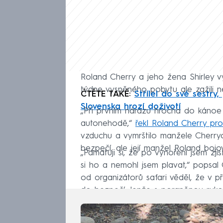
Roland Cherry a jeho žena Shirley v
týdne vysněného pobytu ale zažili n
ČTĚTE TAKÉ:
Střílel do své sestry,
Slovenska hrozí doživotí
„Při prvním nárazu hrocha do kánoe
autonehodě,“
řekl Roland Cherry pr
vzduchu a vymrštilo manžele Cherry
bezpečí, ale její manžel Roland boj
„Pamatuji si, že po vynoření jsem zj
si ho a nemohl jsem plavat,“ popsal 
od organizátorů safari věděl, že v p
do bezpečí. Jenže s poraněnou rukou