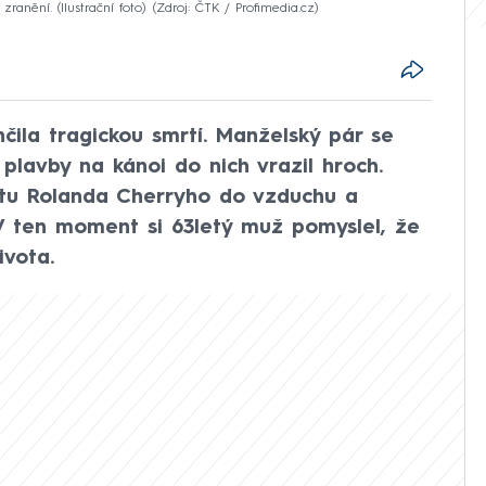
anění. (Ilustrační foto)
Zdroj: ČTK / Profimedia.cz
ila tragickou smrtí. Manželský pár se
 plavby na kánoi do nich vrazil hroch.
istu Rolanda Cherryho do vzduchu a
V ten moment si 63letý muž pomyslel, že
ivota.