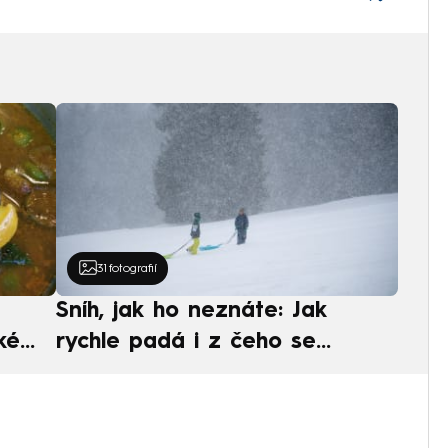
31
fotografií
Sníh, jak ho neznáte: Jak
ké
rychle padá i z čeho se
ská
skládá. A vločky nejsou bílé