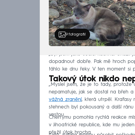
9
fotografií
„Byl jsem jako sedící kachna. Snažil
dopadnout dobře. Pak mě hroch popa
táhlo ke dnu řeky. V ten moment si p
Takový útok nikdo nep
„Myslel jsem, že je to tady, protože 
nepamatuje, jak se dostal na břeh 
vážná zranění
, která utrpěl. Kraťas
stehnech byl pokousaný a další ránu 
vestou.
Cherrymu pomohla rychlá reakce místn
v Jihoafrické republice, kde mu jeden
přežil útok hrocha.