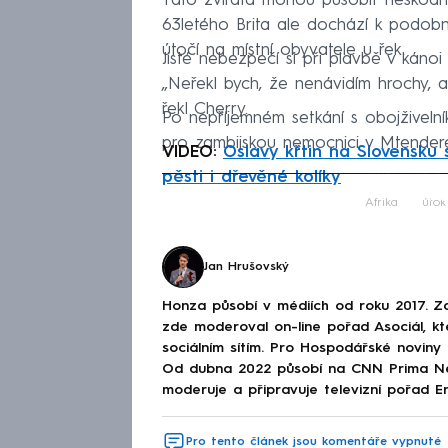
Tato zvířata mohou působit neškodně
63letého Brita ale dochází k podobný
útočí na místní obyvatele u řek.
Jisté nebezpečí si při plavbě v kánoi
„Neřekl bych, že nenávidím hrochy, al
řekl Cherry.
Po nepříjemném setkání s obojživelní
pro zambijskou nemocnici v Mtendere,
VIDEO:
Oslavy křtin na Slovensku 
pěsti i dřevěné kolíky
Fa
Afrika
útok
Jan Hrušovský
Honza působí v médiích od roku 2017. Začí
zde moderoval on-line pořad Asociál, kt
sociálním sítím. Pro Hospodářské noviny
Od dubna 2022 působí na CNN Prima New
moderuje a připravuje televizní pořad En
Pro tento článek jsou komentáře vypnuté