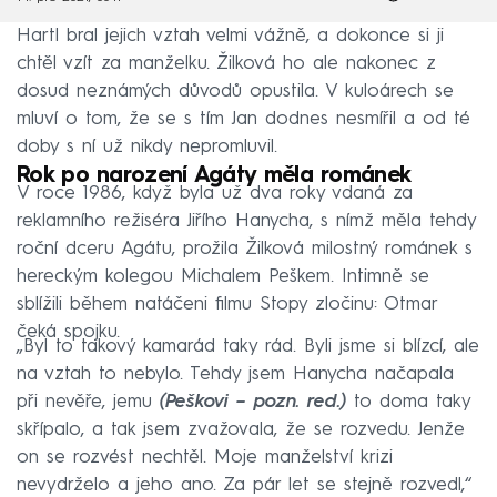
Hartl bral jejich vztah velmi vážně, a dokonce si ji
chtěl vzít za manželku. Žilková ho ale nakonec z
dosud neznámých důvodů opustila. V kuloárech se
mluví o tom, že se s tím Jan dodnes nesmířil a od té
doby s ní už nikdy nepromluvil.
Rok po narození Agáty měla románek
V roce 1986, když byla už dva roky vdaná za
reklamního režiséra Jiřího Hanycha, s nímž měla tehdy
roční dceru Agátu, prožila Žilková milostný románek s
hereckým kolegou Michalem Peškem. Intimně se
sblížili během natáčeni filmu Stopy zločinu: Otmar
čeká spojku.
„Byl to takový kamarád taky rád. Byli jsme si blízcí, ale
na vztah to nebylo. Tehdy jsem Hanycha načapala
při nevěře, jemu
(Peškovi –⁠ pozn. red.)
to doma taky
skřípalo, a tak jsem zvažovala, že se rozvedu. Jenže
on se rozvést nechtěl. Moje manželství krizi
nevydrželo a jeho ano. Za pár let se stejně rozvedl,“