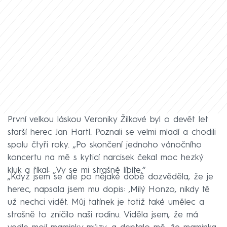
První velkou láskou Veroniky Žilkové byl o devět let
starší herec Jan Hartl. Poznali se velmi mladí a chodili
spolu čtyři roky. „Po skončení jednoho vánočního
koncertu na mě s kyticí narcisek čekal moc hezký
kluk a říkal: „Vy se mi strašně líbíte.“
„Když jsem se ale po nějaké době dozvěděla, že je
herec, napsala jsem mu dopis: ‚Milý Honzo, nikdy tě
už nechci vidět. Můj tatínek je totiž také umělec a
strašně to zničilo naši rodinu. Viděla jsem, že má