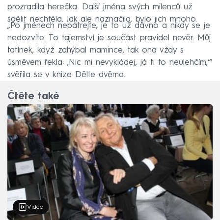
prozradila herečka. Další jména svých milenců už
sdělit nechtěla. Jak ale naznačila, bylo jich mnoho.
„Po jménech nepátrejte, je to už dávno a nikdy se je
nedozvíte. To tajemství je součást pravidel nevěr. Můj
tatínek, když zahýbal mamince, tak ona vždy s
úsměvem řekla: ‚Nic mi nevykládej, já ti to neulehčím,‘“
svěřila se v knize Dělte dvěma.
Čtěte také
Video