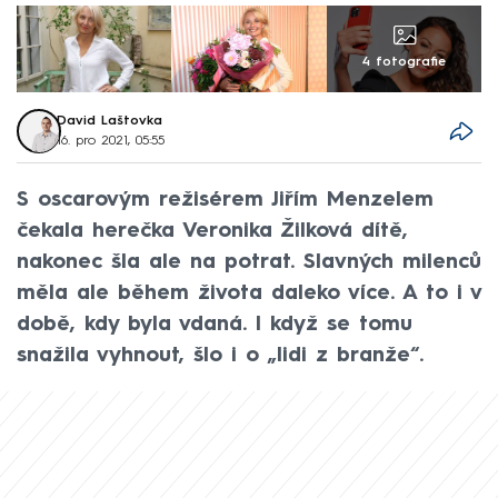
4 fotografie
David Laštovka
16. pro 2021, 05:55
S oscarovým režisérem Jiřím Menzelem
čekala herečka Veronika Žilková dítě,
nakonec šla ale na potrat. Slavných milenců
měla ale během života daleko více. A to i v
době, kdy byla vdaná. I když se tomu
snažila vyhnout, šlo i o „lidi z branže“.