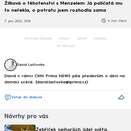
Žilková o těhotenství s Menzelem: Já paličatá mu
to neřekla, o potratu jsem rozhodla sama
6 min čtení
7. pro 2021, 13:18
Veronika Žilková
milenci
potrat
herečka
Jiří Menzel
David Laštovka
David v rámci CNN Prima NEWS píše především o dění na
domácí scéně. (david.lastovka@iprima.cz)
Vstup do diskuze
Návrhy pro vás
Žebříček nejhorších jídel světa.