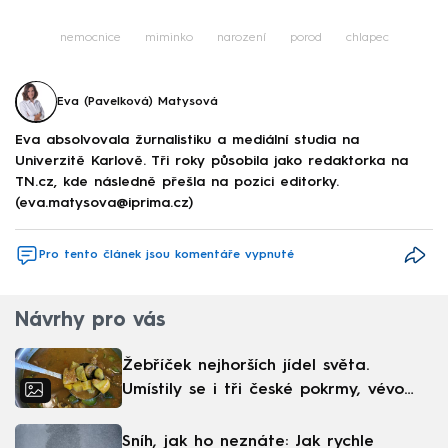
nemocnice
miminko
narození
porod
chlapec
Eva (Pavelková) Matysová
Eva absolvovala žurnalistiku a mediální studia na
Univerzitě Karlově. Tři roky působila jako redaktorka na
TN.cz, kde následně přešla na pozici editorky.
(eva.matysova@iprima.cz)
Pro tento článek jsou komentáře vypnuté
Návrhy pro vás
Žebříček nejhorších jídel světa.
Umístily se i tři české pokrmy, vévodí
skandinávská kuchyně
Sníh, jak ho neznáte: Jak rychle