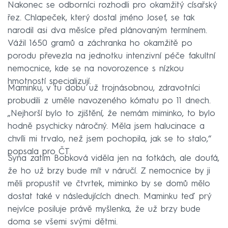
Nakonec se odborníci rozhodli pro okamžitý císařský
řez. Chlapeček, který dostal jméno Josef, se tak
narodil asi dva měsíce před plánovaným termínem.
Vážil 1650 gramů a záchranka ho okamžitě po
porodu převezla na jednotku intenzivní péče fakultní
nemocnice, kde se na novorozence s nízkou
hmotností specializují.
Maminku, v tu dobu už trojnásobnou, zdravotníci
probudili z uměle navozeného kómatu po 11 dnech.
„Nejhorší bylo to zjištění, že nemám miminko, to bylo
hodně psychicky náročný. Měla jsem halucinace a
chvíli mi trvalo, než jsem pochopila, jak se to stalo,“
popsala pro ČT.
Syna zatím Bobková viděla jen na fotkách, ale doufá,
že ho už brzy bude mít v náručí. Z nemocnice by ji
měli propustit ve čtvrtek, miminko by se domů mělo
dostat také v následujících dnech. Maminku teď prý
nejvíce posiluje právě myšlenka, že už brzy bude
doma se všemi svými dětmi.