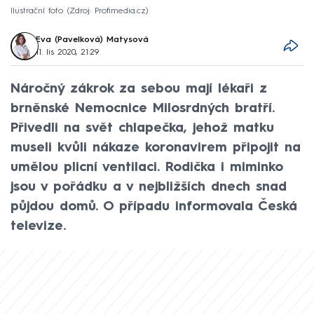
Ilustrační foto
Zdroj: Profimedia.cz
Eva (Pavelková) Matysová
11. lis 2020, 21:29
Náročný zákrok za sebou mají lékaři z
brněnské Nemocnice Milosrdných bratří.
Přivedli na svět chlapečka, jehož matku
museli kvůli nákaze koronavirem připojit na
umělou plicní ventilaci. Rodička i miminko
jsou v pořádku a v nejbližších dnech snad
půjdou domů. O případu informovala Česká
televize.