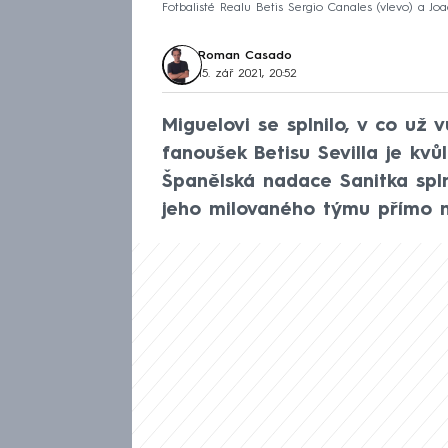
Fotbalisté Realu Betis Sergio Canales (vlevo) a Jo
Roman Casado
15. zář 2021, 20:52
Miguelovi se splnilo, v co už 
fanoušek Betisu Sevilla je kvů
Španělská nadace Sanitka spl
jeho milovaného týmu přímo n