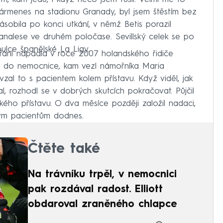
Cármenes na stadionu Granady, byl jsem štěstím bez
ásobila po konci utkání, v němž Betis porazil
analese ve druhém poločase. Sevillský celek se po
ulce španělské La Ligy.
přání napadla v roce 2007 holandského řidiče
 do nemocnice, kam vezl námořníka Maria
zal to s pacientem kolem přístavu. Když viděl, jak
, rozhodl se v dobrých skutcích pokračovat. Půjčil
kého přístavu. O dva měsíce později založil nadaci,
ým pacientům dodnes.
Čtěte také
Na trávníku trpěl, v nemocnici
pak rozdával radost. Elliott
obdaroval zraněného chlapce