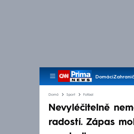
Domácí
Zahranič
Pořady
Domů
Sport
Fotbal
Nevyléčitelně nem
radostí. Zápas mo