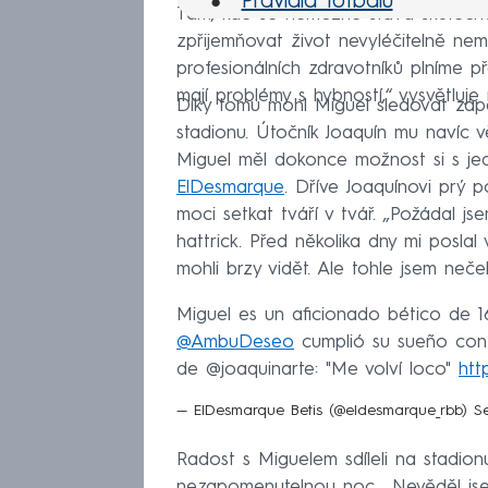
Pravidla fotbalu
Tam, kde se nemožné stává skutečnos
zpřijemňovat život nevyléčitelně ne
profesionálních zdravotníků plníme p
mají problémy s hybností,“ vysvětluj
Díky tomu mohl Miguel sledovat zápa
stadionu. Útočník Joaquín mu navíc 
Miguel měl dokonce možnost si s je
ElDesmarque
. Dříve Joaquínovi prý p
moci setkat tváří v tvář. „Požádal j
hattrick. Před několika dny mi posla
mohli brzy vidět. Ale tohle jsem neček
Miguel es un aficionado bético de 1
@AmbuDeseo
cumplió su sueño con e
de @joaquinarte: "Me volví loco"
htt
— ElDesmarque Betis (@eldesmarque_rbb)
S
Radost s Miguelem sdíleli na stadionu
nezapomenutelnou noc. „Nevěděl jsem