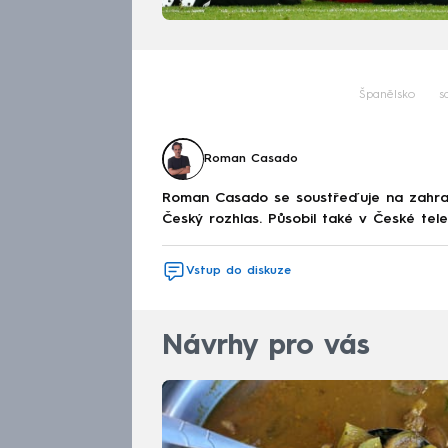
Španělsko
s
Roman Casado
Roman Casado se soustřeďuje na zahran
Český rozhlas. Působil také v České telev
Vstup do diskuze
Návrhy pro vás