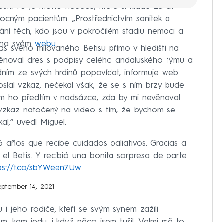
tí. To je motto nadace, která si klade za cíl
mocným pacientům. „Prostřednictvím sanitek a
řání těch, kdo jsou v pokročilém stadiu nemoci a
e na svém
webu
.
s svého milovaného Betisu přímo v hledišti na
věnoval dres s podpisy celého andaluského týmu a
dním ze svých hrdinů popovídat, informuje web
oslal vzkaz, nečekal však, že se s ním brzy bude
sem ho předtím v nadsázce, zda by mi nevěnoval
l vzkaz natočený na video s tím, že bychom se
al,“ uvedl Miguel.
6 años que recibe cuidados paliativos. Gracias a
l Betis. Y recibió una bonita sorpresa de parte
ps://t.co/sbYWeen7Uw
eptember 14, 2021
 i jeho rodiče, kteří se svým synem zažili
, kam jedu, i když něco jsem tušil. Velmi mě to