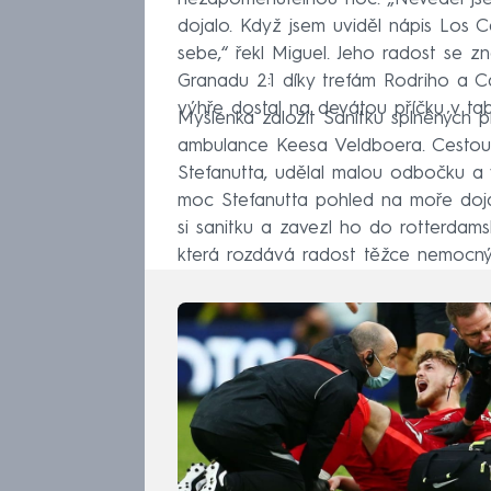
dojalo. Když jsem uviděl nápis Los 
sebe,“ řekl Miguel. Jeho radost se zn
Granadu 2:1 díky trefám Rodriho a C
výhře dostal na devátou příčku v tab
Myšlenka založit Sanitku splněných 
ambulance Keesa Veldboera. Cestou
Stefanutta, udělal malou odbočku a v
moc Stefanutta pohled na moře dojal
si sanitku a zavezl ho do rotterdams
která rozdává radost těžce nemocn