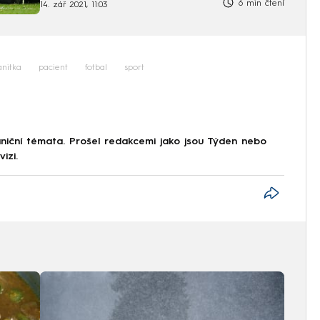
6 min čtení
14. zář 2021, 11:03
anitka
pacient
fotbal
sport
iční témata. Prošel redakcemi jako jsou Týden nebo
izi.