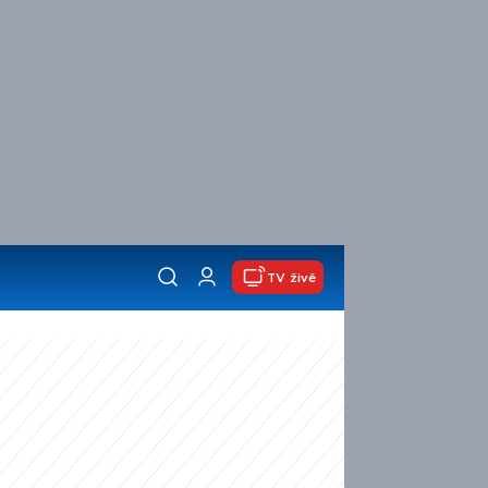
TV živě