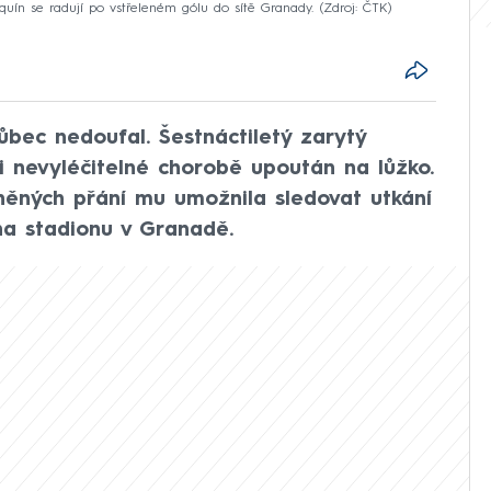
aquín se radují po vstřeleném gólu do sítě Granady.
Zdroj: ČTK
vůbec nedoufal. Šestnáctiletý zarytý
li nevyléčitelné chorobě upoután na lůžko.
něných přání mu umožnila sledovat utkání
a stadionu v Granadě.