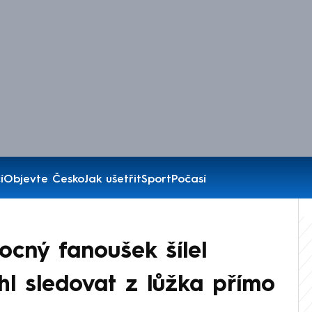
í
Objevte Česko
Jak ušetřit
Sport
Počasí
ocný fanoušek šílel
hl sledovat z lůžka přímo