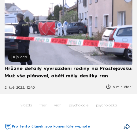
Video
Hrůzné detaily vyvraždění rodiny na Prostějovsku:
Muž vše plánoval, oběti měly desítky ran
6 min čtení
2. kvě 2022, 12:40
vražda
trest
vrah
psychologie
psycholožka
Pro tento článek jsou komentáře vypnuté