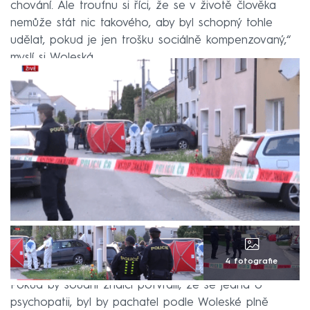
chování. Ale troufnu si říci, že se v životě člověka
nemůže stát nic takového, aby byl schopný tohle
udělat, pokud je jen trošku sociálně kompenzovaný,“
myslí si Woleská.
4 fotografie
Pokud by soudní znalci potvrdili, že se jedná o
psychopatii, byl by pachatel podle Woleské plně