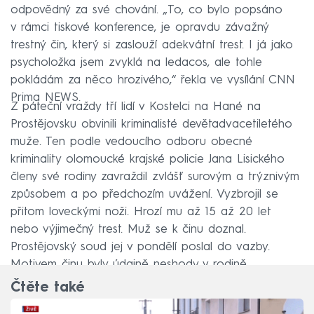
odpovědný za své chování. „To, co bylo popsáno
v rámci tiskové konference, je opravdu závažný
trestný čin, který si zaslouží adekvátní trest. I já jako
psycholožka jsem zvyklá na ledacos, ale tohle
pokládám za něco hrozivého,“ řekla ve vysílání CNN
Prima NEWS.
Z páteční vraždy tří lidí v Kostelci na Hané na
Prostějovsku obvinili kriminalisté devětadvacetiletého
muže. Ten podle vedoucího odboru obecné
kriminality olomoucké krajské policie Jana Lisického
členy své rodiny zavraždil zvlášť surovým a trýznivým
způsobem a po předchozím uvážení. Vyzbrojil se
přitom loveckými noži. Hrozí mu až 15 až 20 let
nebo výjimečný trest. Muž se k činu doznal.
Prostějovský soud jej v pondělí poslal do vazby.
Motivem činu byly údajně neshody v rodině.
Čtěte také