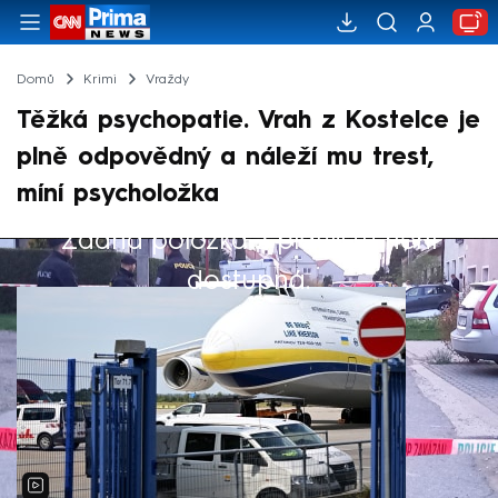
Domů
Krimi
Vraždy
Těžká psychopatie. Vrah z Kostelce je
plně odpovědný a náleží mu trest,
míní psycholožka
Žádná položka z playlistu není
Výběr redakce
dostupná.