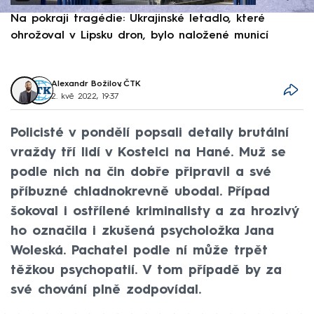
Na pokraji tragédie: Ukrajinské letadlo, které
P
ohrožoval v Lipsku dron, bylo naložené municí
e
Alexandr Božilov
,
ČTK
2. kvě 2022, 19:37
Policisté v pondělí popsali detaily brutální
vraždy tří lidí v Kostelci na Hané. Muž se
podle nich na čin dobře připravil a své
příbuzné chladnokrevně ubodal. Případ
šokoval i ostřílené kriminalisty a za hrozivý
ho označila i zkušená psycholožka Jana
Woleská. Pachatel podle ní může trpět
těžkou psychopatií. V tom případě by za
své chování plně zodpovídal.