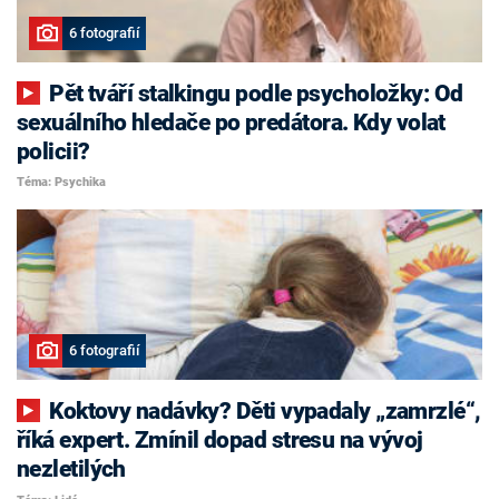
6 fotografií
Pět tváří stalkingu podle psycholožky: Od
sexuálního hledače po predátora. Kdy volat
policii?
Téma: Psychika
6 fotografií
Koktovy nadávky? Děti vypadaly „zamrzlé“,
říká expert. Zmínil dopad stresu na vývoj
nezletilých