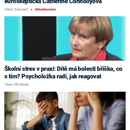
euroskeptička Catherine Connollyová
Téma: Zahraničí
Aktualizováno
■
Školní stres v praxi: Dítě má bolesti bříška, co
s tím? Psycholožka radí, jak reagovat
Téma: PR článek