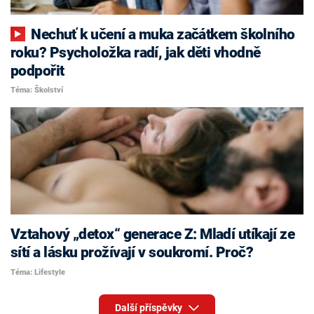
Nechuť k učení a muka začátkem školního
roku? Psycholožka radí, jak děti vhodně
podpořit
Téma: Školství
Vztahový „detox“ generace Z: Mladí utíkají ze
sítí a lásku prožívají v soukromí. Proč?
Téma: Lifestyle
Další příspěvky