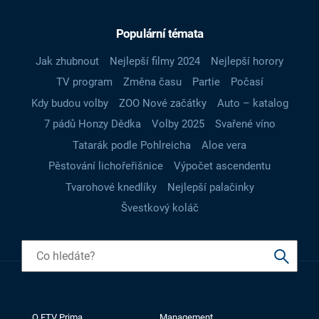
Populární témata
Jak zhubnout
Nejlepší filmy 2024
Nejlepší horory
TV program
Změna času
Partie
Počasí
Kdy budou volby
ZOO Nové začátky
Auto – katalog
7 pádů Honzy Dědka
Volby 2025
Svařené víno
Tatarák podle Pohlreicha
Aloe vera
Pěstování lichořeřišnice
Výpočet ascendentu
Tvarohové knedlíky
Nejlepší palačinky
Švestkový koláč
O FTV Prima
Management