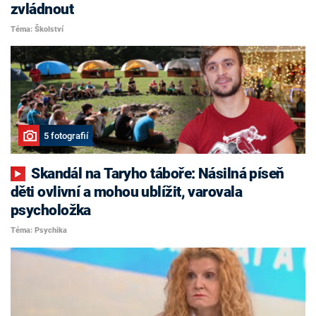
zvládnout
Téma: Školství
5 fotografií
Skandál na Taryho táboře: Násilná píseň
děti ovlivní a mohou ublížit, varovala
psycholožka
Téma: Psychika