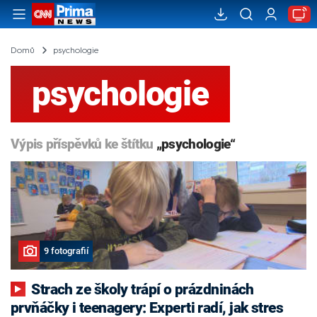
Domů
psychologie
psychologie
Výpis příspěvků ke štítku
„psychologie“
9 fotografií
Strach ze školy trápí o prázdninách
prvňáčky i teenagery: Experti radí, jak stres