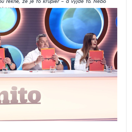
ou řekne, že je to krupiér – a vyjde to. Nebo
okorný.