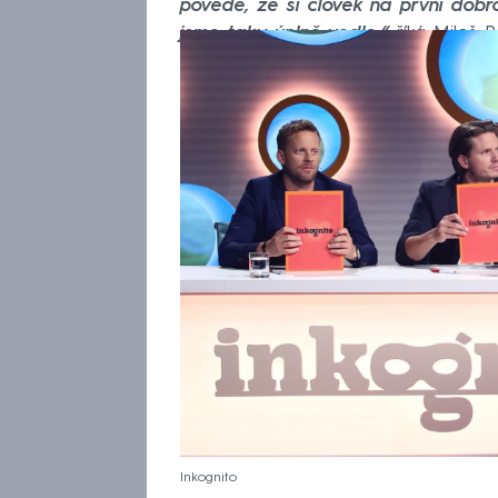
povede, že si člověk na první dobr
jsme taky úplně vedle,“
říká Miloš P
Inkognito