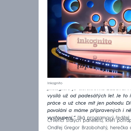
Inkognito
„Inkognito je čistokrevná zábava. 
vysílá už od padesátých let. Je to 
práce a už chce mít jen pohodu. Div
povolání a máme připravených i ně
vystoupení,“
říká programový ředitel
Čtveřici stálých panelistů, kteří potr
Ondřej Gregor Brzobohatý, herečka a