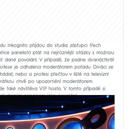
 Inkognito přijdou do studia zástupci třech
eřice panelistů ptát na nejrůznější otázky s možnou
tit dané povolání. V případě, že padne dvanáctkrát
profese je odhalena moderátorem pořadu. Diváci se
at, nebo si profesi přečtou v liště na televizní
krátkou chvíli po upozornění moderátorem.
e také návštěva VIP hosta. V tomto případě si
jí stejným principem jako povolání.