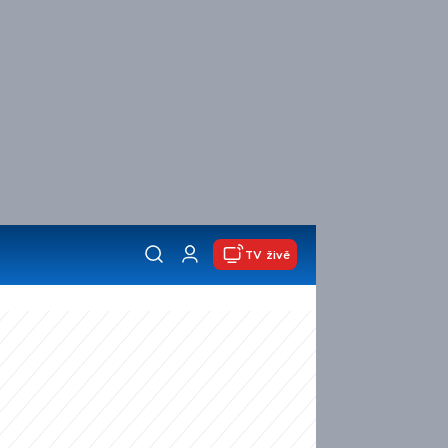
TV živě