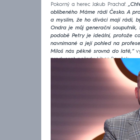
Pokorný a herec Jakub Prachař.
„Cht
oblíbeného Máme rádi Česko. A pr
a myslím, že ho diváci mají rádi, 
Ondra je můj generační souputník, 
podobě Petry je ideální, protože c
navnímané a její pohled na profese 
Miloš nás pěkně srovná do latě,“
vy
producent pořadu Libor Bouček.