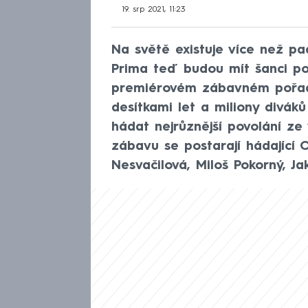
19. srp 2021, 11:23
Na světě existuje více než pad
Prima teď budou mít šanci poz
premiérovém zábavném pořadu 
desítkami let a miliony divá
hádat nejrůznější povolání ze
zábavu se postarají hádající 
Nesvačilová, Miloš Pokorný, J