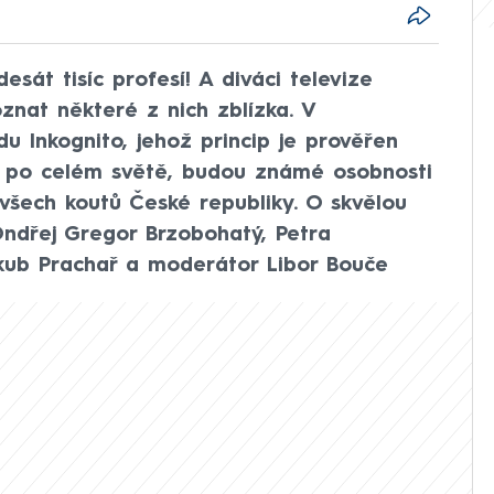
esát tisíc profesí! A diváci televize
nat některé z nich zblízka. V
Inkognito, jehož princip je prověřen
ků po celém světě, budou známé osobnosti
 všech koutů České republiky. O skvělou
Ondřej Gregor Brzobohatý, Petra
akub Prachař a moderátor Libor Bouče