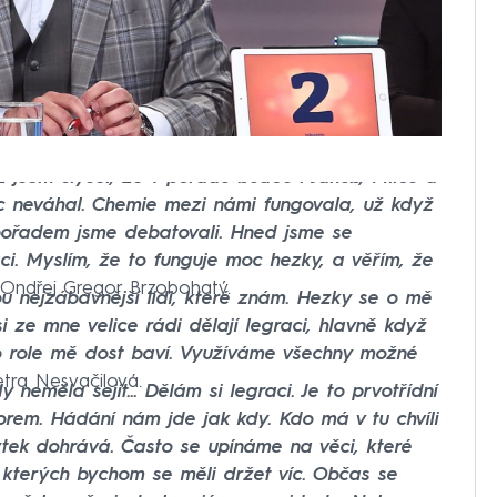
jsem slyšel, že v pořadu budou i Jakub, Miloš a
c neváhal. Chemie mezi námi fungovala, už když
pořadem jsme debatovali. Hned jsme se
aci. Myslím, že to funguje moc hezky, a věřím, že
 Ondřej Gregor Brzobohatý.
ou nejzábavnější lidi, které znám. Hezky se o mě
si ze mne velice rádi dělají legraci, hlavně když
to role mě dost baví. Využíváme všechny možné
etra Nesvačilová.
y neměla sejít... Dělám si legraci. Je to prvotřídní
rem. Hádání nám jde jak kdy. Kdo má v tu chvíli
ytek dohrává. Často se upínáme na věci, které
, kterých bychom se měli držet víc. Občas se