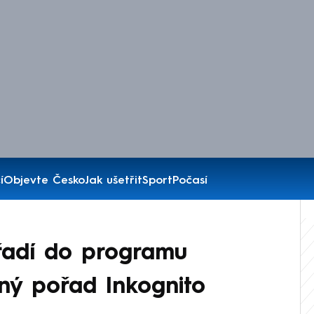
í
Objevte Česko
Jak ušetřit
Sport
Počasí
řadí do programu
ný pořad Inkognito