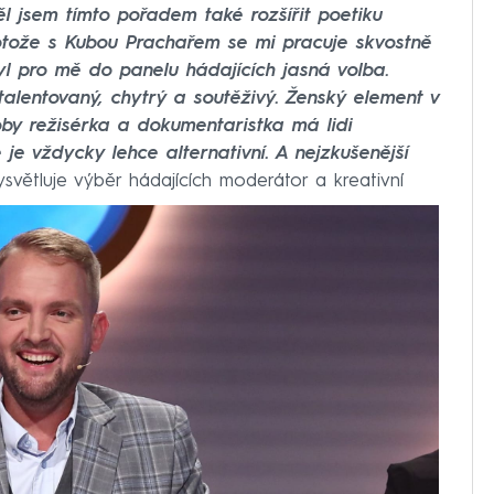
ěl jsem tímto pořadem také rozšířit poetiku
otože s Kubou Prachařem se mi pracuje skvostně
byl pro mě do panelu hádajících jasná volba.
talentovaný, chytrý a soutěživý. Ženský element v
oby režisérka a dokumentaristka má lidi
je vždycky lehce alternativní. A nejzkušenější
světluje výběr hádajících moderátor a kreativní