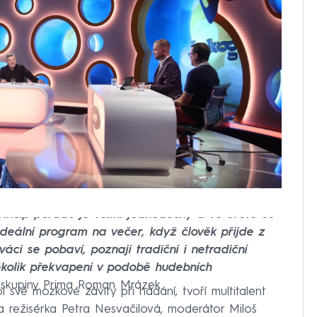
Princip pořadu je velmi jednoduchý a ve světě se
ideální program na večer, když člověk přijde z
áci se pobaví, poznají tradiční i netradiční
kolik překvapení v podobě hudebních
 skupiny Prima Roman Mrázek.
ápí své mozkové závity při hádání, tvoří multitalent
 režisérka Petra Nesvačilová, moderátor Miloš