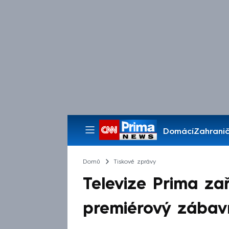
Domácí
Zahranič
Pořady
Domů
Tiskové zprávy
Televize Prima za
premiérový zábav