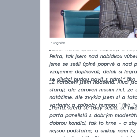
Inkognito
„Libor nemá špatné nápady, a když 
Petra, tak jsem nad nabídkou vůbe
jsme se sešli úplně poprvé a nad 
vzájemně doplňovali, dělali si legr
se diváci budou bavit s námi,“
říká
„Z natáčení jsem nadšená. Kluci js
starají, ale zároveň musím říct, že 
natáčíme. Ale zvykla jsem si a ta
varianty a způsoby humoru,“
říká P
„Parta, která se tady sešla, se nikd
parta panelistů s dobrým moderáto
dobrou kondici, tak to hrne – a zb
nejsou podstatné, a unikají nám ty