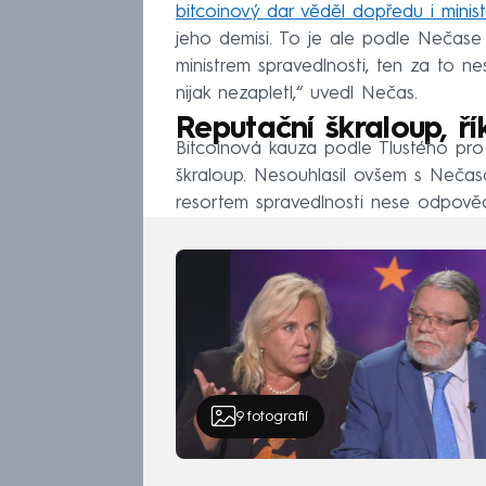
bitcoinový dar věděl dopředu i minist
jeho demisi. To je ale podle Nečase 
ministrem spravedlnosti, ten za to n
nijak nezapletl,“ uvedl Nečas.
Reputační škraloup, ří
Bitcoinová kauza podle Tlustého pro 
škraloup. Nesouhlasil ovšem s Nečas
resortem spravedlnosti nese odpovědn
9
fotografií