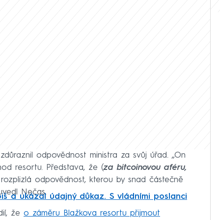
důraznil odpovědnost ministra za svůj úřad. „On
od resortu. Představa, že (
za bitcoinovou aféru,
í, rozplizlá odpovědnost, kterou by snad částečně
 uvedl Nečas.
biš a ukázal údajný důkaz. S vládními poslanci
dií, že
o záměru Blažkova resortu přijmout