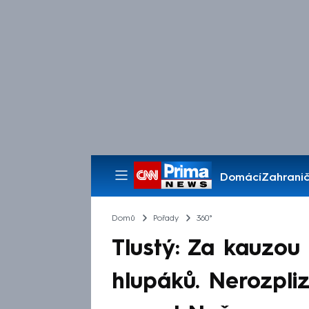
Domácí
Zahranič
Pořady
Domů
Pořady
360°
Tlustý: Za kauzou 
hlupáků. Nerozpli