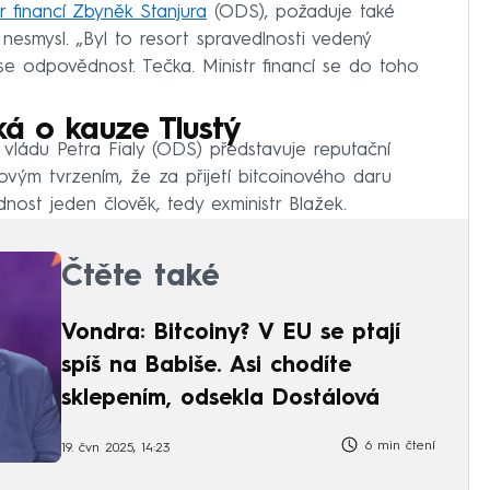
r financí Zbyněk Stanjura
(ODS), požaduje také
nesmysl. „Byl to resort spravedlnosti vedený
ese odpovědnost. Tečka. Ministr financí se do toho
ká o kauze Tlustý
vládu Petra Fialy (ODS) představuje reputační
ovým tvrzením, že za přijetí bitcoinového daru
ost jeden člověk, tedy exministr Blažek.
Čtěte také
Vondra: Bitcoiny? V EU se ptají
spíš na Babiše. Asi chodíte
sklepením, odsekla Dostálová
6 min čtení
19. čvn 2025, 14:23