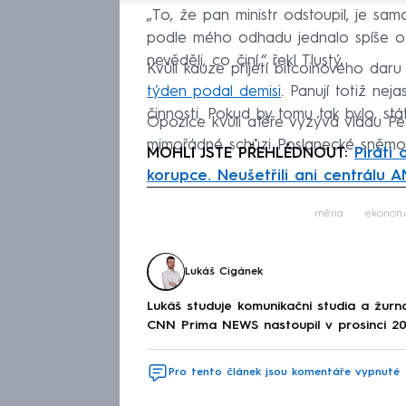
„To, že pan ministr odstoupil, je sa
podle mého odhadu jednalo spíše o něk
nevěděli, co činí,“ řekl Tlustý.
Kvůli kauze přijetí bitcoinového dar
týden podal demisi
. Panují totiž ne
činnosti. Pokud by tomu tak bylo, st
Opozice kvůli aféře vyzývá vládu Pet
mimořádné schůzi Poslanecké sněmov
MOHLI JSTE PŘEHLÉDNOUT:
Piráti 
korupce. Neušetřili ani centrálu 
Fa
měna
ekonom
Lukáš Cigánek
Lukáš studuje komunikační studia a žurnal
CNN Prima NEWS nastoupil v prosinci 20
Pro tento článek jsou komentáře vypnuté