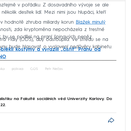
mozřejmě v pořádku. Z dosavadního vývoje se ale
olik desítek lidí. Mezi nimi jsou hlupáci, kteří
u v hodnotě zhruba miliardy korun
Blažek minulý
jasnosti, zda kryptoměna nepocházela z trestné
át by se podílel na praní špinavých peněz.
ra Fialy (ODS), aby odstoupila. Ve středu se na
ny bude hlasovat o vyslovení nedůvěry kabinetu.
oblékli kostýmy a vyrazili „čistit“ Prahu od
ANO
iled to fetch
ika
politika
ODS
Petr Nečas
istiku na Fakultě sociálních věd Univerzity Karlovy. Do
22.