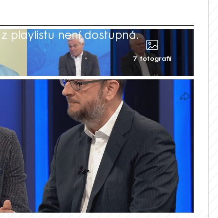
 playlistu není dostupná.
7 fotografií
m jednoho člověka. Podílely se na tom
 hlupáci, kteří nevěděli, co činí. V pořadu
l exministr financí za ODS Vlastimil
a Nečase však politickou odpovědnost
tr. Kvůli bitcoinové aféře minulý týden ve
rtu spravedlnosti Pavel Blažek.