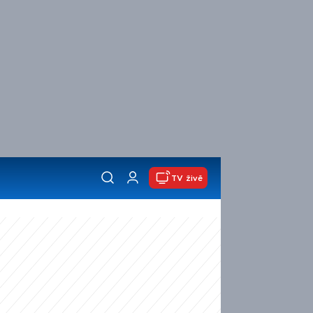
TV živě