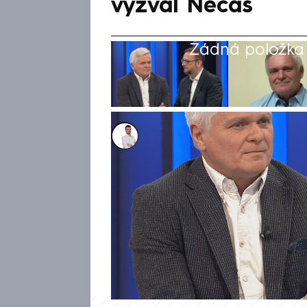
vyzval Nečas
Žádná položka z
Lukáš Cigánek
18. čvn 2025, 13:39
Bitcoinová kauza není selhání
desítky lidí, mezi kterými jsou
360° na CNN Prima NEWS to řek
Tlustý. Podle expremiéra Petr
nese jediný člověk, a to minis
funkci skončil bývalý šéf reso