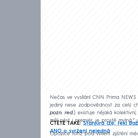
Nečas ve vysílání CNN Prima NEWS z
jediný nese zodpovědnost za celý ch
pozn. red.
) existuje nějaká kolektivn
měl nést i premiér, je prostě mylná,“
ČTĚTE TAKÉ:
Stanjura lže, řekl Ba
ANO o svržení nejedná
Opozice totiž pod vlivem zjištění mé