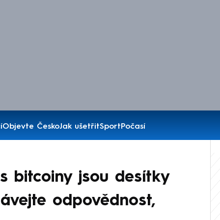
í
Objevte Česko
Jak ušetřit
Sport
Počasí
s bitcoiny jsou desítky
závejte odpovědnost,