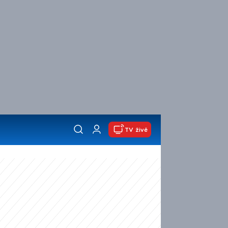
TV živě