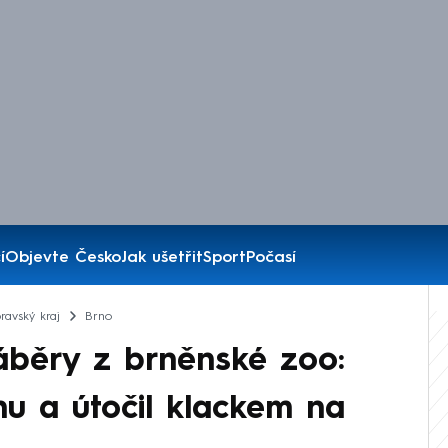
í
Objevte Česko
Jak ušetřit
Sport
Počasí
ravský kraj
Brno
áběry z brněnské zoo:
u a útočil klackem na