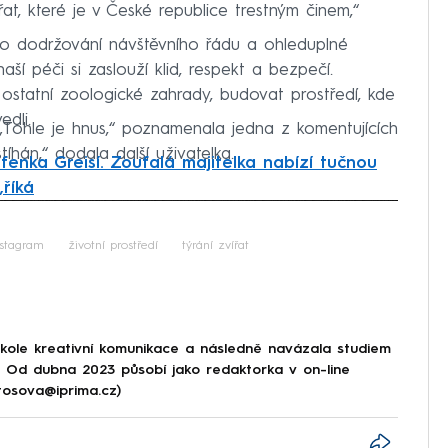
řat, které je v České republice trestným činem,“
 o dodržování návštěvního řádu a ohleduplné
aší péči si zaslouží klid, respekt a bezpečí.
ostatní zoologické zahrady, budovat prostředí, kde
edli.
. „Tohle je hnus,“ poznamenala jedna z komentujících
hán,“ dodala další uživatelka.
fenka Greisí. Zoufalá majitelka nabízí tučnou
,říká
iled to fetch
nstagram
životní prostředí
týrání zvířat
škole kreativní komunikace a následně navázala studiem
e. Od dubna 2023 působí jako redaktorka v on-line
tosova@iprima.cz)