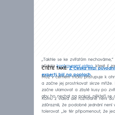
„Takhle se ke zvířatům nechováme,“
přidala
kontroverzní video
, které jí z
ČTĚTE TAKÉ:
Z Česka mizí původní
experti bijí na poplach
Muž v černém tričku přistupuje k ohr
a začne jej prostrkovat skrze mříže
začne ulamovat a zbylé kusy po zvířet
aby ho nechal na pokoji, někteří se a
Komu z videa ale rozhodně není do s
zdůraznili, že podobné jednání není
tolerovat. „Je fér připomenout, že 