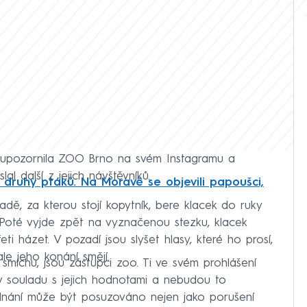
 upozornila ZOO Brno na svém Instagramu a
aslal další z jejich návštěvníků.
 druhy ptáků. Na Moravě se objevili papoušci,
adě, za kterou stojí kopytník, bere klacek do ruky
. Poté vyjde zpět na vyznačenou stezku, klacek
i házet. V pozadí jsou slyšet hlasy, které ho prosí,
le jeho konání smějí.
míchu, jsou zástupci zoo. Ti ve svém prohlášení
 v souladu s jejich hodnotami a nebudou to
jednání může být posuzováno nejen jako porušení