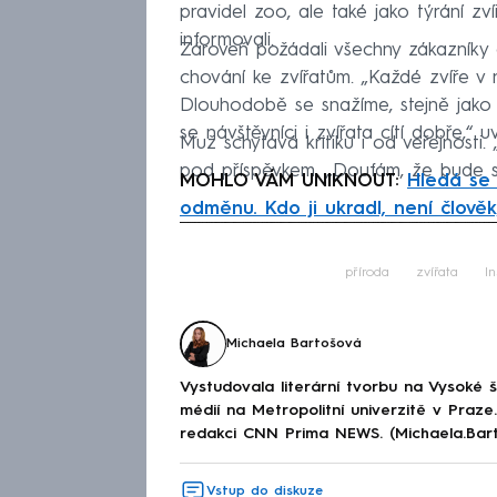
pravidel zoo, ale také jako týrání zví
informovali.
Zároveň požádali všechny zákazníky
chování ke zvířatům. „Každé zvíře v n
Dlouhodobě se snažíme, stejně jako 
se návštěvníci i zvířata cítí dobře,“ uv
Muž schytává kritiku i od veřejnosti
pod příspěvkem. „Doufám, že bude stí
MOHLO VÁM UNIKNOUT:
Hledá se 
odměnu. Kdo ji ukradl, není člověk
Fa
příroda
zvířata
I
Michaela Bartošová
Vystudovala literární tvorbu na Vysoké 
médií na Metropolitní univerzitě v Praz
redakci CNN Prima NEWS. (Michaela.Bar
Vstup do diskuze