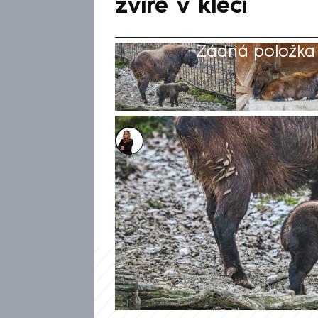
zvíře v kleci
Žádná položka z
Michaela Bartošová
12. kvě 2026, 15:54
Muž v brněnské zoo přelezl z
klackem útočil na jedno ze zví
video otřásá internetem.