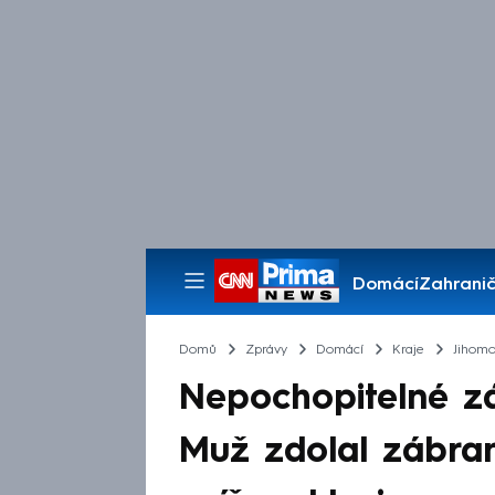
Domácí
Zahranič
Pořady
Domů
Zprávy
Domácí
Kraje
Jihomo
Nepochopitelné z
Muž zdolal zábran