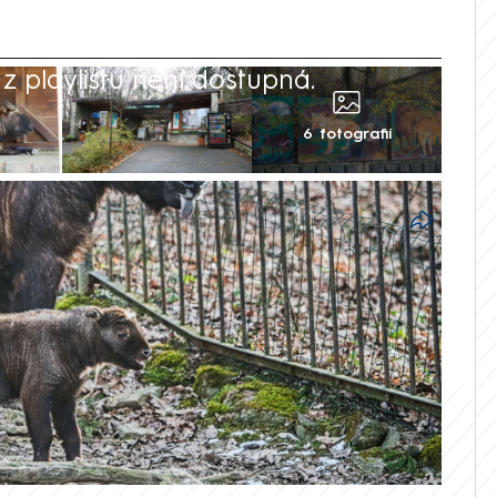
 playlistu není dostupná.
6 fotografií
ábranu a vydal se k ohradě, skrze kterou
řat – samce takina indického. Šokující