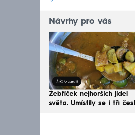
Návrhy pro vás
5
fotografií
Žebříček nejhorších jídel
světa. Umístily se i tři čes
pokrmy, vévodí skandináv
kuchyně