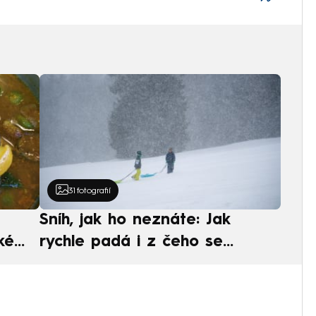
31
fotografií
Sníh, jak ho neznáte: Jak
ké
rychle padá i z čeho se
ská
skládá. A vločky nejsou bílé