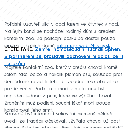
Policisté uzavřeli ulici v obci Jasení ve čtvrtek v noci.
Na jejím konci se nacházel rodinný dům s areálem
kontaktní zoo. Za policejní pásku se dostali pouze
majitelé okolních domů,
informuje web Noviny.sk
.
ČTĚTE TAKÉ:
Zemřel homosexuální tučňák Sphen.
S partnerem se proslavili odchovem mláďat, čelili
i útokům
Majitele kontaktní zoo, který v areálu choval kromě
šelem také opice a několik plemen psů, sousedé přes
den údajně neviděli. Jeho bezvládné tělo objevili až
pozdě večer. Podle informací z místa činu byl
napaden jednou z pum, které ve výběhu choval.
Zraněním muž podlehl, soudní lékař mohl pouze
konstatovat jeho smrt.
Sousedé byli informací šokováni, nicméně někteří
uvedli, že tragédii očekávali. „Zvířata choval už dost