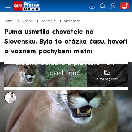
Domů
Zprávy
Zahraničí
Slovensko
Puma usmrtila chovatele na
Slovensku. Byla to otázka času, hovoří
o vážném pochybení místní
Žádná položka z playlistu není
dostupná.
6 fotografií
Lukáš Cigánek
23. srp 2024, 08:28
V obci Jasení v okrese Brezno na Slovensku
přišel o život 63letý muž. Noviny.sk uvádí,