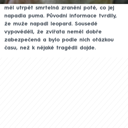
že mělo jít o majitele kontaktní zoo. Muž
měl utrpět smrtelná zranění poté, co jej
napadla puma. Původní informace tvrdily,
že muže napadl leopard. Sousedé
vypověděli, že zvířata neměl dobře
zabezpečená a bylo podle nich otázkou
času, než k nějaké tragédii dojde.