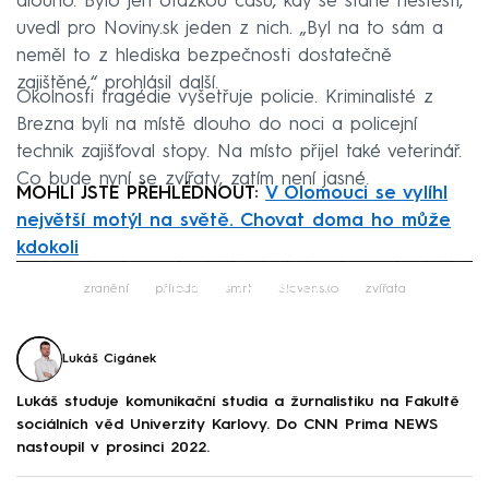
dlouho. Bylo jen otázkou času, kdy se stane neštěstí,“
uvedl pro Noviny.sk jeden z nich. „Byl na to sám a
neměl to z hlediska bezpečnosti dostatečně
zajištěné,“ prohlásil další.
Okolnosti tragédie vyšetřuje policie. Kriminalisté z
Brezna byli na místě dlouho do noci a policejní
technik zajišťoval stopy. Na místo přijel také veterinář.
Co bude nyní se zvířaty, zatím není jasné.
MOHLI JSTE PŘEHLÉDNOUT:
V Olomouci se vylíhl
největší motýl na světě. Chovat doma ho může
kdokoli
Failed to fetch
zranění
příroda
smrt
Slovensko
zvířata
Lukáš Cigánek
Lukáš studuje komunikační studia a žurnalistiku na Fakultě
sociálních věd Univerzity Karlovy. Do CNN Prima NEWS
nastoupil v prosinci 2022.