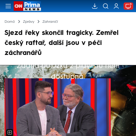
Domů
Zprávy
Zahraničí
Sjezd řeky skončil tragicky. Zemřel
český raftař, další jsou v péči
záchranářů
Žádná položka z playlistu není
Výběr redakce
dostupná.