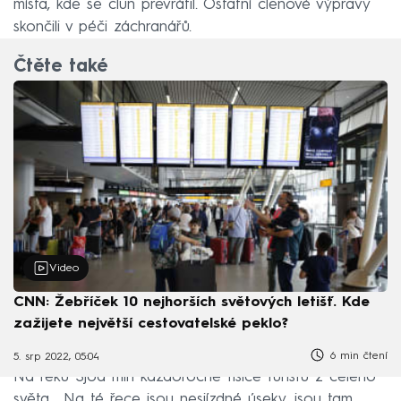
místa, kde se člun převrátil. Ostatní členové výpravy
skončili v péči záchranářů.
Čtěte také
Video
CNN: Žebříček 10 nejhorších světových letišť. Kde
zažijete největší cestovatelské peklo?
6 min čtení
5. srp 2022, 05:04
Na řeku Sjoa míří každoročně tisíce turistů z celého
světa. „Na té řece jsou nesjízdné úseky, jsou tam