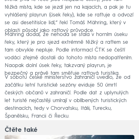
těžká místa, kde se jezdí jen na kajacích, a pak je tu
vyhlášený playrun (úsek řeky), kde se raftuje a odvozí
se asi desetitisíce lidí,“ řekl Tomáš Mähring, který v
oblasti působí jako raftový průvodce.
Mähring dodal, že nehoda se stala v horním úseku
řeky, který je pro sjezd extrémně těžký a raftem se
tam obvykle nepluje. Podle informací ČTK se čeští
vodáci zřejmě dostali do tohoto místa nedopatřením.
Naopak dolní úsek řeky, takzvaný playrun, je
bezpečný a právě tam směřuje raftová turistika.
V sobotu české ministerstvo zahraničí uvedlo, že od
začátku letní turistické sezóny eviduje 50 úmrtí
českých občanů v zahraničí. Podle dat z uplynulých
let turisté nejčastěji umírají v oblíbených turistických
destinacích, tedy v Chorvatsku, Itálii, Turecku,
Španělsku, Francii či Řecku.
Čtěte také