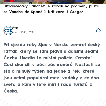
Ultralevicový Sánchez je žábou na prameni, pustil
P
se Vondra do Španělů. Kritizoval i Gregor
F
ČTK
8. srp 2022, 17:34
Při sjezdu řeky Sjoa v Norsku zemřel český
raftař, který se tam plavil s dalšími sedmi
Čechy. Uvedla to místní policie. Ostatní
Češi skončili v péči záchranářů. Neštěstí se
stalo minulý týden na jedné z řek, které
jsou velmi populární mezi vodáky z celého
světa a kam v létě míří i řada turistů z
Česka.