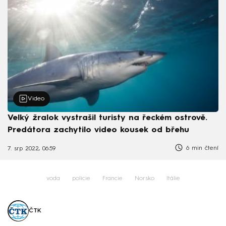
Video
Velký žralok vystrašil turisty na řeckém ostrově.
Predátora zachytilo video kousek od břehu
6 min čtení
7. srp 2022, 06:59
voda
policie
Francie
Norsko
Itálie
ČTK