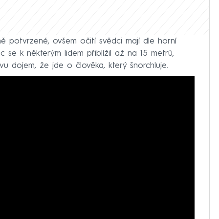
ně potvrzené, ovšem očití svědci mají dle horní
 se k některým lidem přiblížil až na 15 metrů,
vu dojem, že jde o člověka, který šnorchluje.