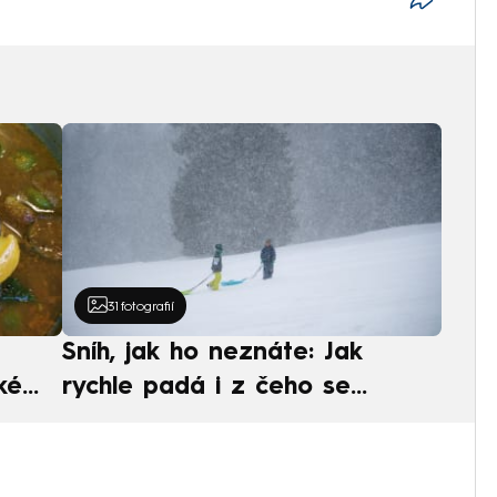
31
fotografií
Sníh, jak ho neznáte: Jak
ké
rychle padá i z čeho se
ská
skládá. A vločky nejsou bílé