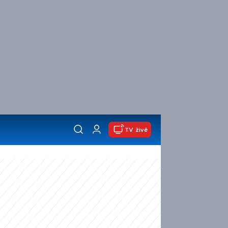
TV živě