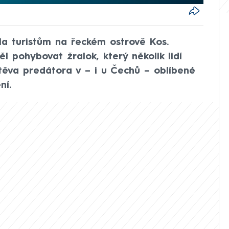
a turistům na řeckém ostrově Kos.
 pohybovat žralok, který několik lidí
těva predátora v – i u Čechů – oblíbené
ní.