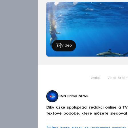
Video
žralok
Velká Britán
CNN Prima NEWS
Díky úzké spolupráci redakcí online a TV
textové podobě, které můžete sledovat v