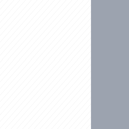
ideo
kat migranty do Česka? Sami by odešli, tvrdí exp
ické sebevraždě