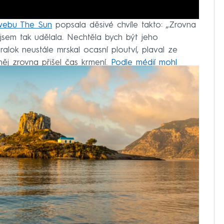
 webu The Sun
popsala děsivé chvíle takto: „Zrovna
jsem tak udělala. Nechtěla bych být jeho
 žralok neustále mrskal ocasní ploutví, plaval ze
něj zrovna přišel čas krmení.
Podle médií mohl