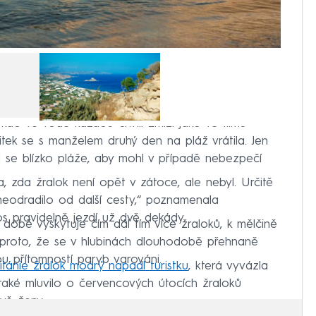
kdo ve vodě každou chvíli zmizí jako ve filmu
ážitek se s manželem druhý den na pláž vrátila. Jen
l se blízko pláže, aby mohl v případě nebezpečí
a, zda žralok není opět v zátoce, ale nebyl. Určitě
neodradilo od další cesty,“ poznamenala
s pravidelně jezdí už dvě dekády.
době vyskytuje čím dál tím více žraloků, k mělčině
ě proto, že se v hlubinách dlouhodobě přehnaně
ou přítomností paryb varováni.
tánie žralok modrý napadl turistku
, která vyvázla
aké mluvilo o červencových útocích žraloků
vě ženy.