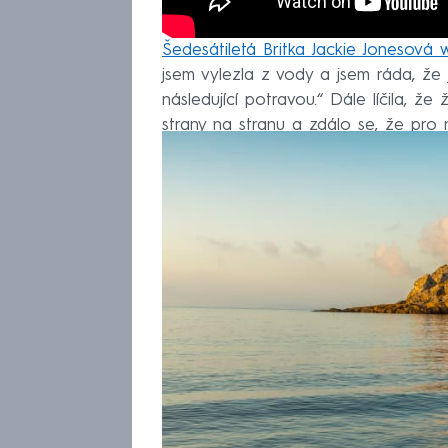
Šedesátiletá Britka Jackie Jonesová
jsem vylezla z vody a jsem ráda, že 
následující potravou.“ Dále líčila, že
strany na stranu a zdálo se, že pro 
živočich měřit přibližně tři metry.