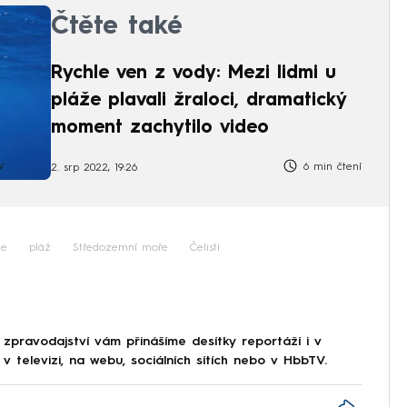
Čtěte také
Rychle ven z vody: Mezi lidmi u
pláže plavali žraloci, dramatický
moment zachytilo video
6 min čtení
2. srp 2022, 19:26
ie
pláž
Středozemní moře
Čelisti
 zpravodajství vám přinášíme desítky reportáží i v
 televizi, na webu, sociálních sítích nebo v HbbTV.