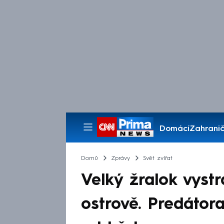
Domácí
Zahranič
Pořady
Domů
Zprávy
Svět zvířat
Velký žralok vystr
ostrově. Predátor