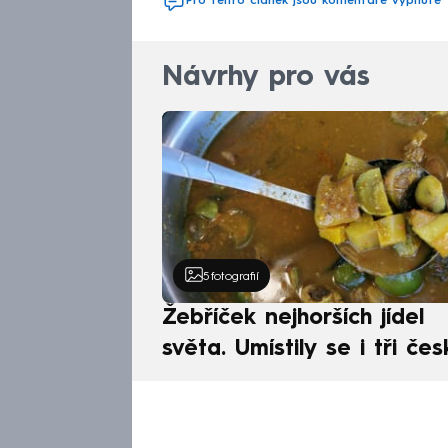
Pro tento článek jsou komentáře vypnuté
Návrhy pro vás
5
fotografií
Žebříček nejhorších jídel
světa. Umístily se i tři čes
pokrmy, vévodí skandináv
kuchyně