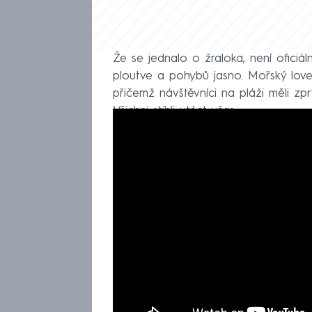
Že se jednalo o žraloka, není oficiál
ploutve a pohybů jasno. Mořský lovec
přičemž návštěvníci na pláži měli zpr
Všichni stihli utéct včas.