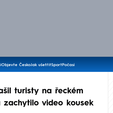
í
Objevte Česko
Jak ušetřit
Sport
Počasí
ašil turisty na řeckém
a zachytilo video kousek