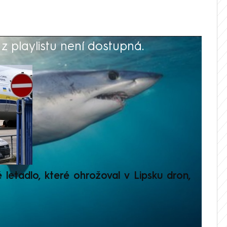
 playlistu není dostupná.
V
é letadlo, které ohrožoval v Lipsku dron,
Přilá
polit