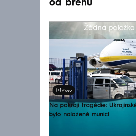
od břehu
Žádná položka z
Výběr redakce
Video
Na pokraji tragédie: Ukrajinsk
bylo naložené municí