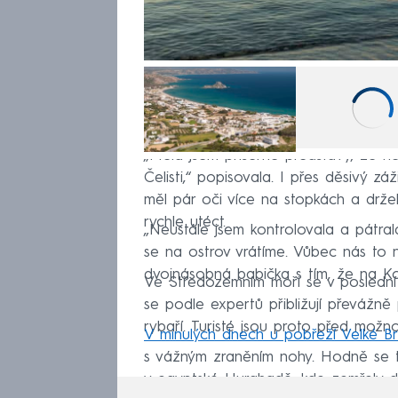
„Měla jsem příšerné představy, že ně
Čelisti,“ popisovala. I přes děsivý z
měl pár oči více na stopkách a drže
rychle utéct.
„Neustále jsem kontrolovala a pátral
se na ostrov vrátíme. Vůbec nás to 
dvojnásobná babička s tím, že na Ko
Ve Středozemním moři se v poslední 
se podle expertů přibližují převážn
rybaří. Turisté jsou proto před možn
V minulých dnech u pobřeží Velké Bri
s vážným zraněním nohy. Hodně se t
v egyptské Hurghadě, kde zemřely d