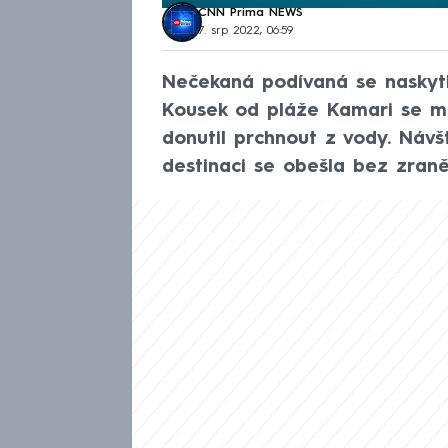
CNN Prima NEWS
7. srp 2022, 06:59
Nečekaná podívaná se naskytl
Kousek od pláže Kamari se měl
donutil prchnout z vody. Návš
destinaci se obešla bez zraně