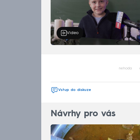
Video
nehoda
Vstup do diskuze
Návrhy pro vás