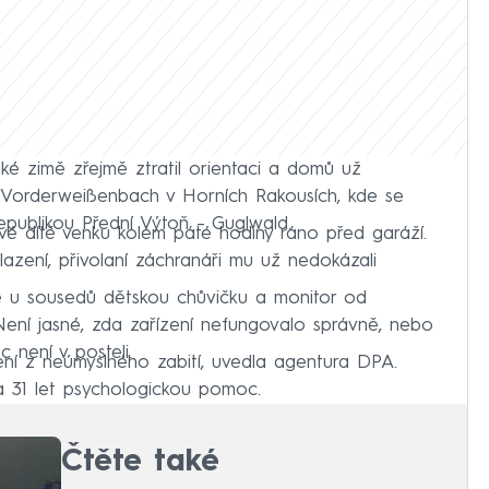
é zimě zřejmě ztratil orientaci a domů už
ci Vorderweißenbach v Horních Rakousích, kde se
epublikou Přední Výtoň – Guglwald.
své dítě venku kolem páté hodiny ráno před garáží.
azení, přivolaní záchranáři mu už nedokázali
ě u sousedů dětskou chůvičku a monitor od
Není jasné, zda zařízení nefungovalo správně, nebo
c není v posteli.
ření z neúmyslného zabití, uvedla agentura DPA.
a 31 let psychologickou pomoc.
Čtěte také