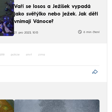
Vaří se losos a Ježíšek vypadá
jako světýlko nebo ježek. Jak děti
vnímají Vánoce?
6 min čtení
21. pro 2023, 10:15
dítě
policie
smrt
zima