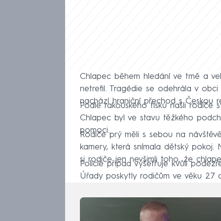
Chlapec během hledání ve tmě a velk
netrefil. Tragédie se odehrála v ob
nachází hraniční přechod s Českou r
Podle rakouského tisku našli rodiče 
Chlapec byl ve stavu těžkého podchl
pomoci.
Rodiče prý měli s sebou na návštěv
kamery, která snímala dětský pokoj. 
si rodiče jen nevšimli toho, že chlape
Policie případ vyšetřuje kvůli podez
Úřady poskytly rodičům ve věku 27 