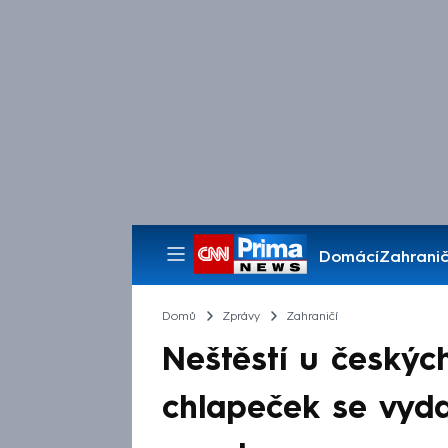
Domácí
Zahranič
Pořady
Domů
Zprávy
Zahraničí
Neštěstí u českých
chlapeček se vyda