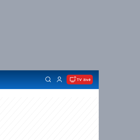
TV živě