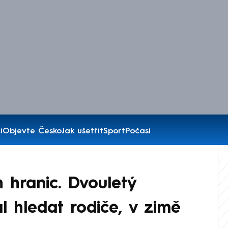
í
Objevte Česko
Jak ušetřit
Sport
Počasí
 hranic. Dvouletý
l hledat rodiče, v zimě