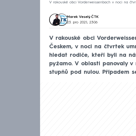
V rakouské obci Vorderweissenbach v noci na čtvrte
Marek Veselý
,
ČTK
23. pro 2021, 23:06
V rakouské obci Vorderweissen
Českem, v noci na čtvrtek umr
hledat rodiče, kteří byli na 
pyžamo. V oblasti panovaly v 
stupňů pod nulou. Případem se