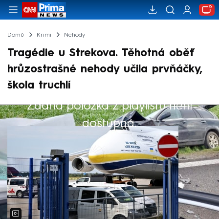
Domů
Krimi
Nehody
Tragédie u Strekova. Těhotná oběť
hrůzostrašné nehody učila prvňáčky,
škola truchlí
Žádná položka z playlistu není
Výběr redakce
dostupná.