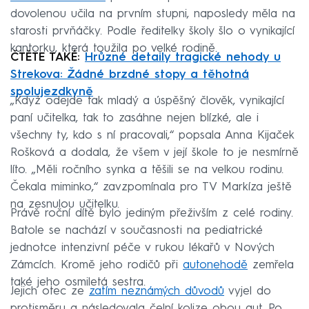
dovolenou učila na prvním stupni, naposledy měla na
starosti prvňáčky. Podle ředitelky školy šlo o vynikající
kantorku, která toužila po velké rodině.
ČTĚTE TAKÉ:
Hrůzné detaily tragické nehody u
Strekova: Žádné brzdné stopy a těhotná
spolujezdkyně
„Když odejde tak mladý a úspěšný člověk, vynikající
paní učitelka, tak to zasáhne nejen blízké, ale i
všechny ty, kdo s ní pracovali,“ popsala Anna Kijaček
Rošková a dodala, že všem v její škole to je nesmírně
líto. „Měli ročního synka a těšili se na velkou rodinu.
Čekala miminko,“ zavzpomínala pro TV Markíza ještě
na zesnulou učitelku.
Právě roční dítě bylo jediným přeživším z celé rodiny.
Batole se nachází v současnosti na pediatrické
jednotce intenzivní péče v rukou lékařů v Nových
Zámcích. Kromě jeho rodičů při
autonehodě
zemřela
také jeho osmiletá sestra.
Jejich otec ze
zatím neznámých důvodů
vyjel do
protisměru a následovala čelní kolize obou aut. Po