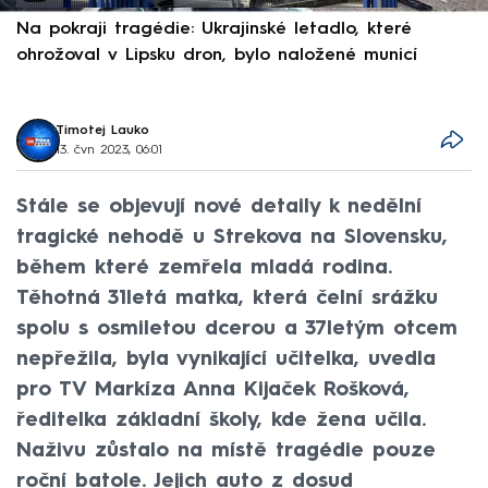
Na pokraji tragédie: Ukrajinské letadlo, které
P
ohrožoval v Lipsku dron, bylo naložené municí
e
Timotej Lauko
13. čvn 2023, 06:01
Stále se objevují nové detaily k nedělní
tragické nehodě u Strekova na Slovensku,
během které zemřela mladá rodina.
Těhotná 31letá matka, která čelní srážku
spolu s osmiletou dcerou a 37letým otcem
nepřežila, byla vynikající učitelka, uvedla
pro TV Markíza Anna Kijaček Rošková,
ředitelka základní školy, kde žena učila.
Naživu zůstalo na místě tragédie pouze
roční batole. Jejich auto z dosud