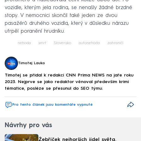
vozidle, kterým jela rodina, se nenašly žádné brzdné
stopy. V nemocnici skončil také jeden ze dvou
pasažérů druhého vozidla, který v důsledku nárazu
utrpěl poranění hrudníku.
nehoda
smrt
Slovensko
autonehoda
zahraničí
Timotej Lauko
Timotej se přidal k redakci CNN Prima NEWS na jaře roku
2023. Nejprve se jako redaktor věnoval především krimi
tématice, posléze se přesunul do SEO týmu.
Pro tento článek jsou komentáře vypnuté
Návrhy pro vás
Žebříček nejhorších jídel světa.