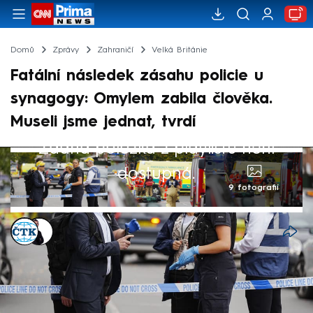
Domů
Zprávy
Zahraničí
Velká Británie
Fatální následek zásahu policie u
synagogy: Omylem zabila člověka.
Museli jsme jednat, tvrdí
Žádná položka z playlistu není
dostupná.
9 fotografií
ČTK
,
Václav Černý
3. říj 2025, 13:22
Jedna z obětí čtvrtečního teroristického
útoku před synagogou na severním