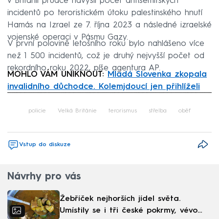
v Británii prudce navýšil počet antisemitských
incidentů po teroristickém útoku palestinského hnutí
Hamás na Izrael ze 7. října 2023 a následné izraelské
vojenské operaci v Pásmu Gazy.
V první polovině letošního roku bylo nahlášeno více
než 1 500 incidentů, což je druhý nejvyšší počet od
rekordního roku 2022, píše agentura AP.
MOHLO VÁM UNIKNOUT:
Mladá Slovenka zkopala
invalidního důchodce. Kolemjdoucí jen přihlíželi
Failed to fetch
policie
Velká Británie
terorismus
střelba
oběť
Vstup do diskuze
Návrhy pro vás
Žebříček nejhorších jídel světa.
Umístily se i tři české pokrmy, vévodí