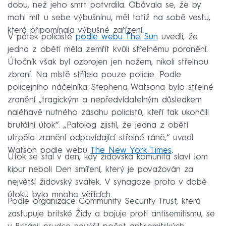
dobu, než jeho smrt potvrdila. Obávala se, že by
mohl mít u sebe výbušninu, měl totiž na sobě vestu,
která připomínala výbušné zařízení.
V pátek policisté
podle webu The Sun
uvedli, že
jedna z obětí měla zemřít kvůli střelnému poranění.
Útočník však byl ozbrojen jen nožem, nikoli střelnou
zbraní. Na místě střílela pouze policie. Podle
policejního náčelníka Stephena Watsona bylo střelné
zranění „tragickým a nepředvídatelným důsledkem
naléhavě nutného zásahu policistů, kteří tak ukončili
brutální útok“. „Patolog zjistil, že jedna z obětí
utrpěla zranění odpovídající střelné ráně,“ uvedl
Watson podle webu
The New York Times
.
Útok se stal v den, kdy židovská komunita slaví Jom
kipur neboli Den smíření, který je považován za
největší židovský svátek. V synagoze proto v době
útoku bylo mnoho věřících.
Podle organizace Community Security Trust, která
zastupuje britské Židy a bojuje proti antisemitismu, se