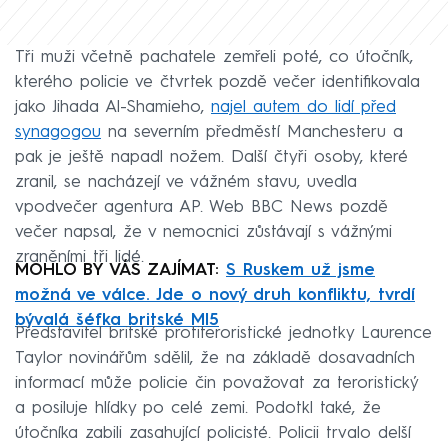
Tři muži včetně pachatele zemřeli poté, co útočník,
kterého policie ve čtvrtek pozdě večer identifikovala
jako Jihada Al-Shamieho,
najel autem do lidí před
synagogou
na severním předměstí Manchesteru a
pak je ještě napadl nožem. Další čtyři osoby, které
zranil, se nacházejí ve vážném stavu, uvedla
vpodvečer agentura AP. Web BBC News pozdě
večer napsal, že v nemocnici zůstávají s vážnými
zraněními tři lidé.
MOHLO BY VÁS ZAJÍMAT:
S Ruskem už jsme
možná ve válce. Jde o nový druh konfliktu, tvrdí
bývalá šéfka britské MI5
Představitel britské protiteroristické jednotky Laurence
Taylor novinářům sdělil, že na základě dosavadních
informací může policie čin považovat za teroristický
a posiluje hlídky po celé zemi. Podotkl také, že
útočníka zabili zasahující policisté. Policii trvalo delší