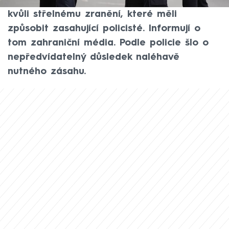
předměstí britského Manchesteru zemřela
kvůli střelnému zranění, které měli
způsobit zasahující policisté. Informují o
tom zahraniční média. Podle policie šlo o
nepředvídatelný důsledek naléhavě
nutného zásahu.