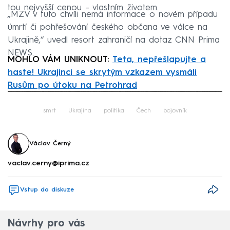
tou nejvyšší cenou – vlastním životem.
„MZV v tuto chvíli nemá informace o novém případu
úmrtí či pohřešování českého občana ve válce na
Ukrajině,“ uvedl resort zahraničí na dotaz CNN Prima
NEWS.
MOHLO VÁM UNIKNOUT:
Teta, nepřešlapujte a
haste! Ukrajinci se skrytým vzkazem vysmáli
Rusům po útoku na Petrohrad
Failed to fetch
smrt
Ukrajina
politika
Čech
bojovník
Václav Černý
vaclav.cerny@iprima.cz
Vstup do diskuze
Návrhy pro vás