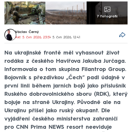
7 fotografií
Václav Černý
Akt. 5. čvn 2026, 23:51
• 5. čvn 2026, 12:41
Na ukrajinské frontě měl vyhasnout život
rodáka z českého Havířova Jakuba Jurčaga.
Informovala o tom skupina Filantrop Group.
Bojovník s přezdívkou „Čech“ padl údajně v
první linii během jarních bojů jako příslušník
Ruského dobrovolnického sboru (RDK), který
bojuje na straně Ukrajiny. Původně ale na
Ukrajinu přišel jako ruský okupant. Dle
vyjádření českého ministerstva zahraničí
pro CNN Prima NEWS resort neeviduje