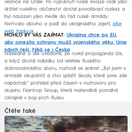
vesnice na Urale. Po vypuknutí ruské invaze však jako
držitel ruského občanství dostal povolávací rozkaz a
byl nasazen jako medik do řad ruské armády.
Netrvalo dlouho a padl do ukrajinského zajetí,
píše
web topky.sk
.
MOHLO BY VÁS ZAJÍMAT:
Ukrajina chce po EU,
aby omezila ochranu mužů vojenského věku. Unie
návrh řeší, týká se i Česka
Následně si ale uvědomil, že ruská propaganda lže,
a když dostal nabídku od velitele Ruského
dobrovolnického sboru, rozhodl se jednat. „Byl jsem v
armádě okupantů a chci splatit škody, které jsme zde
napáchali,“ prohlásil před časem v rozhovoru pro
skupinu Filantrop Group, která materiálně pomáhá
Ukrajině v boji proti Rusku.
Čtěte také