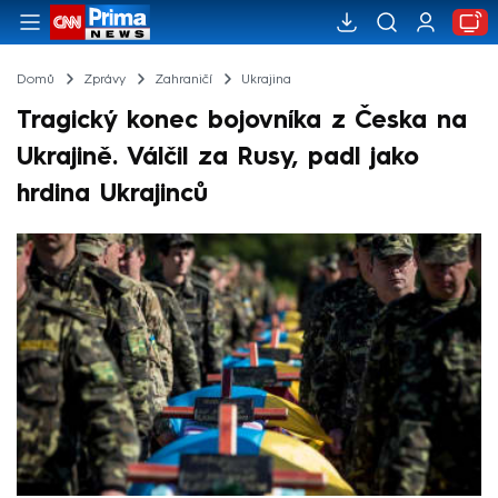
Domů
Zprávy
Zahraničí
Ukrajina
Tragický konec bojovníka z Česka na
Ukrajině. Válčil za Rusy, padl jako
hrdina Ukrajinců