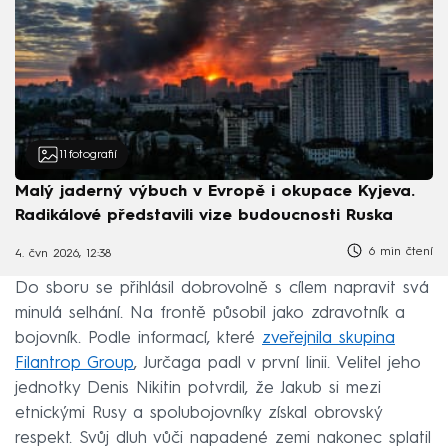
11
fotografií
Malý jaderný výbuch v Evropě i okupace Kyjeva.
Radikálové představili vize budoucnosti Ruska
6 min čtení
4. čvn 2026, 12:38
Do sboru se přihlásil dobrovolně s cílem napravit svá
minulá selhání. Na frontě působil jako zdravotník a
bojovník. Podle informací, které
zveřejnila skupina
Filantrop Group
, Jurčaga padl v první linii. Velitel jeho
jednotky Denis Nikitin potvrdil, že Jakub si mezi
etnickými Rusy a spolubojovníky získal obrovský
respekt. Svůj dluh vůči napadené zemi nakonec splatil