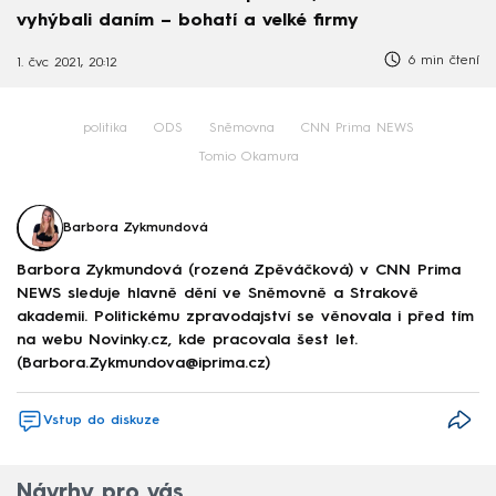
vyhýbali daním – bohatí a velké firmy
6 min čtení
1. čvc 2021, 20:12
politika
ODS
Sněmovna
CNN Prima NEWS
Tomio Okamura
Barbora Zykmundová
Barbora Zykmundová (rozená Zpěváčková) v CNN Prima
NEWS sleduje hlavně dění ve Sněmovně a Strakově
akademii. Politickému zpravodajství se věnovala i před tím
na webu Novinky.cz, kde pracovala šest let.
(Barbora.Zykmundova@iprima.cz)
Vstup do diskuze
Návrhy pro vás