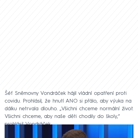
Šéf Sněmovny Vondráček hájil vládní opatření proti
covidu. Prohlásil, že hnutí ANO si přálo, aby výuka na
dálku netrvala dlouho. „Všichni chceme normální život.
Všichni chceme, aby naše děti chodily do školy,“
prohlásil Vondráček.