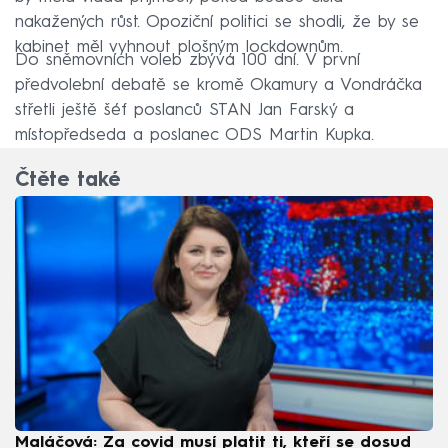
nakažených růst. Opoziční politici se shodli, že by se
kabinet měl vyhnout plošným lockdownům.
Do sněmovních voleb zbývá 100 dní. V první
předvolební debatě se kromě Okamury a Vondráčka
střetli ještě šéf poslanců STAN Jan Farský a
místopředseda a poslanec ODS Martin Kupka.
Čtěte také
Maláčová: Za covid musí platit ti, kteří se dosud