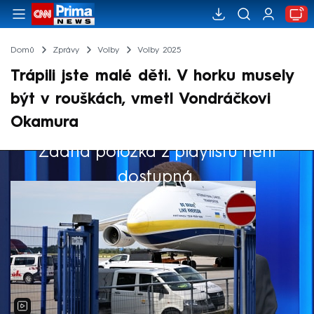
Domů
Zprávy
Volby
Volby 2025
Trápili jste malé děti. V horku musely
být v rouškách, vmetl Vondráčkovi
Okamura
Žádná položka z playlistu není
Výběr redakce
dostupná.