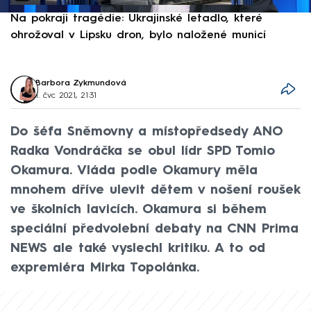
Na pokraji tragédie: Ukrajinské letadlo, které
P
ohrožoval v Lipsku dron, bylo naložené municí
e
Barbora Zykmundová
1. čvc 2021, 21:31
Do šéfa Sněmovny a místopředsedy ANO
Radka Vondráčka se obul lídr SPD Tomio
Okamura. Vláda podle Okamury měla
mnohem dříve ulevit dětem v nošení roušek
ve školních lavicích. Okamura si během
speciální předvolební debaty na CNN Prima
NEWS ale také vyslechl kritiku. A to od
expremiéra Mirka Topolánka.