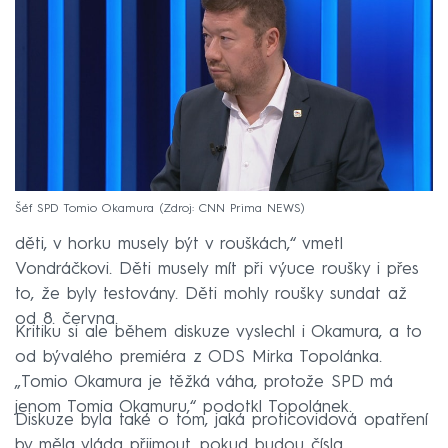
Šéf SPD Tomio Okamura
Zdroj: CNN Prima NEWS
Na to reagoval Okamura. „Vždyť vy jste trápili malé
děti, v horku musely být v rouškách,“ vmetl
Vondráčkovi. Děti musely mít při výuce roušky i přes
to, že byly testovány. Děti mohly roušky sundat až
od 8. června.
Kritiku si ale během diskuze vyslechl i Okamura, a to
od bývalého premiéra z ODS Mirka Topolánka.
„Tomio Okamura je těžká váha, protože SPD má
jenom Tomia Okamuru,“ podotkl Topolánek.
Diskuze byla také o tom, jaká proticovidová opatření
by měla vláda přijmout, pokud budou čísla